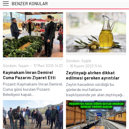
BENZER KONULAR
Gündem
,
Sağlık
Gündem
,
Yaşam
17 Mart 2025 14:33
16 Kasım 2023 11:44
Kaymakam İmran Demirel
Zeytinyağı alırken dikkat
Cuma Pazarını Ziyaret Etti
edilmesi gereken ayrıntılar
Pozantı Kaymakamı İmran Demirel,
Zeytin hasadının sürdüğü bu
Cuma günü kurulan Pozantı
günlerde mutfakların
Belediyesi kapalı...
başköşesinde yer alan zeytinyağı...