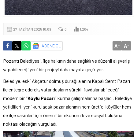
27 HAZIRAN 2025 10:09
0
1.204
A
A
ABONE OL
+
-
Pozantı Belediyesi, ilçe halkının daha sağlıklı ve düzenli alışveriş
yapabileceği yeni bir projeyi daha hayata geçiriyor.
Belediye, eski Akçatur dolmuş durağı alanını Kapalı Semt Pazarı
ile entegre ederek, vatandaşların sürekli faydalanabileceği
modern bir
“Köylü Pazarı”
kurma çalışmalarına başladı. Belediye
yetkilileri, yeni kurulacak pazar alanının hem üretici köylüler hem
de ilçe sakinleri için önemli bir ekonomik ve sosyal buluşma
noktası olacağını vurguladı.