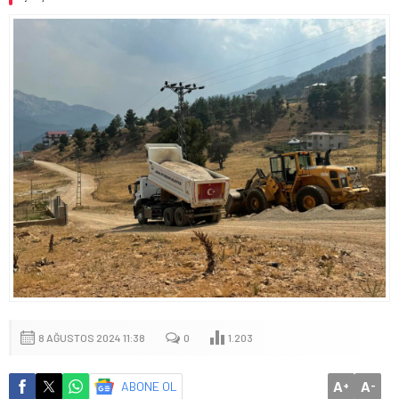
8 AĞUSTOS 2024 11:38
0
1.203
A
A
ABONE OL
+
-