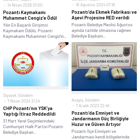
16 Ağustos 2024 07:16
14 Nisan 2026 01:00
Pozantı’da Ekmek Fabrikası ve
Pozantı Kaymakamı
Aşevi Projesine RED verildi
Muhammet Cengiz’e Ödül
Pozantı Belediye Meclisi Ağustos
Yılın En Başarılı Girişimci
ayında tatilde olmasına rağmen
Kaymakam Ödülü, Pozantı
Belediye Başkanı...
Kaymakamı Muhammet Cengiz’in...
Siyaset
,
Gündem
Asayiş
,
Gündem
7 Nisan 2024 21:24
7 Aralık 2023 22:45
CHP Pozantı’nın YSK’ya
Pozantı’da Emniyet ve
Yaptığı İtiraz Reddedildi
Jandarmanın Güç Birliğiyle
31 Mart Yerel Seçimlerindeki
Huzur ve Güven Artıyor
Cumhuriyet Halk Partisi Pozantı
Pozantı İlçe Emniyeti ve
Belediye Başkan...
Jandarması kendi bölgelerinde