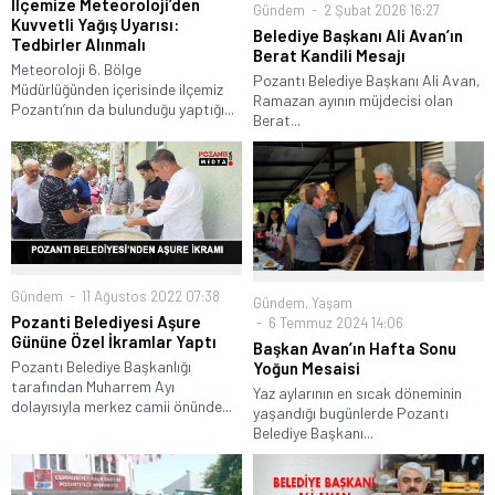
İlçemize Meteoroloji’den
Gündem
2 Şubat 2026 16:27
Kuvvetli Yağış Uyarısı:
Belediye Başkanı Ali Avan’ın
Tedbirler Alınmalı
Berat Kandili Mesajı
Meteoroloji 6. Bölge
Pozantı Belediye Başkanı Ali Avan,
Müdürlüğünden içerisinde ilçemiz
Ramazan ayının müjdecisi olan
Pozantı’nın da bulunduğu yaptığı...
Berat...
Gündem
11 Ağustos 2022 07:38
Gündem
,
Yaşam
Pozanti Belediyesi Aşure
6 Temmuz 2024 14:06
Gününe Özel İkramlar Yaptı
Başkan Avan’ın Hafta Sonu
Pozantı Belediye Başkanlığı
Yoğun Mesaisi
tarafından Muharrem Ayı
Yaz aylarının en sıcak döneminin
dolayısıyla merkez camii önünde...
yaşandığı bugünlerde Pozantı
Belediye Başkanı...