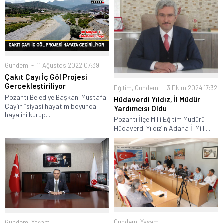
Gündem
11 Ağustos 2022 07:39
Çakıt Çayı İç Göl Projesi
Gerçekleştiriliyor
Eğitim
,
Gündem
3 Ekim 2024 17:32
Pozantı Belediye Başkanı Mustafa
Hüdaverdi Yıldız, İl Müdür
Çay’ın “siyasi hayatım boyunca
Yardımcısı Oldu
hayalini kurup...
Pozantı İlçe Milli Eğitim Müdürü
Hüdaverdi Yıldız’ın Adana İl Milli...
Gündem
,
Yaşam
Gündem
,
Yaşam