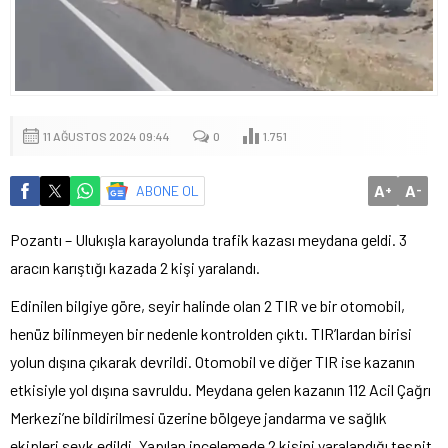
11 AĞUSTOS 2024 09:44
0
1.751
A
A
ABONE OL
+
-
Pozantı – Ulukışla karayolunda trafik kazası meydana geldi. 3
aracın karıştığı kazada 2 kişi yaralandı.
Edinilen bilgiye göre, seyir halinde olan 2 TIR ve bir otomobil,
henüz bilinmeyen bir nedenle kontrolden çıktı. TIR’lardan birisi
yolun dışına çıkarak devrildi. Otomobil ve diğer TIR ise kazanın
etkisiyle yol dışına savruldu. Meydana gelen kazanın 112 Acil Çağrı
Merkezi’ne bildirilmesi üzerine bölgeye jandarma ve sağlık
ekipleri sevk edildi. Yapılan incelemede 2 kişini yaralandığı tespit