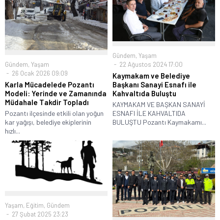
Gündem
,
Yaşam
Gündem
,
Yaşam
22 Ağustos 2024 17:00
26 Ocak 2026 09:09
Kaymakam ve Belediye
Karla Mücadelede Pozantı
Başkanı Sanayi Esnafı ile
Modeli: Yerinde ve Zamanında
Kahvaltıda Buluştu
Müdahale Takdir Topladı
KAYMAKAM VE BAŞKAN SANAYİ
Pozantı ilçesinde etkili olan yoğun
ESNAFI İLE KAHVALTIDA
kar yağışı, belediye ekiplerinin
BULUŞTU Pozantı Kaymakamı...
hızlı...
Yaşam
,
Eğitim
,
Gündem
27 Şubat 2025 23:23