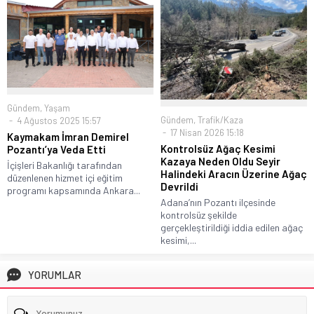
Gündem
,
Yaşam
Gündem
,
Trafik/Kaza
4 Ağustos 2025 15:57
17 Nisan 2026 15:18
Kaymakam İmran Demirel
Kontrolsüz Ağaç Kesimi
Pozantı’ya Veda Etti
Kazaya Neden Oldu Seyir
İçişleri Bakanlığı tarafından
Halindeki Aracın Üzerine Ağaç
düzenlenen hizmet içi eğitim
Devrildi
programı kapsamında Ankara...
Adana’nın Pozantı ilçesinde
kontrolsüz şekilde
gerçekleştirildiği iddia edilen ağaç
kesimi,...
YORUMLAR