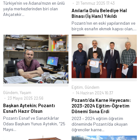
Türkiye’nin ve Adana’mızın en ünlü
21 Temmuz 2025 17:43
yayla merkezlerinden biri olan
Anılarla Dolu Belediye Hal
Akçatekir...
Binası (İş Hanı) Yıkıldı
Pozantı’nın en eski yapılarından ve
birçok esnafın ekmek kapısı olan,...
Eğitim
,
Gündem
Gündem
,
Yaşam
14 Haziran 2024 16:37
23 Mayıs 2025 22:56
Pozantı’da Karne Heyecanı:
Başkan Aytekin; Pozantı
2023-2024 Eğitim-Öğretim
Esnafı Hazır Olsun
Dönemi Sona Erdi
Pozantı Esnaf ve Sanatkârlar
2023 – 2024 eğitim öğretim
Odası Başkanı Yunus Aytekin, “25
döneminde Pozantı’da okuyan
Mayıs...
öğrenciler karne...