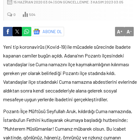
15 HAZIRAN 2020 03:04 | SON GÜNCELLENME: 3 KASIM 2023 03:05
0
504
A
A
ABONE OL
+
-
Yeni tip koronavirüs (Kovid-19) ile mücadele sürecinde ibadete
kapanan camiler bugün açıldı. Adana’nın Pozantı ilçesindeki
vatandaşlar ise Cuma namazını ilçe kaymakamlığının kılınması
gereken yer olarak belirlediği Pozantı ilçe stadında kıldı.
Vatandaşlar ilçe stadındaki Cuma namazına abdestlerini evlerinde
aldıktan sonra kendi seccadeleriyle alana gelerek sosyal
mesafeye uygun yerlerde ibadetini gerçekleştirdiler.
Pozantı İlçe Müftüsü Seyfullah Aruk, kıldırdığı Cuma namazında,
İstanbul’un Fethini kutlayarak okumaya başladığı hutbesinde;
“Muhterem Müslümanlar! Cumanız mübarek olsun. Bu icabet
vaktinde, gönlünüz, hâneniz, ömrünüz ve rızkınız cumanın