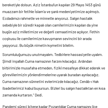
bereketiyle dolsun. Aziz İstanbul’un kapıları 29 Mayıs 1453 günü
muazzam bir fetihle İslam’a ve şanlı medeniyetimize açılmıştı.
Ecdadımızı rahmetle ve minnetle anıyoruz. Salgın hastalık
sebebiyle bir süredir kapalı olan camilerimizin kapıları da yine
bugün aziz milletimize ve değerli cemaatimize açılıyor. Fethin
coşkusu ile camilerimize kavuşmanın sevincini bir arada
yaşıyoruz. Bu büyük nimetin kıymetini bilelim.
Sorumluluğumuzu unutmayalım. Tedbirlere hassasiyetle uyalım.
Şimdi inşallah Cuma namazının farzını kılacağız. Ardından
birbirimizle musafaha etmeden, fizikî mesafeye dikkat ederek ve
görevlilerimizin yönlendirmelerine uyarak buradan ayrılacağız.
Cuma namazının sünnetini evlerimizde kılacağız. Cenâb-ı Hak
ibadetlerimizi kabul buyursun. Bizleri bu salgın hastalıktan en kısa
zamanda kurtarsın.” Dedi.
Pandemi süreci bitene kadar Pozantılılar Cuma namazını ilçe