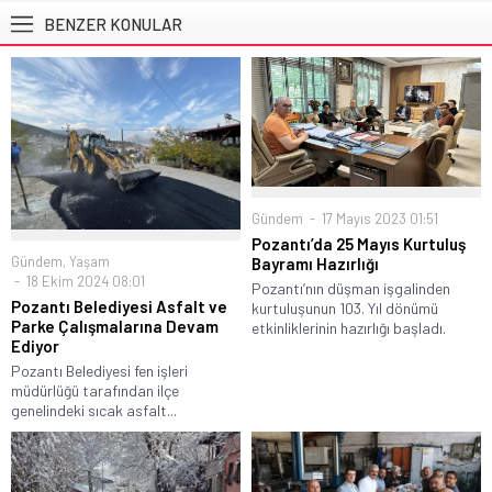
BENZER KONULAR
Gündem
17 Mayıs 2023 01:51
Pozantı’da 25 Mayıs Kurtuluş
Gündem
,
Yaşam
Bayramı Hazırlığı
18 Ekim 2024 08:01
Pozantı’nın düşman işgalinden
Pozantı Belediyesi Asfalt ve
kurtuluşunun 103. Yıl dönümü
Parke Çalışmalarına Devam
etkinliklerinin hazırlığı başladı.
Ediyor
Pozantı Belediyesi fen işleri
müdürlüğü tarafından ilçe
genelindeki sıcak asfalt...