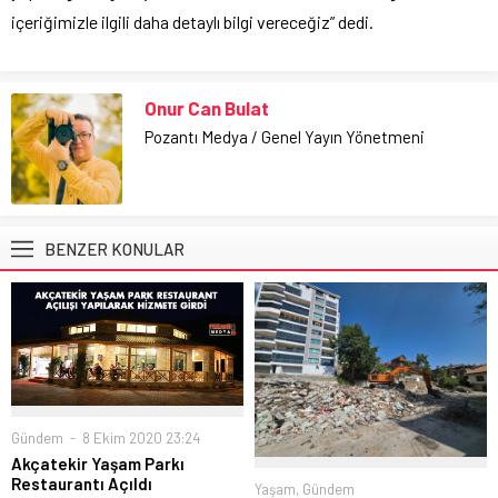
içeriğimizle ilgili daha detaylı bilgi vereceğiz” dedi.
Onur Can Bulat
Pozantı Medya / Genel Yayın Yönetmeni
BENZER KONULAR
Gündem
8 Ekim 2020 23:24
Akçatekir Yaşam Parkı
Restaurantı Açıldı
Yaşam
,
Gündem