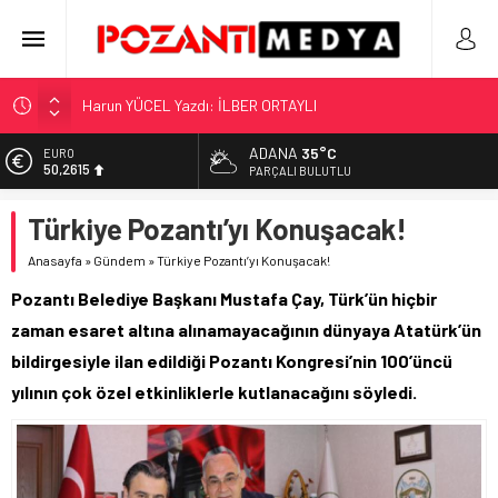
Harun YÜCEL Yazdı: İLBER ORTAYLI
“KILAVUZ HATİCE’NİN MEZARI NEREDE?!!!”
Adana’nın Gizli Cenneti Pozantı Akçatekir Yaylası
ADANA
35°C
EURO
50,2615
Yılmaz Soğutma’dan Buzdolabı Uyarısı
PARÇALI BULUTLU
Gaziantep, Mersin ve Adana’da Web Tasarımın Öncüsü GZR
ALTIN
Türkiye Pozantı’yı Konuşacak!
5.910,66
Ajans
Anasayfa
»
Gündem
»
Türkiye Pozantı’yı Konuşacak!
BİST
11.456,34
Pozantı Belediye Başkanı Mustafa Çay, Türk’ün hiçbir
DOLAR
zaman esaret altına alınamayacağının dünyaya Atatürk’ün
42,6961
bildirgesiyle ilan edildiği Pozantı Kongresi’nin 100’üncü
yılının çok özel etkinliklerle kutlanacağını söyledi.