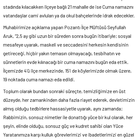
stadında kılacakken ilçeye bağlı 21 mahalle de ise Cuma namazını
vatandaşlar cami avluları ya da okul bahçelerinde idrak edecekler.
Muhabirimize açıklama yapan Pozantı İlçe Müftüsü Seyfullah
Aruk, “2,5 ay gibi uzun bir süreden sonra bugün itibariyle; sosyal
mesafeye uyarak, maskeli ve seccadesini herkesin kendisinin
getireceği, hiçbir yakın temasın olmayacağı, tesbihatın ve
sünnetlerin evde kılınacağı bir cuma namazını bugün eda ettik.
İlçemizde 4’ü ilçe merkezinde, 15’i de köylerimizde olmak üzere,
19 noktada cuma namazı eda edildi.
Toplum olarak bundan sonraki süreçte, temizliğimize en üst
düzeyde, her zamankinden daha fazla riayet ederek, devletimizin
almış olduğu tedbirlere hassasiyetle uyarak, aynı zamanda;
Rabbimizin, sonsuz nimetler ile donattığı yüce bir kul olarak, her
şeyin, elinde olduğu, sonsuz güç ve kudret sahibi olan Yüce
Yaratanımıza karşı kulluk görevlerimizi ve ibadetlerimizi en güzel