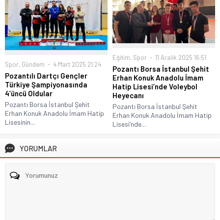
Eğitim
,
Spor
11 Aralık 2025 16:51
Spor
,
Gündem
4 Mart 2025 21:24
Pozantı Borsa İstanbul Şehit
Pozantılı Dartçı Gençler
Erhan Konuk Anadolu İmam
Türkiye Şampiyonasında
Hatip Lisesi’nde Voleybol
4’üncü Oldular
Heyecanı
Pozantı Borsa İstanbul Şehit
Pozantı Borsa İstanbul Şehit
Erhan Konuk Anadolu İmam Hatip
Erhan Konuk Anadolu İmam Hatip
Lisesinin...
Lisesi’nde...
YORUMLAR