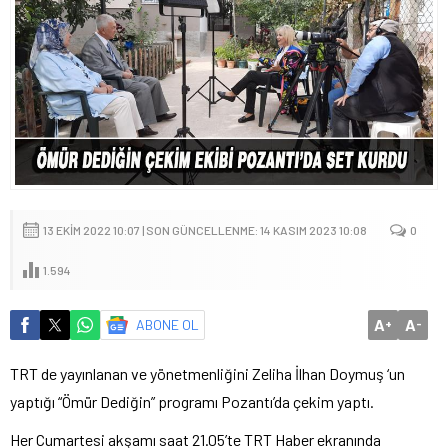
13 EKIM 2022 10:07 | SON GÜNCELLENME: 14 KASIM 2023 10:08
0
1.594
A
A
ABONE OL
+
-
TRT de yayınlanan ve yönetmenliğini Zeliha İlhan Doymuş ‘un
yaptığı “Ömür Dediğin” programı Pozantı’da çekim yaptı.
Her Cumartesi akşamı saat 21.05’te TRT Haber ekranında