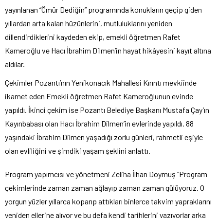
yayınlanan “Ömür Dediğin” programında konukların geçip giden
yıllardan arta kalan hüzünlerini, mutluluklarını yeniden
dillendirdiklerini kaydeden ekip, emekli öğretmen Rafet
Kameroğlu ve Hacı İbrahim Dilmen’in hayat hikâyesini kayıt altına
aldılar.
Çekimler Pozantı’nın Yenikonacık Mahallesi Kırıntı mevkiinde
ikamet eden Emekli öğretmen Rafet Kameroğlunun evinde
yapıldı. İkinci çekim ise Pozantı Belediye Başkanı Mustafa Çay’ın
Kayınbabası olan Hacı İbrahim Dilmen’in evlerinde yapıldı. 88
yaşındaki İbrahim Dilmen yaşadığı zorlu günleri, rahmetli eşiyle
olan evliliğini ve şimdiki yaşam şeklini anlattı.
Program yapımcısı ve yönetmeni Zeliha İlhan Doymuş “Program
çekimlerinde zaman zaman ağlayıp zaman zaman gülüyoruz. O
yorgun yüzler yıllarca koparıp attıkları binlerce takvim yapraklarını
yeniden ellerine alıyor ve bu defa kendi tarihlerini yazıyorlar arka