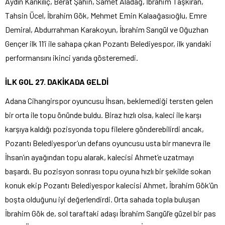
Aydın Kankılıç, Berat Şahin, Samet Aladağ, İbrahim Taşkıran,
Tahsin Ücel, İbrahim Gök, Mehmet Emin Kalaağasıoğlu, Emre
Demiral, Abdurrahman Karakoyun, İbrahim Sarıgül ve Oğuzhan
Gençer ilk 11’i ile sahapa çıkan Pozantı Belediyespor, ilk yarıdaki
performansını ikinci yarıda gösteremedi.
İLK GOL 27. DAKİKADA GELDİ
Adana Cihangirspor oyuncusu İhsan, beklemediği tersten gelen
bir orta ile topu önünde buldu. Biraz hızlı olsa, kaleci ile karşı
karşıya kaldığı pozisyonda topu filelere gönderebilirdi ancak,
Pozantı Belediyespor’un defans oyuncusu usta bir manevra ile
İhsan’ın ayağından topu alarak, kalecisi Ahmet’e uzatmayı
başardı. Bu pozisyon sonrası topu oyuna hızlı bir şekilde sokan
konuk ekip Pozantı Belediyespor kalecisi Ahmet, İbrahim Gök’ün
boşta olduğunu iyi değerlendirdi. Orta sahada topla buluşan
İbrahim Gök de, sol taraftaki adaşı İbrahim Sarıgül’e güzel bir pas