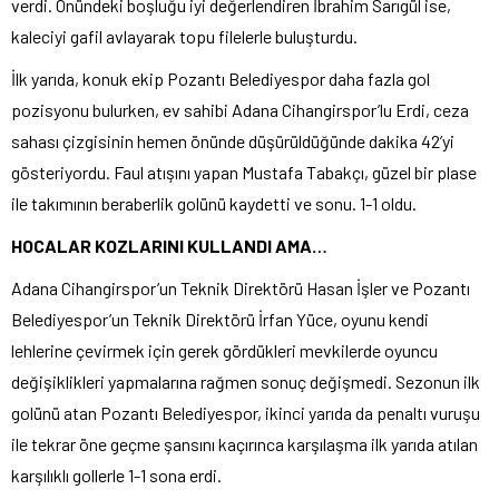
verdi. Önündeki boşluğu iyi değerlendiren İbrahim Sarıgül ise,
kaleciyi gafil avlayarak topu filelerle buluşturdu.
İlk yarıda, konuk ekip Pozantı Belediyespor daha fazla gol
pozisyonu bulurken, ev sahibi Adana Cihangirspor’lu Erdi, ceza
sahası çizgisinin hemen önünde düşürüldüğünde dakika 42’yi
gösteriyordu. Faul atışını yapan Mustafa Tabakçı, güzel bir plase
ile takımının beraberlik golünü kaydetti ve sonu. 1-1 oldu.
HOCALAR KOZLARINI KULLANDI AMA…
Adana Cihangirspor’un Teknik Direktörü Hasan İşler ve Pozantı
Belediyespor’un Teknik Direktörü İrfan Yüce, oyunu kendi
lehlerine çevirmek için gerek gördükleri mevkilerde oyuncu
değişiklikleri yapmalarına rağmen sonuç değişmedi. Sezonun ilk
golünü atan Pozantı Belediyespor, ikinci yarıda da penaltı vuruşu
ile tekrar öne geçme şansını kaçırınca karşılaşma ilk yarıda atılan
karşılıklı gollerle 1-1 sona erdi.