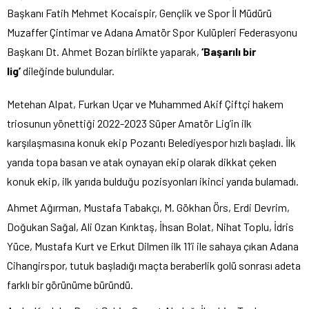
Başkanı Fatih Mehmet Kocaispir, Gençlik ve Spor İl Müdürü
Muzaffer Çintimar ve Adana Amatör Spor Kulüpleri Federasyonu
Başkanı Dt. Ahmet Bozan birlikte yaparak,
‘Başarılı bir
lig’
dileğinde bulundular.
Metehan Alpat, Furkan Uçar ve Muhammed Akif Çiftçi hakem
triosunun yönettiği 2022-2023 Süper Amatör Lig’in ilk
karşılaşmasına konuk ekip Pozantı Belediyespor hızlı başladı. İlk
yarıda topa basan ve atak oynayan ekip olarak dikkat çeken
konuk ekip, ilk yarıda bulduğu pozisyonları ikinci yarıda bulamadı.
Ahmet Ağırman, Mustafa Tabakçı, M. Gökhan Örs, Erdi Devrim,
Doğukan Sağal, Ali Ozan Kırıktaş, İhsan Bolat, Nihat Toplu, İdris
Yüce, Mustafa Kurt ve Erkut Dilmen ilk 11’i ile sahaya çıkan Adana
Cihangirspor, tutuk başladığı maçta beraberlik golü sonrası adeta
farklı bir görünüme büründü.