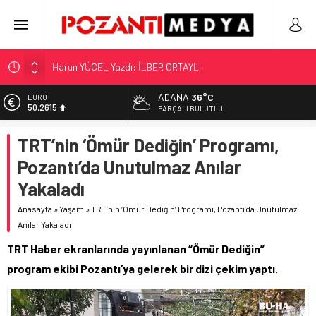
Harun YÜCEL Yazdı: İLBER ORTAYLI
“KILAVUZ HATİCE’NİN MEZARI NEREDE?!!!”
Adana’nın Gizli Cenneti Pozantı Akçatekir Yaylası
ADANA
36°C
EURO
50,2615
PARÇALI BULUTLU
Yılmaz Soğutma’dan Buzdolabı Uyarısı
ALTIN
Gaziantep, Mersin ve Adana’da Web Tasarımın Öncüsü GZR
TRT’nin ‘Ömür Dediğin’ Programı,
5.910,66
Ajans
Pozantı’da Unutulmaz Anılar
BİST
11.456,34
Yakaladı
DOLAR
Anasayfa
»
Yaşam
»
TRT’nin ‘Ömür Dediğin’ Programı, Pozantı’da Unutulmaz
42,6961
Anılar Yakaladı
TRT Haber ekranlarında yayınlanan “Ömür Dediğin”
program ekibi Pozantı’ya gelerek bir dizi çekim yaptı.