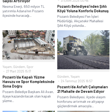
31 Ekim 2025 00:46
Sayısı Artırılıyor
Pozantı Belediyesi’nden Şıhlı
Nesma Enerji, 650 milyon TL
Köyü Yoluna Konforlu Dokunuş
yatırımla Adana’nın Pozantı
ilçesinde kuracağı...
Pozantı Belediyesi Fen İşleri
Müdürlüğü, Akçatekir Mahallesi
Şıhlı Köyü yolunda...
Yaşam
,
Gündem
,
Spor
27 Mart 2025 15:17
Gündem
,
Yaşam
Pozantı’da Kapalı Yüzme
24 Temmuz 2025 16:57
Havuzu ve Spor Kompleksinde
Sona Doğru
Pozantı’da Asfalt Çalışmaları
21 Mahalle de Devam Ediyor
Pozantı Belediye Başkanı Ali Avan,
ilçeye kazandırılacak olan kapalı
Pozantı Belediyesi, ilçede ulaşım
yüzme...
konforunu artırmak ve altyapıyı
güçlendirmek amacıyla...