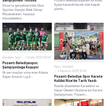
Pozantı Belediye Başkanı Ali Avan,
ilçeye kazandırılacak olan kapalı
Sivas’ta gerçekleştirilen Okul
yüzme...
Sporları Gençler Bilek Güreşi
Müsabakaları, kıyasıya
mücadelelere...
Gündem
,
Spor
1 Aralık 2023 07:59
Pozantı Belediyespor,
Spor
,
Gündem
Şampiyonluğa Koşuyor
4 Ağustos 2025 15:40
İlk yarı maçları sona eren Adana
Pozantı Belediye Spor Karate
Süper Amatör Lig A...
Kulübü Rize’de Tarih Yazdı
Rize’de düzenlenen Karadeniz ve
Hazar Ülkeleri Uluslararası Karate
Şampiyonası, Pozantı...