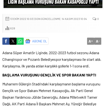
13 EKIM 2022 10:03 | SON GÜNCELLENME: 14 KASIM 2023 10:04
0
628
A
A
ABONE OL
+
-
Adana Süper Amatör Liginde, 2022-2023 futbol sezonu Adana
Cihangirspor ve Pozantı Belediyespor karşılaşması ile start aldı.
Karşılaşma, ilk yarıda atılan karşılıklı gollerle 1-1 sona erdi.
BAŞLAMA VURUŞUNU GENÇLİK VE SPOR BAKANI YAPTI
Muharrem Gülergin Stadı’ndaki karşılaşmanın başlama vuruşunu
Gençlik ve Spor Bakanı Mehmet Kasapoğlu, Ak Parti Genel
Başkan Yardımcısı Jülide Sarıeroğlu, Adana Milletvekili Tamer
Dağlı, AK Parti Adana İl Başkanı Mehmet Ay, Yüreğir Belediye