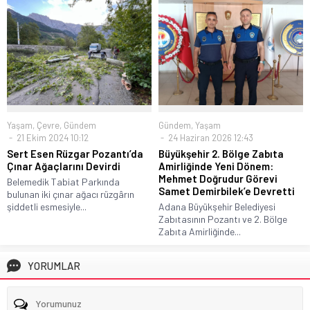
Yaşam
,
Çevre
,
Gündem
Gündem
,
Yaşam
21 Ekim 2024 10:12
24 Haziran 2026 12:43
Sert Esen Rüzgar Pozantı’da
Büyükşehir 2. Bölge Zabıta
Çınar Ağaçlarını Devirdi
Amirliğinde Yeni Dönem:
Mehmet Doğrudur Görevi
Belemedik Tabiat Parkında
Samet Demirbilek’e Devretti
bulunan iki çınar ağacı rüzgârın
şiddetli esmesiyle...
Adana Büyükşehir Belediyesi
Zabıtasının Pozantı ve 2. Bölge
Zabıta Amirliğinde...
YORUMLAR