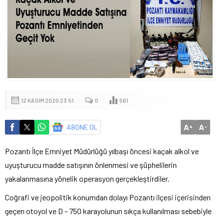
12 KASIM 2020 23:51
0
561
A
A
ABONE OL
+
-
Pozantı İlçe Emniyet Müdürlüğü yılbaşı öncesi kaçak alkol ve
uyuşturucu madde satışının önlenmesi ve şüphelilerin
yakalanmasına yönelik operasyon gerçekleştirdiler.
Coğrafi ve jeopolitik konumdan dolayı Pozantı ilçesi içerisinden
geçen otoyol ve D – 750 karayolunun sıkça kullanılması sebebiyle