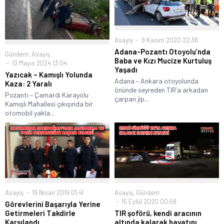
Asayiş
9 Kasım 2020 22:38
Adana-Pozantı Otoyolu’nda
Gündem
,
Asayiş
Baba ve Kızı Mucize Kurtuluş
13 Mayıs 2024 13:04
Yaşadı
Yazıcak – Kamışlı Yolunda
Adana – Ankara otoyolunda
Kaza: 2 Yaralı
önünde seyreden TIR’a arkadan
Pozantı – Çamardı Karayolu
çarpan jip...
Kamışlı Mahallesi çıkışında bir
otomobil yakla...
Asayiş
,
Gündem
Asayiş
19 Nisan 2019 01:41
15 Eylül 2020 00:58
Görevlerini Başarıyla Yerine
TIR şoförü, kendi aracının
Getirmeleri Takdirle
altında kalarak hayatını
Karşılandı