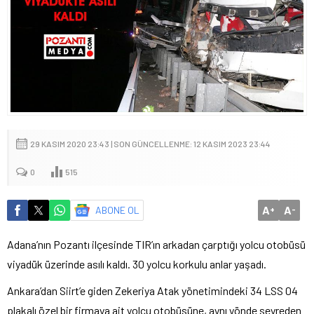
29 KASIM 2020 23:43 | SON GÜNCELLENME: 12 KASIM 2023 23:44
0
515
A
A
ABONE OL
+
-
Adana’nın Pozantı ilçesinde TIR’ın arkadan çarptığı yolcu otobüsü
viyadük üzerinde asılı kaldı. 30 yolcu korkulu anlar yaşadı.
Ankara’dan Siirt’e giden Zekeriya Atak yönetimindeki 34 LSS 04
plakalı özel bir firmaya ait yolcu otobüsüne, aynı yönde seyreden