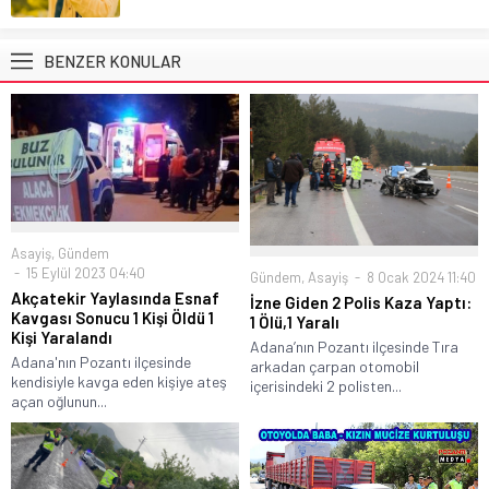
BENZER KONULAR
Asayiş
,
Gündem
15 Eylül 2023 04:40
Gündem
,
Asayiş
8 Ocak 2024 11:40
Akçatekir Yaylasında Esnaf
İzne Giden 2 Polis Kaza Yaptı:
Kavgası Sonucu 1 Kişi Öldü 1
1 Ölü,1 Yaralı
Kişi Yaralandı
Adana’nın Pozantı ilçesinde Tıra
Adana'nın Pozantı ilçesinde
arkadan çarpan otomobil
kendisiyle kavga eden kişiye ateş
içerisindeki 2 polisten...
açan oğlunun...