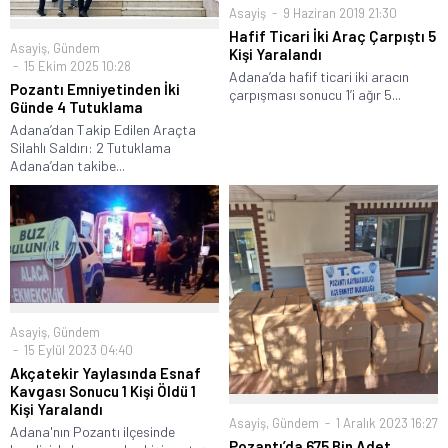
Asayiş
9 Haziran 2019 21:30
Hafif Ticari İki Araç Çarpıştı 5
Asayiş
,
Gündem
Kişi Yaralandı
15 Ekim 2025 10:28
Adana’da hafif ticari iki aracın
Pozantı Emniyetinden İki
çarpışması sonucu 1’i ağır 5...
Günde 4 Tutuklama
Adana’dan Takip Edilen Araçta
Silahlı Saldırı: 2 Tutuklama
Adana’dan takibe...
Asayiş
,
Gündem
15 Eylül 2023 04:40
Akçatekir Yaylasında Esnaf
Kavgası Sonucu 1 Kişi Öldü 1
Kişi Yaralandı
Asayiş
,
Gündem
1 Aralık 2023 16:27
Adana'nın Pozantı ilçesinde
Pozantı’da 675 Bin Adet