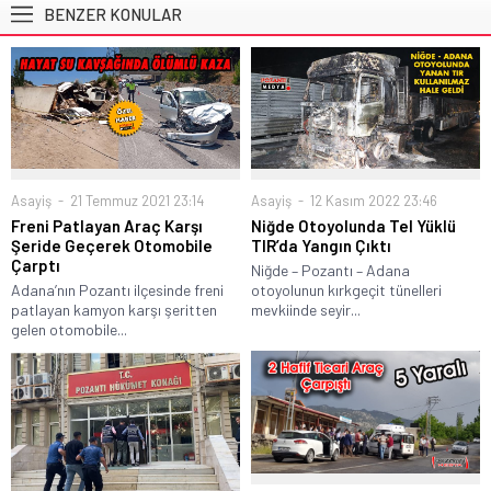
BENZER KONULAR
Asayiş
21 Temmuz 2021 23:14
Asayiş
12 Kasım 2022 23:46
Freni Patlayan Araç Karşı
Niğde Otoyolunda Tel Yüklü
Şeride Geçerek Otomobile
TIR’da Yangın Çıktı
Çarptı
Niğde – Pozantı – Adana
Adana’nın Pozantı ilçesinde freni
otoyolunun kırkgeçit tünelleri
patlayan kamyon karşı şeritten
mevkiinde seyir...
gelen otomobile...