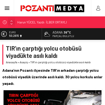
Harun YÜCEL Yazdı: İLBER ORTAYLI
“KILAVUZ HATİCE’NİN MEZARI NEREDE?!!!”
ADANA
36°C
Adana’nın Gizli Cenneti Pozantı Akçatekir Yaylası
EURO
50,2615
PARÇALI BULUTLU
Yılmaz Soğutma’dan Buzdolabı Uyarısı
ALTIN
TIR’ın çarptığı yolcu otobüsü
Gaziantep, Mersin ve Adana’da Web Tasarımın Öncüsü GZR
5.910,66
Ajans
viyadükte asılı kaldı
BİST
11.456,34
Anasayfa
»
Asayiş
»
TIR’ın çarptığı yolcu otobüsü viyadükte asılı kaldı
DOLAR
Adana’nın Pozantı ilçesinde TIR’ın arkadan çarptığı yolcu
42,6961
otobüsü viyadük üzerinde asılı kaldı. 30 yolcu korkulu anlar
yaşadı.