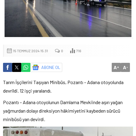
15 TEMMUZ 2024 15:31
0
716
A
A
ABONE OL
+
-
Tarım İşçilerini Taşıyan Minibüs, Pozantı – Adana otoyolunda
devrildi. 12 işçi yaralandı.
Pozantı – Adana otoyolunun Damlama Mevkiinde aşırı yağan
yağmurdan dolayı direksiyon hâkimiyetini kaybeden sürücü
minibüsü yan devirdi.