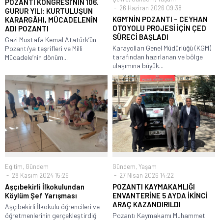
POZANTI KONGRESİ’NİN 106.
26 Haziran 2026 09:38
GURUR YILI: KURTULUŞUN
KGM’NİN POZANTI – CEYHAN
KARARGÂHI, MÜCADELENİN
OTOYOLU PROJESİ İÇİN ÇED
ADI POZANTI
SÜRECİ BAŞLADI
Gazi Mustafa Kemal Atatürk’ün
Karayolları Genel Müdürlüğü (KGM)
Pozantı’ya teşrifleri ve Milli
tarafından hazırlanan ve bölge
Mücadele’nin dönüm...
ulaşımına büyük...
Eğitim
,
Gündem
Gündem
,
Yaşam
28 Kasım 2024 15:26
27 Nisan 2026 14:22
Aşçıbekirli İlkokulundan
POZANTI KAYMAKAMLIĞI
Köylüm Şef Yarışması
ENVANTERİNE 5 AYDA İKİNCİ
ARAÇ KAZANDIRILDI
Aşçıbekirli İlkokulu öğrencileri ve
öğretmenlerinin gerçekleştirdiği
Pozantı Kaymakamı Muhammet