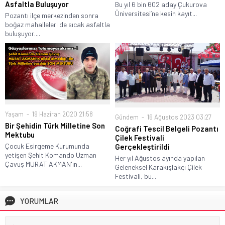
Asfaltla Buluşuyor
Bu yıl 6 bin 602 aday Çukurova
Üniversitesi’ne kesin kayıt...
Pozantı ilçe merkezinden sonra
boğaz mahalleleri de sıcak asfaltla
buluşuyor....
Yaşam
19 Haziran 2020 21:58
Gündem
16 Ağustos 2023 03:27
Bir Şehidin Türk Milletine Son
Coğrafi Tescil Belgeli Pozantı
Mektubu
Çilek Festivali
Çocuk Esirgeme Kurumunda
Gerçekleştirildi
yetişen Şehit Komando Uzman
Her yıl Ağustos ayında yapılan
Çavuş MURAT AKMAN'ın...
Geleneksel Karakışlakçı Çilek
Festivali, bu...
YORUMLAR