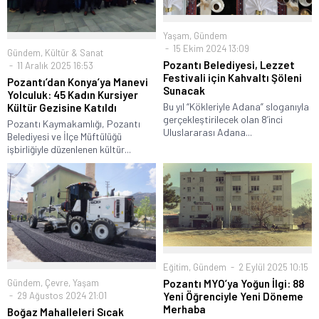
Yaşam
,
Gündem
15 Ekim 2024 13:09
Gündem
,
Kültür & Sanat
Pozantı Belediyesi, Lezzet
11 Aralık 2025 16:53
Festivali için Kahvaltı Şöleni
Pozantı’dan Konya’ya Manevi
Sunacak
Yolculuk: 45 Kadın Kursiyer
Bu yıl “Kökleriyle Adana” sloganıyla
Kültür Gezisine Katıldı
gerçekleştirilecek olan 8’inci
Pozantı Kaymakamlığı, Pozantı
Uluslararası Adana...
Belediyesi ve İlçe Müftülüğü
işbirliğiyle düzenlenen kültür...
Eğitim
,
Gündem
2 Eylül 2025 10:15
Gündem
,
Çevre
,
Yaşam
Pozantı MYO’ya Yoğun İlgi: 88
29 Ağustos 2024 21:01
Yeni Öğrenciyle Yeni Döneme
Merhaba
Boğaz Mahalleleri Sıcak