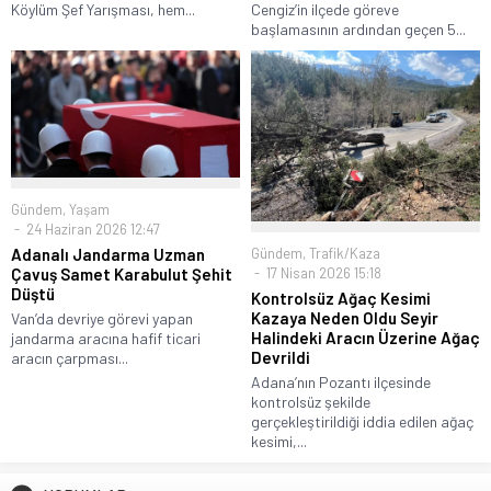
Köylüm Şef Yarışması, hem...
Cengiz’in ilçede göreve
başlamasının ardından geçen 5...
Gündem
,
Yaşam
24 Haziran 2026 12:47
Adanalı Jandarma Uzman
Gündem
,
Trafik/Kaza
Çavuş Samet Karabulut Şehit
17 Nisan 2026 15:18
Düştü
Kontrolsüz Ağaç Kesimi
Kazaya Neden Oldu Seyir
Van’da devriye görevi yapan
Halindeki Aracın Üzerine Ağaç
jandarma aracına hafif ticari
Devrildi
aracın çarpması...
Adana’nın Pozantı ilçesinde
kontrolsüz şekilde
gerçekleştirildiği iddia edilen ağaç
kesimi,...