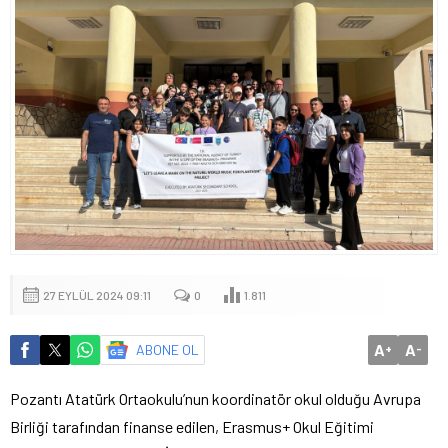
27 EYLÜL 2024 09:11
0
1.811
A
A
ABONE OL
+
-
Pozantı Atatürk Ortaokulu’nun koordinatör okul olduğu Avrupa
Birliği tarafından finanse edilen, Erasmus+ Okul Eğitimi