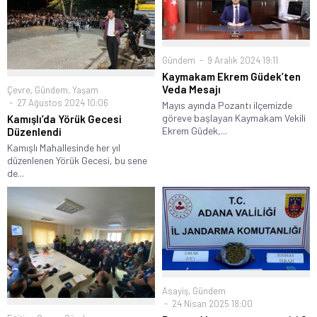
Gündem
9 Aralık 2024 19:11
Kaymakam Ekrem Güdek’ten
Veda Mesajı
Çevre
,
Gündem
,
Yaşam
27 Ağustos 2024 10:06
Mayıs ayında Pozantı ilçemizde
göreve başlayan Kaymakam Vekili
Kamışlı’da Yörük Gecesi
Ekrem Güdek,...
Düzenlendi
Kamışlı Mahallesinde her yıl
düzenlenen Yörük Gecesi, bu sene
de...
Asayiş
,
Gündem
24 Nisan 2025 18:00