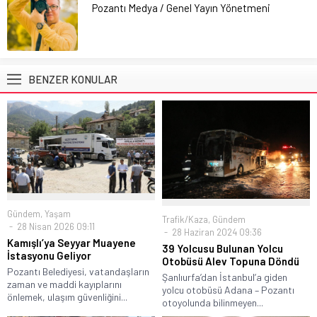
Pozantı Medya / Genel Yayın Yönetmeni
BENZER KONULAR
Gündem
,
Yaşam
Trafik/Kaza
,
Gündem
28 Nisan 2026 09:11
28 Haziran 2024 09:36
Kamışlı’ya Seyyar Muayene
39 Yolcusu Bulunan Yolcu
İstasyonu Geliyor
Otobüsü Alev Topuna Döndü
Pozantı Belediyesi, vatandaşların
Şanlıurfa’dan İstanbul’a giden
zaman ve maddi kayıplarını
yolcu otobüsü Adana – Pozantı
önlemek, ulaşım güvenliğini...
otoyolunda bilinmeyen...