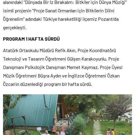
alanındaki “Dünyada Bir İz Bırakalım: Bitkiler için Dünya Müziği”
isimli projenin “Proje Sanat Ormanları için Bitkilerin Dilini
Öğrenelim” adındaki Türkiye hareketliliği ilçemiz Pozantı’da
gerçekleşti.
PROGRAM 1 HAFTA SÜRDÜ
Atatürk Ortaokulu Müdürü Refik Akın, Proje Koordinatörü
Teknoloji ve Tasarım Öğretmeni Gülşen Karakoyunlu, Proje
Danışmanı Psikolojik Danışman Memet Kaymaz, Proje Üyesi
Müzik Öğretmeni Büşra Aydın ve İngilizce Öğretmeni Özkan
Özcan’ın düzenlediği program bir hafta sürdü.