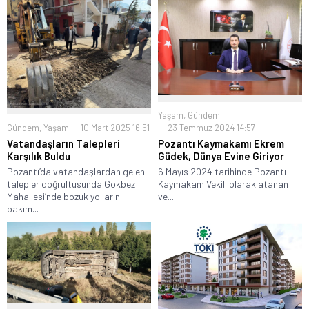
Yaşam
,
Gündem
Gündem
,
Yaşam
10 Mart 2025 16:51
23 Temmuz 2024 14:57
Vatandaşların Talepleri
Pozantı Kaymakamı Ekrem
Karşılık Buldu
Güdek, Dünya Evine Giriyor
Pozantı’da vatandaşlardan gelen
6 Mayıs 2024 tarihinde Pozantı
talepler doğrultusunda Gökbez
Kaymakam Vekili olarak atanan
Mahallesi’nde bozuk yolların
ve...
bakım...