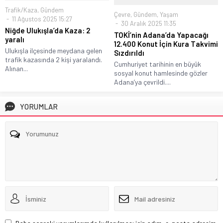
Trafik/Kaza
,
Gündem
Çevre
,
Gündem
,
Yaşam
11 Ağustos 2025 15:27
30 Aralık 2025 11:35
Niğde Ulukışla’da Kaza: 2
TOKİ’nin Adana’da Yapacağı
yaralı
12.400 Konut İçin Kura Takvimi
Ulukışla ilçesinde meydana gelen
Sızdırıldı
trafik kazasında 2 kişi yaralandı.
Cumhuriyet tarihinin en büyük
Alınan...
sosyal konut hamlesinde gözler
Adana’ya çevrildi....
YORUMLAR