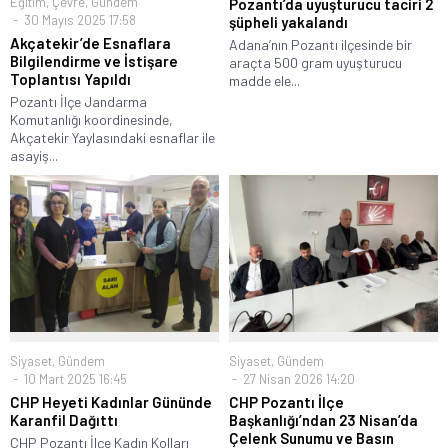
Eğitim
,
Çevre
,
Gündem
Pozantı’da uyuşturucu taciri 2
30 Mayıs 2025 17:58
şüpheli yakalandı
Akçatekir’de Esnaflara
Adana’nın Pozantı ilçesinde bir
Bilgilendirme ve İstişare
araçta 500 gram uyuşturucu
Toplantısı Yapıldı
madde ele...
Pozantı İlçe Jandarma
Komutanlığı koordinesinde,
Akçatekir Yaylasındaki esnaflar ile
asayiş...
Siyaset
,
Gündem
Siyaset
,
Gündem
10 Mart 2025 16:45
27 Nisan 2026 14:20
CHP Heyeti Kadınlar Gününde
CHP Pozantı İlçe
Karanfil Dağıttı
Başkanlığı’ndan 23 Nisan’da
Çelenk Sunumu ve Basın
CHP Pozantı İlçe Kadın Kolları