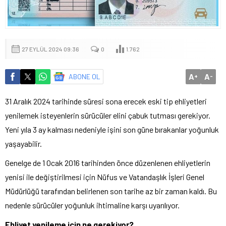
27 EYLÜL 2024 09:36
0
1.762
A
A
ABONE OL
+
-
31 Aralık 2024 tarihinde süresi sona erecek eski tip ehliyetleri
yenilemek isteyenlerin sürücüler elini çabuk tutması gerekiyor.
Yeni yıla 3 ay kalması nedeniyle işini son güne bırakanlar yoğunluk
yaşayabilir.
Genelge de 1 Ocak 2016 tarihinden önce düzenlenen ehliyetlerin
yenisi ile değiştirilmesi için Nüfus ve Vatandaşlık İşleri Genel
Müdürlüğü tarafından belirlenen son tarihe az bir zaman kaldı. Bu
nedenle sürücüler yoğunluk ihtimaline karşı uyarılıyor.
Ehliyet yenileme için ne gerekiyor?