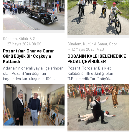
Gündem
,
Kültür & Sanat
Gündem
,
Kültür & Sanat
,
Spor
27 Mayıs 2024 08:09
12 Mayıs 2026 14:20
Pozantı’nın Onur ve Gurur
DOĞANIN KALBİ BELEMEDİK’E
Günü Büyük Bir Coşkuyla
PEDAL ÇEVİRDİLER
Kutlandı
Pozantı Toroslar Bisiklet
Adana’nın önemli yayla ilçelerinden
Kulübünün ilk etkinliği olan
olan Pozantı’nın düşman
“1.Belemedik Turu” büyük...
işgalinden kurtuluşunun 104....