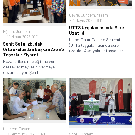
Çevre
,
Gündem
,
Yaşam
1 Mayıs 2025 16:11
UTTS Uygulamasında Süre
Eğitim
,
Gündem
Uzatıldı!
14 Nisan 2026 01:11
Ulusal Taşıt Tanıma Sistemi
Şehit Sefa İzbudak
(UTTS) uygulamasında süre
Ortaokulundan Başkan Avan’a
uzatıldı. Akaryakıt istasyonları...
Teşekkür Ziyareti
Pozantı ilçesinde eğitime verilen
destekler meyvesini vermeye
devam ediyor. Şehit...
Gündem
,
Yaşam
Spor
,
Gündem
2 Temmuz 2024 09:49