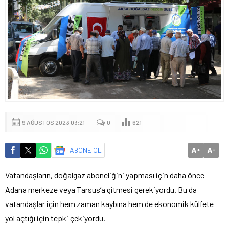
9 AĞUSTOS 2023 03:21
0
621
A
A
ABONE OL
+
-
Vatandaşların, doğalgaz aboneliğini yapması için daha önce
Adana merkeze veya Tarsus’a gitmesi gerekiyordu. Bu da
vatandaşlar için hem zaman kaybına hem de ekonomik külfete
yol açtığı için tepki çekiyordu.