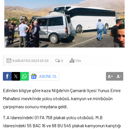
9 AĞUSTOS 2023 03:20
0
724
A
A
ABONE OL
+
-
Edinilen bilgiye göre kaza Niğde’nin Çamardı ilçesi Yunus Emre
Mahallesi mevkiinde yolcu otobüsü, kamyon ve minibüsün
çarpışması sonucu meydana geldi.
T.A idaresindeki 01 FA 758 plakalı yolcu otobüsü, M.B
idaresindeki 55 BAC 16 ve 68 BU 545 plakalı kamyonun karıştığı