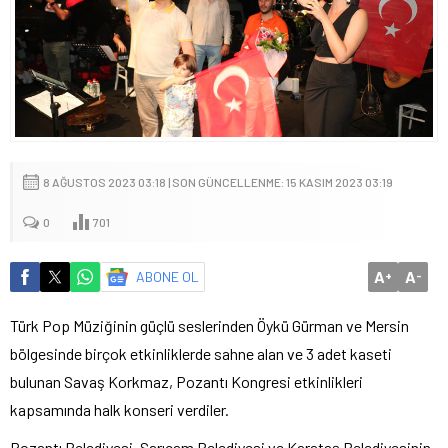
8 AĞUSTOS 2023 03:18 | SON GÜNCELLENME: 15 KASIM 2023 03:19
0
701
A
A
ABONE OL
+
-
Türk Pop Müziğinin güçlü seslerinden Öykü Gürman ve Mersin
bölgesinde birçok etkinliklerde sahne alan ve 3 adet kaseti
bulunan Savaş Korkmaz, Pozantı Kongresi etkinlikleri
kapsamında halk konseri verdiler.
Pozantı Belediyesi, Sarıçam Belediyesi ve Karataş Belediyesinin