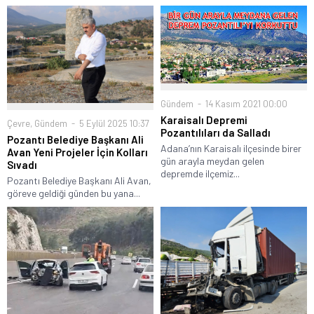
Gündem
14 Kasım 2021 00:00
Karaisalı Depremi
Çevre
,
Gündem
5 Eylül 2025 10:37
Pozantılıları da Salladı
Pozantı Belediye Başkanı Ali
Adana’nın Karaisalı ilçesinde birer
Avan Yeni Projeler İçin Kolları
gün arayla meydan gelen
Sıvadı
depremde ilçemiz...
Pozantı Belediye Başkanı Ali Avan,
göreve geldiği günden bu yana...