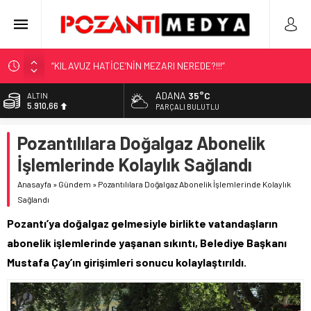
“KILAVUZ HATİCE’NİN MEZARI NEREDE?!!!”
Adana’nın Gizli Cenneti Pozantı Akçatekir Yaylası
ADANA
35°C
BİST
11.456,34
Yılmaz Soğutma’dan Buzdolabı Uyarısı
PARÇALI BULUTLU
Gaziantep, Mersin ve Adana’da Web Tasarımın Öncüsü GZR
DOLAR
Pozantılılara Doğalgaz Abonelik
42,6961
Ajans
İşlemlerinde Kolaylık Sağlandı
Harun YÜCEL Yazdı: İLBER ORTAYLI
EURO
50,2615
Anasayfa
»
Gündem
»
Pozantılılara Doğalgaz Abonelik İşlemlerinde Kolaylık
Sağlandı
ALTIN
5.910,66
Pozantı’ya doğalgaz gelmesiyle birlikte vatandaşların
abonelik işlemlerinde yaşanan sıkıntı, Belediye Başkanı
Mustafa Çay’ın girişimleri sonucu kolaylaştırıldı.