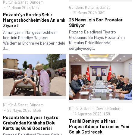
Kültür & Sanat
,
Gündem
Gündem
,
Kültür & Sanat
14 Nisan 2025 17:37
21 Mayıs 2024 08:11
Pozantı’ya Kardeş Şehir
25 Mayıs İçin Son Provalar
Margetshöchheim’den Anlamlı
Sürüyor
Ziyaret
Pozantı Belediyesi Tiyatro
Almanya’nın Margetshöchheim
Grubunun, 25 Mayıs Pozantı’nın
kentinin Belediye Başkanı
Kurtuluş Etkinliklerinde
Waldemar Brohm ve beraberindeki
sergileyeceği...
3...
Kültür & Sanat
,
Gündem
Kültür & Sanat
,
Çevre
,
Gündem
26 Mayıs 2025 16:35
14 Ağustos 2025 11:39
Pozantı Belediyesi Tiyatro
Tarihi Demiryolu Mirası
Grubu’ndan Kahkaha Dolu
Projesi Adana Turizmine Yeni
Kurtuluş Günü Gösterisi
Soluk Getirecek
Pozantı Belediyesi Tiyatro Grubu,