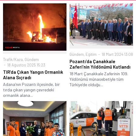
Gündem
,
Eğitim
18 Mart 2024 13:08
Trafik/Kaza
,
Gündem
Pozantı’da Çanakkale
18 Ağustos 2025 15:23
Zaferi’nin Yıldönümü Kutlandı
TIR’da Çıkan Yangın Ormanlık
18 Mart Çanakkale Zaferinin 109.
Alana Sıçradı
Yıldönümü münasebetiyle tüm
Adana’nın Pozantı ilçesinde, bir
Türkiye’de olduğu...
tırda çıkan yangın çevredeki
ormanlık alana...