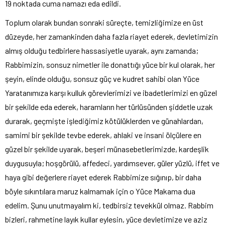
19 noktada cuma namazı eda edildi.
Toplum olarak bundan sonraki süreçte, temizliğimize en üst
düzeyde, her zamankinden daha fazla riayet ederek, devletimizin
almış olduğu tedbirlere hassasiyetle uyarak, aynı zamanda;
Rabbimizin, sonsuz nimetler ile donattığı yüce bir kul olarak, her
şeyin, elinde olduğu, sonsuz güç ve kudret sahibi olan Yüce
Yaratanımıza karşı kulluk görevlerimizi ve ibadetlerimizi en güzel
bir şekilde eda ederek, haramların her türlüsünden şiddetle uzak
durarak, geçmişte işlediğimiz kötülüklerden ve günahlardan,
samimi bir şekilde tevbe ederek, ahlaki ve insani ölçülere en
güzel bir şekilde uyarak, beşeri münasebetlerimizde, kardeşlik
duygusuyla; hoşgörülü, affedeci, yardımsever, güler yüzlü, iffet ve
haya gibi değerlere riayet ederek Rabbimize sığınıp, bir daha
böyle sıkıntılara maruz kalmamak için o Yüce Makama dua
edelim. Şunu unutmayalım ki, tedbirsiz tevekkül olmaz. Rabbim
bizleri, rahmetine layık kullar eylesin, yüce devletimize ve aziz