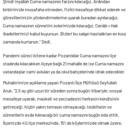
Şimdi inşallah Cuma namazının farzını kılacağız. Ardından
birbirimizle musafaha etmeden, fizikî mesafeye dikkat ederek ve
görevlilerimizin yönlendirmelerine uyarak buradan ayrılacağız.
Cuma namazının sünnetini evlerimizde kılacağız. Cenâb-ı Hak
ibadetlerimizi kabul buyursun. Bizleri bu salgın hastalıktan en kısa
zamanda kurtarsın.” Dedi.
Pandemi süreci bitene kadar Pozantılılar Cuma namazını ilçe
stadında kılacakken ilçeye bağlı 21 mahalle de ise Cuma namazını
vatandaşlar cami avluları ya da okul bahçelerinde idrak edecekler.
Muhabirimize açıklama yapan Pozantı İlçe Müftüsü Seyfullah
Aruk, “2,5 ay gibi uzun bir süreden sonra bugün itibariyle; sosyal
mesafeye uyarak, maskeli ve seccadesini herkesin kendisinin
getireceği, hiçbir yakın temasın olmayacağı, tesbihatın ve
sünnetlerin evde kılınacağı bir cuma namazını bugün eda ettik.
İlçemizde 4’ü ilçe merkezinde, 15’i de köylerimizde olmak üzere,