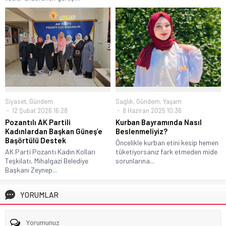
Siyaset
,
Gündem
Sağlık
,
Gündem
,
Yaşam
12 Şubat 2026 16:28
8 Haziran 2025 10:36
Pozantılı AK Partili
Kurban Bayramında Nasıl
Kadınlardan Başkan Güneş’e
Beslenmeliyiz?
Başörtülü Destek
Öncelikle kurban etini kesip hemen
AK Parti Pozantı Kadın Kolları
tüketiyorsanız fark etmeden mide
Teşkilatı, Mihalgazi Belediye
sorunlarına...
Başkanı Zeynep...
YORUMLAR