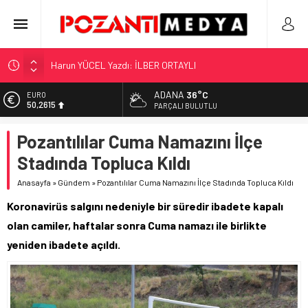
Harun YÜCEL Yazdı: İLBER ORTAYLI
“KILAVUZ HATİCE’NİN MEZARI NEREDE?!!!”
Adana’nın Gizli Cenneti Pozantı Akçatekir Yaylası
ADANA
36°C
EURO
50,2615
PARÇALI BULUTLU
Yılmaz Soğutma’dan Buzdolabı Uyarısı
ALTIN
Gaziantep, Mersin ve Adana’da Web Tasarımın Öncüsü GZR
Pozantılılar Cuma Namazını İlçe
5.910,66
Ajans
Stadında Topluca Kıldı
BİST
11.456,34
Anasayfa
»
Gündem
»
Pozantılılar Cuma Namazını İlçe Stadında Topluca Kıldı
DOLAR
Koronavirüs salgını nedeniyle bir süredir ibadete kapalı
42,6961
olan camiler, haftalar sonra Cuma namazı ile birlikte
yeniden ibadete açıldı.