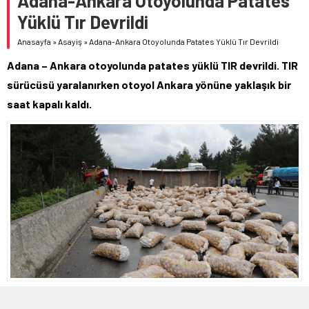
Adana-Ankara Otoyolunda Patates
Yüklü Tır Devrildi
Anasayfa
»
Asayiş
»
Adana-Ankara Otoyolunda Patates Yüklü Tır Devrildi
Adana – Ankara otoyolunda patates yüklü TIR devrildi. TIR
sürücüsü yaralanırken otoyol Ankara yönüne yaklaşık bir
saat kapalı kaldı.
15 HAZIRAN 2020 03:00 | SON GÜNCELLENME: 3 KASIM 2023 03:19