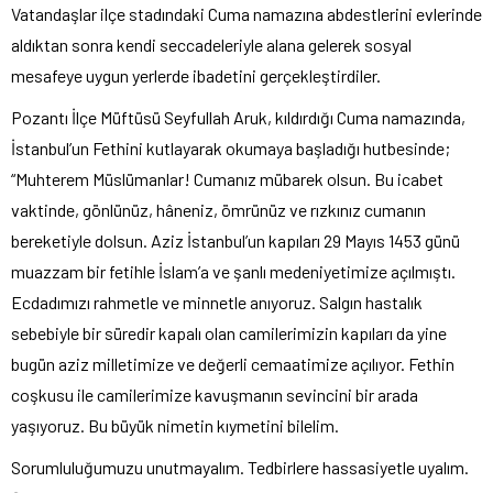
Vatandaşlar ilçe stadındaki Cuma namazına abdestlerini evlerinde
aldıktan sonra kendi seccadeleriyle alana gelerek sosyal
mesafeye uygun yerlerde ibadetini gerçekleştirdiler.
Pozantı İlçe Müftüsü Seyfullah Aruk, kıldırdığı Cuma namazında,
İstanbul’un Fethini kutlayarak okumaya başladığı hutbesinde;
“Muhterem Müslümanlar! Cumanız mübarek olsun. Bu icabet
vaktinde, gönlünüz, hâneniz, ömrünüz ve rızkınız cumanın
bereketiyle dolsun. Aziz İstanbul’un kapıları 29 Mayıs 1453 günü
muazzam bir fetihle İslam’a ve şanlı medeniyetimize açılmıştı.
Ecdadımızı rahmetle ve minnetle anıyoruz. Salgın hastalık
sebebiyle bir süredir kapalı olan camilerimizin kapıları da yine
bugün aziz milletimize ve değerli cemaatimize açılıyor. Fethin
coşkusu ile camilerimize kavuşmanın sevincini bir arada
yaşıyoruz. Bu büyük nimetin kıymetini bilelim.
Sorumluluğumuzu unutmayalım. Tedbirlere hassasiyetle uyalım.