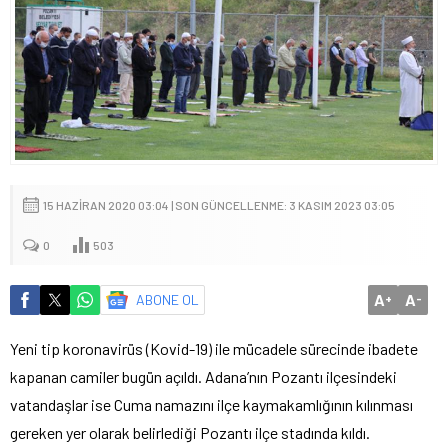
15 HAZIRAN 2020 03:04 | SON GÜNCELLENME: 3 KASIM 2023 03:05
0
503
A
A
ABONE OL
+
-
Yeni tip koronavirüs (Kovid-19) ile mücadele sürecinde ibadete
kapanan camiler bugün açıldı. Adana’nın Pozantı ilçesindeki
vatandaşlar ise Cuma namazını ilçe kaymakamlığının kılınması
gereken yer olarak belirlediği Pozantı ilçe stadında kıldı.