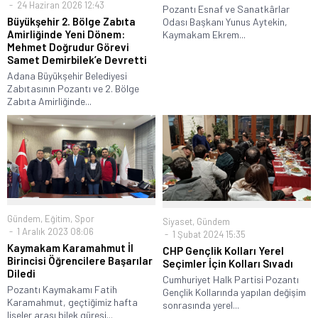
24 Haziran 2026 12:43
Pozantı Esnaf ve Sanatkârlar
Büyükşehir 2. Bölge Zabıta
Odası Başkanı Yunus Aytekin,
Amirliğinde Yeni Dönem:
Kaymakam Ekrem...
Mehmet Doğrudur Görevi
Samet Demirbilek’e Devretti
Adana Büyükşehir Belediyesi
Zabıtasının Pozantı ve 2. Bölge
Zabıta Amirliğinde...
Gündem
,
Eğitim
,
Spor
Siyaset
,
Gündem
1 Aralık 2023 08:06
1 Şubat 2024 15:35
Kaymakam Karamahmut İl
CHP Gençlik Kolları Yerel
Birincisi Öğrencilere Başarılar
Seçimler İçin Kolları Sıvadı
Diledi
Cumhuriyet Halk Partisi Pozantı
Pozantı Kaymakamı Fatih
Gençlik Kollarında yapılan değişim
Karamahmut, geçtiğimiz hafta
sonrasında yerel...
liseler arası bilek güreşi...