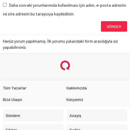
Daha sonraki yorumlarımda kullanılması için adım, e-posta adresim
ve site adresim bu tarayıcıya kaydedilsin.
Henüz yorum yapılmamış. İlk yorumu yukarıdaki form aracılığıyla siz
yapabilirsiniz.
Valilikten Orman Yangını Riskine
Karşı SMS Uyarısı
Anasayfa
»
Gündem
»
Valilikten Orman Yangını Riskine Karşı SMS Uyarısı