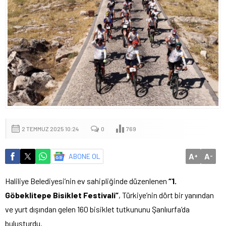
2 TEMMUZ 2025 10:24
0
769
A
A
ABONE OL
+
-
Haliliye Belediyesi’nin ev sahipliğinde düzenlenen
“1.
Göbeklitepe Bisiklet Festivali”
, Türkiye’nin dört bir yanından
ve yurt dışından gelen 160 bisiklet tutkununu Şanlıurfa’da
buluşturdu.