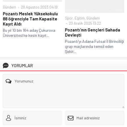
Gündem
28 Ağustos 2023 04:19
Pozantı Meslek Yüksekokulu
Spor
,
Eğitim
,
Gündem
88 öğrenciyle Tam Kapasite
23 Aralık 2025 13:22
Kayıt Aldı
Pozantı’nın Gençleri Sahada
Bu yıl 10 bin 164 aday Çukurova
Devleşti
Üniversitesi’ne kesin kayıt...
Pozantı’yı Adana Futsal İl Birinciliği
grup maçlarında temsil eden
Şehit...
YORUMLAR