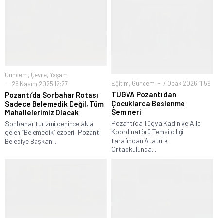
Gündem
,
Çevre
,
Yaşam
Eğitim
,
Gündem
7 Ocak 2026 11:59
26 Kasım 2025 12:27
TÜGVA Pozantı’dan
Pozantı’da Sonbahar Rotası
Çocuklarda Beslenme
Sadece Belemedik Değil, Tüm
Semineri
Mahallelerimiz Olacak
Pozantı’da Tügva Kadın ve Aile
Sonbahar turizmi denince akla
Koordinatörü Temsilciliği
gelen “Belemedik” ezberi, Pozantı
tarafından Atatürk
Belediye Başkanı...
Ortaokulunda...