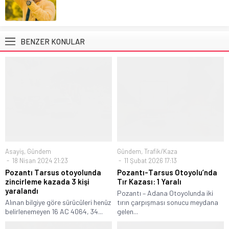
BENZER KONULAR
Asayiş
,
Gündem
Gündem
,
Trafik/Kaza
18 Nisan 2024 21:23
11 Şubat 2026 17:13
Pozantı Tarsus otoyolunda
Pozantı-Tarsus Otoyolu’nda
zincirleme kazada 3 kişi
Tır Kazası: 1 Yaralı
yaralandı
Pozantı – Adana Otoyolunda iki
Alınan bilgiye göre sürücüleri henüz
tırın çarpışması sonucu meydana
belirlenemeyen 16 AC 4064, 34...
gelen...