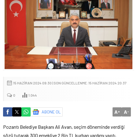
15 HAZIRAN 2024 09:30 | SON GÜNCELLENME: 15 HAZIRAN 2024 20:37
0
1.044
A
A
ABONE OL
+
-
Pozantı Belediye Başkanı Ali Avan, seçim döneminde verdiği
sözü tutarak 300 emekliye 2 Bin TL kurban yardımı yaptı.