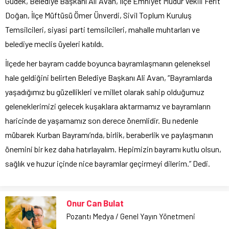
Güdek, Belediye Başkanı Ali Avan, İlçe Emniyet Müdür Vekili Ferit
Doğan, İlçe Müftüsü Ömer Ünverdi, Sivil Toplum Kuruluş
Temsilcileri, siyasi parti temsilcileri, mahalle muhtarları ve
belediye meclis üyeleri katıldı.
İlçede her bayram cadde boyunca bayramlaşmanın geleneksel
hale geldiğini belirten Belediye Başkanı Ali Avan, “Bayramlarda
yaşadığımız bu güzellikleri ve millet olarak sahip olduğumuz
geleneklerimizi gelecek kuşaklara aktarmamız ve bayramların
haricinde de yaşamamız son derece önemlidir. Bu nedenle
mübarek Kurban Bayramı’nda, birlik, beraberlik ve paylaşmanın
önemini bir kez daha hatırlayalım. Hepimizin bayramı kutlu olsun,
sağlık ve huzur içinde nice bayramlar geçirmeyi dilerim.” Dedi.
Onur Can Bulat
Pozantı Medya / Genel Yayın Yönetmeni