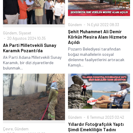
Gündem
14 Eylül 2022 08:33
Şehit Muhammet Ali Demir
Gündem
,
Siyaset
Körkün Mesira Alanı Hizmete
20 Ağustos 2024 10:35
Açıldı
Ak Parti Milletvekili Sunay
Pozantı Belediyesi tarafından
Karamık Pozantı’da
boğaz mahallelerin sosyal
Ak Parti Adana Milletvekili Sunay
dinlenme faaliyetlerini artıracak
Karamık, bir dizi ziyaretlerde
Kamışlı...
bulunmak...
Gündem
6 Temmuz 2023 02:42
Yıllardır Fotoğrafçılık Yaptı
Çevre
,
Gündem
Şimdi Emekliliğin Tadını