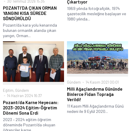
30 Temmuz 2026 15:35
Çıkartıyor
POZANTI’DA ÇIKAN ORMAN
1969 yılında fotoğrafçılık, 1974
YANGINI KISA SÜREDE
gazetecilik mesleğine başlayan ve
SÖNDÜRÜLDÜ
1980 yılında...
Pozantı’da kara yolu kenarında
bulunan ormanlık alanda çıkan
yangın, Orman...
Gündem
14 Kasım 2021 00:01
Milli Ağaçlandırma Gününde
Eğitim
,
Gündem
Binlerce Fidan Toprağa
14 Haziran 2024 16:37
Verildi!
Pozantı’da Karne Heyecanı:
11 Kasım Milli Ağaçlandırma Günü
2023-2024 Eğitim-Öğretim
nedeni ile 9 Eylül 2020...
Dönemi Sona Erdi
2023 – 2024 eğitim öğretim
döneminde Pozantı’da okuyan
öğrenciler karne...