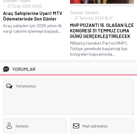
Gündem
,
Yaşam
27 Ocak 2026 08:50
Siyaset
,
Gündem
Araç Sahiplerine Uyarı! MTV
27 Temmuz 2026 16:47
Ödemelerinde Son Günler
MHP POZANTI 15. OLAĞAN İLÇE
Araç sahipleri için 2026 yılının ilk
KONGRESİ 31 TEMMUZ CUMA
vergi takvimi işlemeye başladı....
GÜNÜ GERÇEKLEŞTİRİLECEK
Milliyetçi Hareket Partisi (MHP),
Türkiye genelinde başlattığı ilçe
kongreleri kapsamında...
YORUMLAR