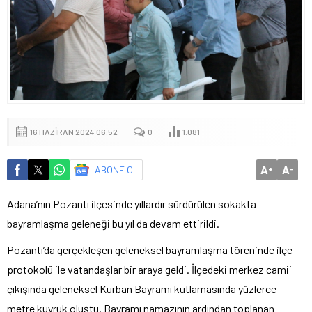
16 HAZIRAN 2024 06:52
0
1.081
A
A
ABONE OL
+
-
Adana’nın Pozantı ilçesinde yıllardır sürdürülen sokakta
bayramlaşma geleneği bu yıl da devam ettirildi.
Pozantı’da gerçekleşen geleneksel bayramlaşma töreninde ilçe
protokolü ile vatandaşlar bir araya geldi. İlçedeki merkez camii
çıkışında geleneksel Kurban Bayramı kutlamasında yüzlerce
metre kuyruk oluştu. Bayramı namazının ardından toplanan