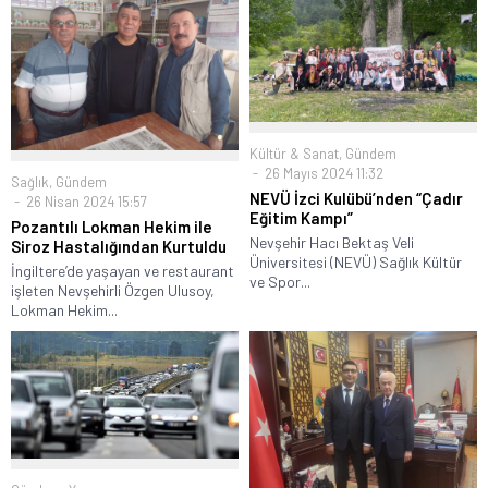
Kültür & Sanat
,
Gündem
26 Mayıs 2024 11:32
Sağlık
,
Gündem
NEVÜ İzci Kulübü’nden “Çadır
26 Nisan 2024 15:57
Eğitim Kampı”
Pozantılı Lokman Hekim ile
Nevşehir Hacı Bektaş Veli
Siroz Hastalığından Kurtuldu
Üniversitesi (NEVÜ) Sağlık Kültür
İngiltere’de yaşayan ve restaurant
ve Spor...
işleten Nevşehirli Özgen Ulusoy,
Lokman Hekim...