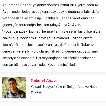
Ankara’dan Pozantı’ya döner dönmez esnafları ziyaret eden Ali
Avan, neden belediye başkanı aday adayı olduğunu anlatmak için
vatandaşlarla selamlaşıp kucaklaştı. Esnaf ziyaretlerini her
geçen gün artıracağını belirten Aday Adayı Ali Avan,
“Pozantı’mızdaki kıymetli hemşerilerimizle selamlaşıp ilçemizle
alakalı düşüncelerimizi paylaştık. Sevdamız Pozantı diyerek
ilçemizi üretken belediyecilik anlayışıyla Cumhur İttifakı’mızın
genelden yerele bir kolu olarak hak ettiği değere kavuşturmak
amacıyla çalışacağız. Her şey dağlarındaki Yörük çadırlarında
duman tütmeye devam eden Pozantı için.” Dedi.
Mehmet Abacı
Pozantı Medya / Yazılım Geliştiricisi ve Haber
Müdürü