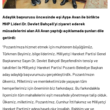
Adaylık başvurusu öncesinde eşi Ayşe Avan ile birlikte
MHP Lideri Dr. Devlet Bahçeli’yi ziyaret ederek
müsadelerini alan Ali Avan yaptığı açıklamada şunları dile
getirdi;
“Pozantı’mıza hizmet etmek için muhterem büyüğümüz,
Türkmen Beyimiz, bilge liderimiz, Milliyetçi Hareket Partisi Genel
Başkanımız Sayın Dr. Devlet Bahçeli Beyefendinin tensip ve
takdirleri ile Milliyetçi Hareket Partisi Pozantı Belediye Başkan
aday adaylığı başvurumuzu gerçekleştirdik. Pozantı’mızın
ülkemiz, Milletimiz ve memleketimizde yaşayan tüm
hemşerilerimiz için öneminin biz farkındayız. Bu farkındalıkla
ilçemizin tüm mahallelerini eşit mesafede yönetmeye talip olduk.
Ülkemiz, milletimiz, Pozantı’mız, Cumhur İttifakımız ve Milliyetçi
Hareket Partimiz adına hayırlı olur inşallah. Rabbim yar ve