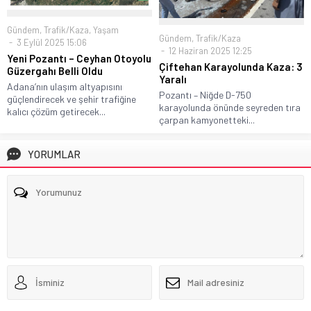
Gündem
,
Trafik/Kaza
,
Yaşam
Gündem
,
Trafik/Kaza
3 Eylül 2025 15:06
12 Haziran 2025 12:25
Yeni Pozantı – Ceyhan Otoyolu
Çiftehan Karayolunda Kaza: 3
Güzergahı Belli Oldu
Yaralı
Adana’nın ulaşım altyapısını
Pozantı – Niğde D-750
güçlendirecek ve şehir trafiğine
karayolunda önünde seyreden tıra
kalıcı çözüm getirecek...
çarpan kamyonetteki...
YORUMLAR