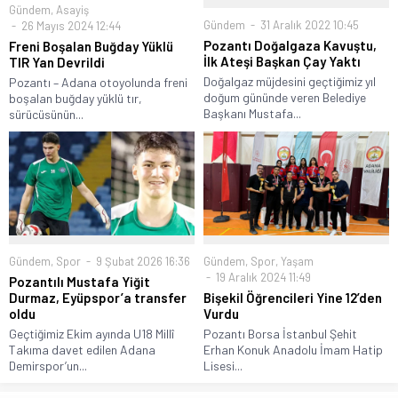
Gündem
,
Asayiş
Gündem
31 Aralık 2022 10:45
26 Mayıs 2024 12:44
Pozantı Doğalgaza Kavuştu,
Freni Boşalan Buğday Yüklü
İlk Ateşi Başkan Çay Yaktı
TIR Yan Devrildi
Doğalgaz müjdesini geçtiğimiz yıl
Pozantı – Adana otoyolunda freni
doğum gününde veren Belediye
boşalan buğday yüklü tır,
Başkanı Mustafa...
sürücüsünün...
Gündem
,
Spor
9 Şubat 2026 16:36
Gündem
,
Spor
,
Yaşam
19 Aralık 2024 11:49
Pozantılı Mustafa Yiğit
Durmaz, Eyüpspor’a transfer
Bişekil Öğrencileri Yine 12’den
oldu
Vurdu
Geçtiğimiz Ekim ayında U18 Millî
Pozantı Borsa İstanbul Şehit
Takıma davet edilen Adana
Erhan Konuk Anadolu İmam Hatip
Demirspor’un...
Lisesi...