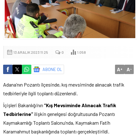
13 ARALIK 2023 11:25
0
1.058
A
A
ABONE OL
+
-
Adana’nın Pozantı ilçesinde, kış mevsiminde alınacak trafik
tedbirleriyle ilgili toplantı düzenlendi.
İçişleri Bakanlığı’nın
“Kış Mevsiminde Alınacak Trafik
Tedbirlerine”
ilişkin genelgesi doğrultusunda Pozantı
Kaymakamlığı Toplantı Salonu’nda, Kaymakam Fatih
Karamahmut başkanlığında toplantı gerçekleştirildi.