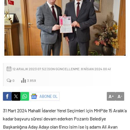
12 ARALIK 2023 07:52 | SON GÜNCELLENME: 8 NISAN 2024 00:41
0
3.859
A
A
ABONE OL
+
-
31 Mart 2024 Mahalli İdareler Yerel Seçimleri için MHP’de 15 Aralık’a
kadar başvuru süresi devam ederken Pozantı Belediye
Başkanlığına Aday Adayı olan 6’ıncı isim ise iş adamı Ali Avan