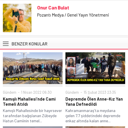
Onur Can Bulat
Pozantı Medya / Genel Yayın Yönetmeni
BENZER KONULAR
Gündem
1 Nisan 2022 06:30
Gündem
15 Şubat 2023 23:35
Kamışlı Mahallesi’nde Cami
Depremde Ölen Anne-Kız Yan
Temeli Atıldı
Yana Defnedildi
Kamışlı Mahallesinde bir hayırsever
Kahramanmaraş’ta meydana
tarafından bağışlanan Zübeyde
gelen 7.7 şiddetindeki depremde
Hatun Camiinin temel...
enkaz altında kalan anne...