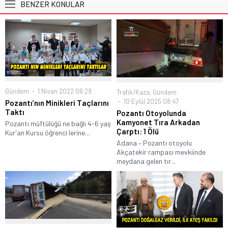
BENZER KONULAR
Gündem
1 Nisan 2022 06:29
Trafik/Kaza
,
Gündem
10 Eylül 2025 08:47
Pozantı’nın Minikleri Taçlarını
Taktı
Pozantı Otoyolunda
Kamyonet Tıra Arkadan
Pozantı müftülüğü ne bağlı 4-6 yaş
Çarptı: 1 Ölü
Kur'an Kursu öğrenci lerine...
Adana – Pozantı otoyolu
Akçatekir rampası mevkiinde
meydana gelen tır...