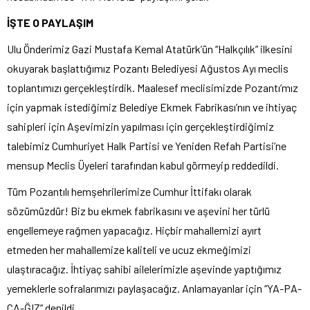
İŞTE O PAYLAŞIM
Ulu Önderimiz Gazi Mustafa Kemal Atatürk’ün “Halkçılık” ilkesini
okuyarak başlattığımız Pozantı Belediyesi Ağustos Ayı meclis
toplantımızı gerçekleştirdik. Maalesef meclisimizde Pozantı’mız
için yapmak istediğimiz Belediye Ekmek Fabrikası’nın ve ihtiyaç
sahipleri için Aşevimizin yapılması için gerçekleştirdiğimiz
talebimiz Cumhuriyet Halk Partisi ve Yeniden Refah Partisi’ne
mensup Meclis Üyeleri tarafından kabul görmeyip reddedildi.
Tüm Pozantılı hemşehrilerimize Cumhur İttifakı olarak
sözümüzdür! Biz bu ekmek fabrikasını ve aşevini her türlü
engellemeye rağmen yapacağız. Hiçbir mahallemizi ayırt
etmeden her mahallemize kaliteli ve ucuz ekmeğimizi
ulaştıracağız. İhtiyaç sahibi ailelerimizle aşevinde yaptığımız
yemeklerle sofralarımızı paylaşacağız. Anlamayanlar için “YA-PA-
CA-ĞIZ” denildi.