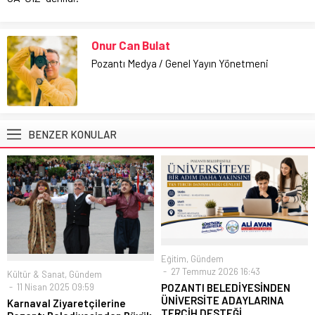
Onur Can Bulat
Pozantı Medya / Genel Yayın Yönetmeni
BENZER KONULAR
Eğitim
,
Gündem
27 Temmuz 2026 16:43
Kültür & Sanat
,
Gündem
POZANTI BELEDİYESİNDEN
11 Nisan 2025 09:59
ÜNİVERSİTE ADAYLARINA
Karnaval Ziyaretçilerine
TERCİH DESTEĞİ