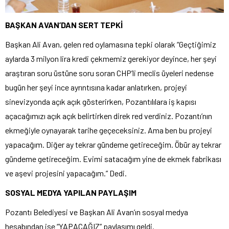
BAŞKAN AVAN’DAN SERT TEPKİ
Başkan Ali Avan, gelen red oylamasına tepki olarak “Geçtiğimiz
aylarda 3 milyon lira kredi çekmemiz gerekiyor deyince, her şeyi
araştıran soru üstüne soru soran CHP’li meclis üyeleri nedense
bugün her şeyi ince ayrıntısına kadar anlatırken, projeyi
sinevizyonda açık açık gösterirken, Pozantılılara iş kapısı
açacağımızı açık açık belirtirken direk red verdiniz. Pozantı’nın
ekmeğiyle oynayarak tarihe geçeceksiniz. Ama ben bu projeyi
yapacağım. Diğer ay tekrar gündeme getireceğim. Öbür ay tekrar
gündeme getireceğim. Evimi satacağım yine de ekmek fabrikası
ve aşevi projesini yapacağım.” Dedi.
SOSYAL MEDYA YAPILAN PAYLAŞIM
Pozantı Belediyesi ve Başkan Ali Avan’ın sosyal medya
hesabından ise “YAPACAĞIZ” paylaşımı geldi.