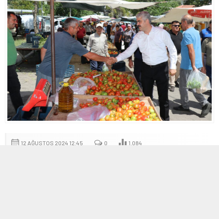
12 AĞUSTOS 2024 12:45
0
1.084
A
A
ABONE OL
+
-
Pozantı Belediye Başkanı Ali Avan, Cuma Pazarını ziyaret ederek
esnaf ve vatandaşlarla buluştu.