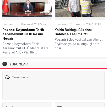
Gündem
10 Kasım 2023 05:23
Gündem
28 Temmuz 2023 03:01
Pozantı Kaymakamı Fatih
Yolda Bulduğu Cüzdanı
Karamahmut’un 10 Kasım
Sahibine Teslim Etti
Mesajı
Pozantı Belediyesi çalışanı Ahmet
Pozantı Kaymakamı Fatih
Eryılmaz, yolda bulduğu içi para
Karamahmut Ulu Önder Mustafa
dolu...
Kemal ATATÜRK'ün 85....
YORUMLAR