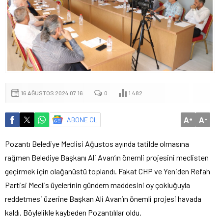
16 AĞUSTOS 2024 07:16
0
1.482
A
A
ABONE OL
+
-
Pozantı Belediye Meclisi Ağustos ayında tatilde olmasına
rağmen Belediye Başkanı Ali Avan’ın önemli projesini meclisten
geçirmek için olağanüstü toplandı. Fakat CHP ve Yeniden Refah
Partisi Meclis üyelerinin gündem maddesini oy çokluğuyla
reddetmesi üzerine Başkan Ali Avan’ın önemli projesi havada
kaldı. Böylelikle kaybeden Pozantılılar oldu.