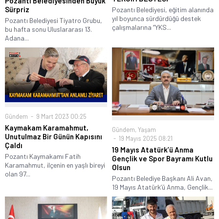
Pozantı Belediyesinden Büyük
Sürpriz
Pozantı Belediyesi, eğitim alanında
yıl boyunca sürdürdüğü destek
Pozantı Belediyesi Tiyatro Grubu,
çalışmalarına “YKS...
bu hafta sonu Uluslararası 13.
Adana...
Gündem
9 Mart 2023 00:25
Kaymakam Karamahmut,
Gündem
,
Yaşam
Unutulmaz Bir Günün Kapısını
19 Mayıs 2025 08:21
Çaldı
19 Mayıs Atatürk’ü Anma
Pozantı Kaymakamı Fatih
Gençlik ve Spor Bayramı Kutlu
Karamahmut, ilçenin en yaşlı bireyi
Olsun
olan 97...
Pozantı Belediye Başkanı Ali Avan,
19 Mayıs Atatürk’ü Anma, Gençlik...