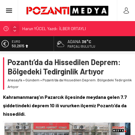
Harun YÜCEL Yazdı: İLBER ORTAYLI
“KILAVUZ HATİCE’NİN MEZARI NEREDE?!!!”
Adana’nın Gizli Cenneti Pozantı Akçatekir Yaylası
ADANA
36°C
EURO
50,2615
PARÇALI BULUTLU
Yılmaz Soğutma’dan Buzdolabı Uyarısı
ALTIN
Gaziantep, Mersin ve Adana’da Web Tasarımın Öncüsü GZR
Pozantı’da da Hissedilen Deprem:
5.910,66
Ajans
Bölgedeki Tedirginlik Artıyor
BİST
11.456,34
Anasayfa
»
Gündem
»
Pozantı’da da Hissedilen Deprem: Bölgedeki Tedirginlik
Artıyor
DOLAR
42,6961
Kahramanmaraş’ın Pazarcık ilçesinde meydana gelen 7.7
şiddetindeki deprem 10 ili vururken ilçemiz Pozantı’da da
hissedildi.