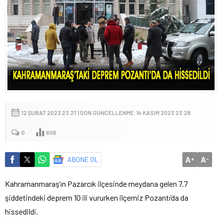
12 ŞUBAT 2023 23:27 | SON GÜNCELLENME: 14 KASIM 2023 23:28
0
606
A
A
ABONE OL
+
-
Kahramanmaraş’ın Pazarcık ilçesinde meydana gelen 7.7
şiddetindeki deprem 10 ili vururken ilçemiz Pozantı’da da
hissedildi.