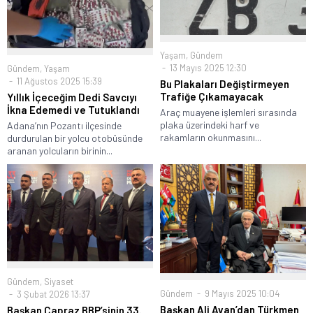
Yaşam
,
Gündem
13 Mayıs 2025 12:30
Gündem
,
Yaşam
11 Ağustos 2025 15:39
Bu Plakaları Değiştirmeyen
Trafiğe Çıkamayacak
Yıllık İçeceğim Dedi Savcıyı
İkna Edemedi ve Tutuklandı
Araç muayene işlemleri sırasında
plaka üzerindeki harf ve
Adana’nın Pozantı ilçesinde
rakamların okunmasını...
durdurulan bir yolcu otobüsünde
aranan yolcuların birinin...
Gündem
,
Siyaset
Gündem
9 Mayıs 2025 10:04
3 Şubat 2026 13:37
Başkan Ali Avan’dan Türkmen
Başkan Çapraz BBP’sinin 33.