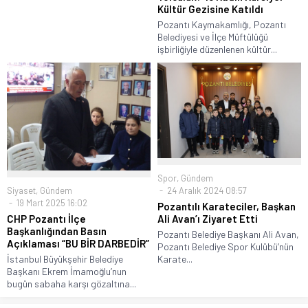
Kültür Gezisine Katıldı
Pozantı Kaymakamlığı, Pozantı
Belediyesi ve İlçe Müftülüğü
işbirliğiyle düzenlenen kültür...
Spor
,
Gündem
Siyaset
,
Gündem
24 Aralık 2024 08:57
19 Mart 2025 16:02
Pozantılı Karateciler, Başkan
CHP Pozantı İlçe
Ali Avan’ı Ziyaret Etti
Başkanlığından Basın
Pozantı Belediye Başkanı Ali Avan,
Açıklaması “BU BİR DARBEDİR”
Pozantı Belediye Spor Kulübü’nün
İstanbul Büyükşehir Belediye
Karate...
Başkanı Ekrem İmamoğlu’nun
bugün sabaha karşı gözaltına...