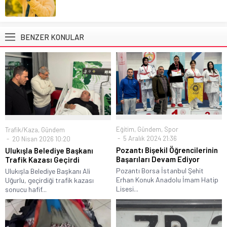
BENZER KONULAR
Eğitim
,
Gündem
,
Spor
Trafik/Kaza
,
Gündem
5 Aralık 2024 21:36
20 Nisan 2026 10:20
Pozantı Bişekil Öğrencilerinin
Ulukışla Belediye Başkanı
Başarıları Devam Ediyor
Trafik Kazası Geçirdi
Pozantı Borsa İstanbul Şehit
Ulukışla Belediye Başkanı Ali
Erhan Konuk Anadolu İmam Hatip
Uğurlu, geçirdiği trafik kazası
Lisesi...
sonucu hafif...