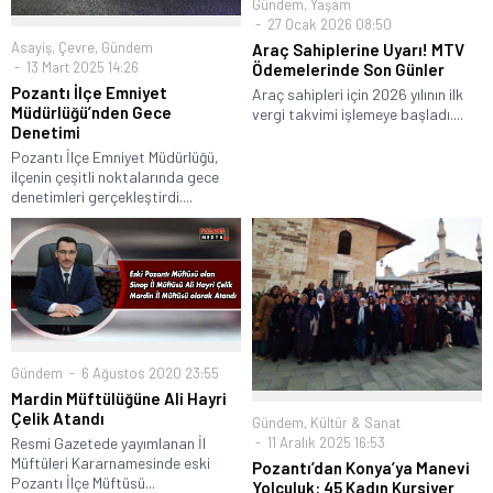
Gündem
,
Yaşam
27 Ocak 2026 08:50
Asayiş
,
Çevre
,
Gündem
Araç Sahiplerine Uyarı! MTV
13 Mart 2025 14:26
Ödemelerinde Son Günler
Pozantı İlçe Emniyet
Araç sahipleri için 2026 yılının ilk
Müdürlüğü’nden Gece
vergi takvimi işlemeye başladı....
Denetimi
Pozantı İlçe Emniyet Müdürlüğü,
ilçenin çeşitli noktalarında gece
denetimleri gerçekleştirdi....
Gündem
6 Ağustos 2020 23:55
Mardin Müftülüğüne Ali Hayri
Çelik Atandı
Gündem
,
Kültür & Sanat
Resmi Gazetede yayımlanan İl
11 Aralık 2025 16:53
Müftüleri Kararnamesinde eski
Pozantı’dan Konya’ya Manevi
Pozantı İlçe Müftüsü...
Yolculuk: 45 Kadın Kursiyer