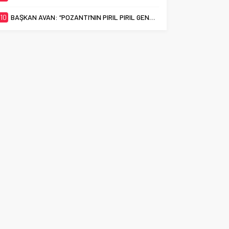
10
BAŞKAN AVAN: “POZANTI’NIN PIRIL PIRIL GENÇLERİ EN İYİ ÜNİVERSİTELERİ HAK EDİYOR”