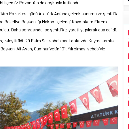
i ilçemiz Pozantı’da da coşkuyla kutlandı.
 Ekim Pazartesi günü Atatürk Anıtına çelenk sunumu ve şehitlik
i ve Belediye Başkanlığı Makamı çelengi Kaymakam Ekrem
ldu. Daha sonrasında ise şehitlik ziyareti yapılarak dua edildi.
erçekleştirildi. 29 Ekim Salı sabah saat dokuzda Kaymakamlık
anı Ali Avan, Cumhuriyetin 101. Yılı olması sebebiyle