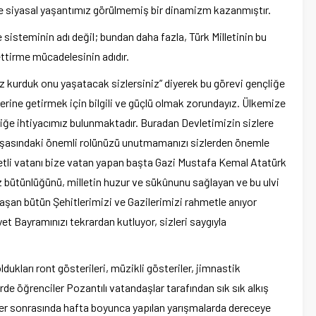
e siyasal yaşantımız görülmemiş bir dinamizm kazanmıştır.
 sisteminin adı değil; bundan daha fazla, Türk Milletinin bu
ttirme mücadelesinin adıdır.
z kurduk onu yaşatacak sizlersiniz” diyerek bu görevi gençliğe
ine getirmek için bilgili ve güçlü olmak zorundayız. Ülkemize
çliğe ihtiyacımız bulunmaktadır. Buradan Devletimizin sizlere
inşasındaki önemli rolünüzü unutmamanızı sizlerden önemle
etli vatanı bize vatan yapan başta Gazi Mustafa Kemal Atatürk
 bütünlüğünü, milletin huzur ve sükûnunu sağlayan ve bu ulvi
aşan bütün Şehitlerimizi ve Gazilerimizi rahmetle anıyor
t Bayramınızı tekrardan kutluyor, sizleri saygıyla
ukları ront gösterileri, müzikli gösteriler, jimnastik
rde öğrenciler Pozantılı vatandaşlar tarafından sık sık alkış
rler sonrasında hafta boyunca yapılan yarışmalarda dereceye