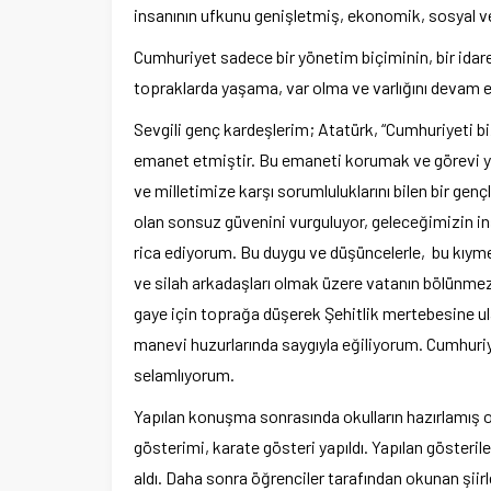
insanının ufkunu genişletmiş, ekonomik, sosyal v
Cumhuriyet sadece bir yönetim biçiminin, bir idare
topraklarda yaşama, var olma ve varlığını devam e
Sevgili genç kardeşlerim; Atatürk, “Cumhuriyeti bi
emanet etmiştir. Bu emaneti korumak ve görevi yer
ve milletimize karşı sorumluluklarını bilen bir gen
olan sonsuz güvenini vurguluyor, geleceğimizin 
rica ediyorum. Bu duygu ve düşüncelerle, bu kıym
ve silah arkadaşları olmak üzere vatanın bölünmez
gaye için toprağa düşerek Şehitlik mertebesine ul
manevi huzurlarında saygıyla eğiliyorum. Cumhuriye
selamlıyorum.
Yapılan konuşma sonrasında okulların hazırlamış old
gösterimi, karate gösteri yapıldı. Yapılan gösterile
aldı. Daha sonra öğrenciler tarafından okunan şii