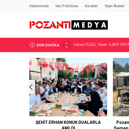
Hakkımızda
Veri Politikası
Kurallar
Yayın İlkeleri
SON DAKİKA
“KILAVUZ HATİCE’NİN MEZARI NE
Adana’nın Gizli Cenneti Pozantı 
Yılmaz Soğutma’dan Buzdolabı U
Gaziantep, Mersin ve Adana’da
Harun YÜCEL Yazdı: İLBER ORTA
UALARLA
Pozantı Otoyolu Tekir Rampasında
Pozan
Saman Yüklü Tır Alevlere Teslim Oldu
Müdür 