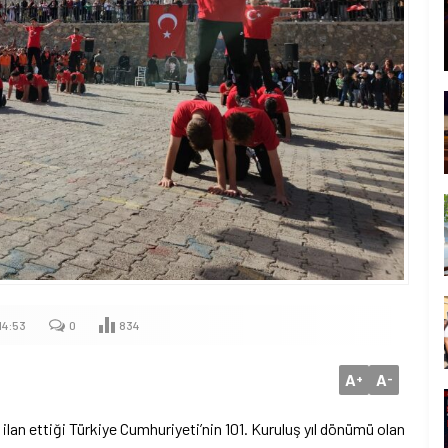
14:53
0
834
A
A
+
-
lan ettiği Türkiye Cumhuriyeti’nin 101. Kuruluş yıl dönümü olan