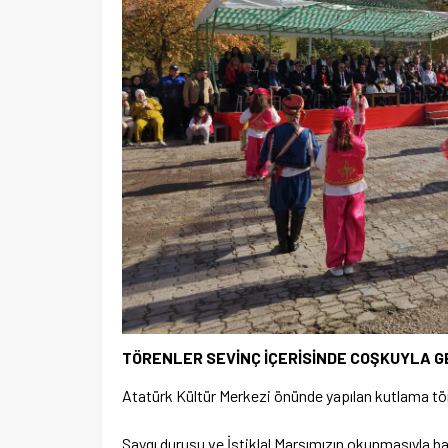
TÖRENLER SEVİNÇ İÇERİSİNDE COŞKUYLA 
Atatürk Kültür Merkezi önünde yapılan kutlama töre
Saygı duruşu ve İstiklal Marşımızın okunmasıyla