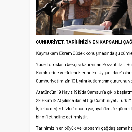
CUMHURİYET, TARİHİMİZİN EN KAPSAMLI Ç
Kaymakam Ekrem Güdek konuşmasında şu cümlele
Yüce Torosların bekçisi kahraman Pozantılılar; Bu
Karakterine ve Geleneklerine En Uygun İdare” olara
Cumhuriyetimizin 101. yılını kutlamanın gururunu v
Atatürk’ün 19 Mayıs 1919’da Samsun’a çıkıp başlat
29 Ekim 1923 yılında ilan ettiği Cumhuriyet, Türk M
İşte bu değer bizleri onurlu yaşayabilen, özgürce d
bir millet haline getirmiştir.
Tarihimizin en büyük ve kapsamlı çağdaşlaşma hamle