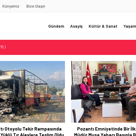
Künyemiz
Bize Ulaşın
Gündem
Asayiş
Kültür & Sanat
Yaşam
REDE?!!!”
Akçatekir Yaylası
yarısı
 Web Tasarımın Öncüsü GZR Ajans
YLI
tı Emniyetinde Bir İlk: Yeni
“Çorbacı Deresi” Parkı Hi
Musa Yabacı Basınla Buluştu
Sunuldu