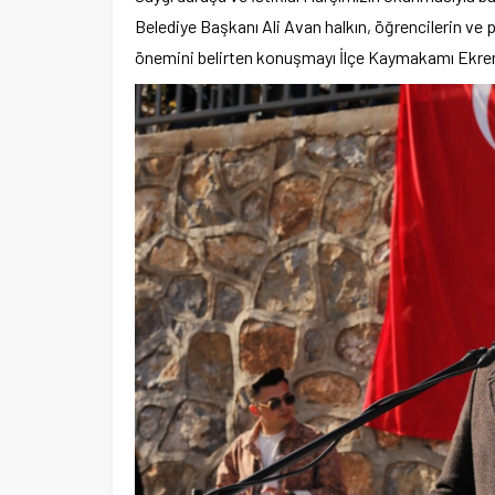
Belediye Başkanı Ali Avan halkın, öğrencilerin ve
önemini belirten konuşmayı İlçe Kaymakamı Ekre