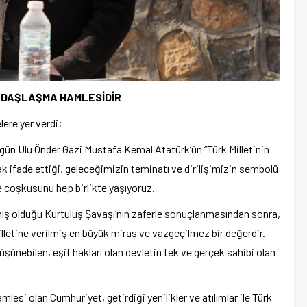
AĞDAŞLAŞMA HAMLESİDİR
re yer verdi;
gün Ulu Önder Gazi Mustafa Kemal Atatürk’ün “Türk Milletinin
k ifade ettiği, geleceğimizin teminatı ve dirilişimizin sembolü
e coşkusunu hep birlikte yaşıyoruz.
mış olduğu Kurtuluş Şavaşı’nın zaferle sonuçlanmasından sonra,
illetine verilmiş en büyük miras ve vazgeçilmez bir değerdir.
üşünebilen, eşit hakları olan devletin tek ve gerçek sahibi olan
si olan Cumhuriyet, getirdiği yenilikler ve atılımlar ile Türk