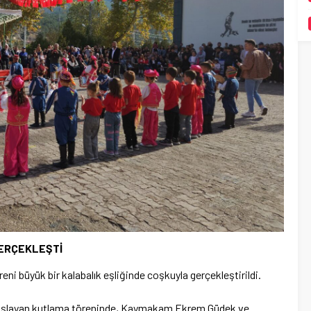
GERÇEKLEŞTİ
ni büyük bir kalabalık eşliğinde coşkuyla gerçekleştirildi.
 başlayan kutlama töreninde, Kaymakam Ekrem Güdek ve