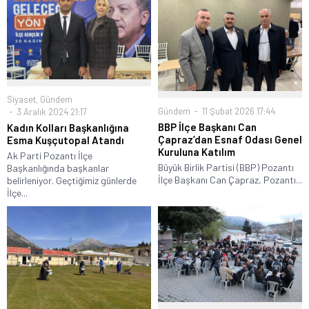
Siyaset
,
Gündem
Gündem
11 Şubat 2026 17:44
3 Aralık 2024 21:17
BBP İlçe Başkanı Can
Kadın Kolları Başkanlığına
Çapraz’dan Esnaf Odası Genel
Esma Kuşçutopal Atandı
Kuruluna Katılım
Ak Parti Pozantı İlçe
Büyük Birlik Partisi (BBP) Pozantı
Başkanlığında başkanlar
İlçe Başkanı Can Çapraz, Pozantı...
belirleniyor. Geçtiğimiz günlerde
İlçe...