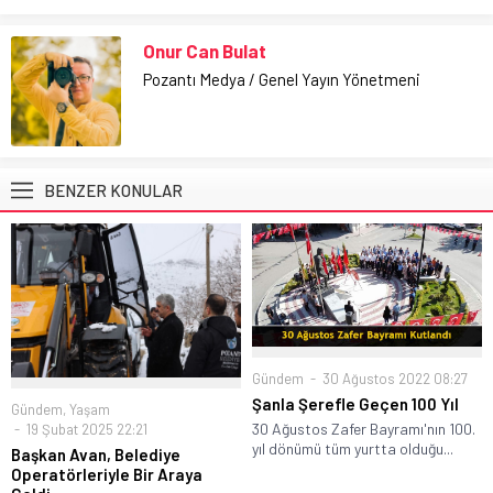
Onur Can Bulat
Pozantı Medya / Genel Yayın Yönetmeni
BENZER KONULAR
Gündem
30 Ağustos 2022 08:27
Şanla Şerefle Geçen 100 Yıl
Gündem
,
Yaşam
30 Ağustos Zafer Bayramı'nın 100.
19 Şubat 2025 22:21
yıl dönümü tüm yurtta olduğu...
Başkan Avan, Belediye
Operatörleriyle Bir Araya