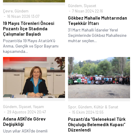
Gündem
,
Siyaset
Çevre
,
Gündem
7 Nisan 2024 22:16
16 Nisan 2026 13:07
Gökbez Mahalle Muhtarından
19 Mayıs Törenleri Öncesi
Teşekkür İftarı
Pozantı İlçe Stadında
31 Mart Mahalli İdareler Yerel
Çalışmalar Başladı
Seçimlerinde Gökbez Mahallesine
Pozantı’da 19 Mayıs Atatürk’ü
muhtar seçilen...
Anma, Gençlik ve Spor Bayramı
kapsamında...
Gündem
,
Siyaset
,
Yaşam
Spor
,
Gündem
,
Kültür & Sanat
29 Ağustos 2024 20:47
15 Ekim 2024 12:55
Adana ASKİ’de Görev
Pozantı’da “Geleneksel Türk
Değişikliği
Okçuluğu Belemedik Kupası”
Düzenlendi
Uzun yıllar ASKİ’de önemli