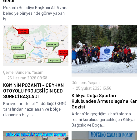
Geldi
Pozantı Belediye Başkanı Ali Avan,
belediye bünyesinde görev yapan
iş...
Çevre
,
Gündem
,
Yaşam
26 Haziran 2026 09:38
Gündem
,
Yaşam
KGM’NİN POZANTI – CEYHAN
25 Şubat 2025 15:56
OTOYOLU PROJESİ İÇİN ÇED
Kilikya Doğa Sporları
SÜRECİ BAŞLADI
Kulübünden Armutoluğu’na Kar
Karayolları Genel Müdürlüğü (KGM)
Gezisi
tarafından hazırlanan ve bölge
Adana’da geçtiğimiz haftalarda
ulaşımına büyük...
resmi kurulusu gerçekleşen Kilikya
Dağcılık ve Doğa...