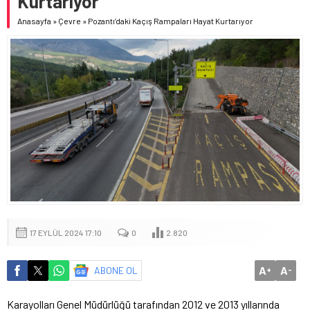
Kurtarıyor
Anasayfa
»
Çevre
»
Pozantı’daki Kaçış Rampaları Hayat Kurtarıyor
17 EYLÜL 2024 17:10
0
2.820
A
A
ABONE OL
+
-
Karayolları Genel Müdürlüğü tarafından 2012 ve 2013 yıllarında