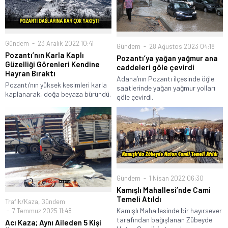
Gündem
23 Aralık 2022 10:41
Gündem
28 Ağustos 2023 04:18
Pozantı’nın Karla Kaplı
Pozantı’ya yağan yağmur ana
Güzelliği Görenleri Kendine
caddeleri göle çevirdi
Hayran Bıraktı
Adana’nın Pozantı ilçesinde öğle
Pozantı’nın yüksek kesimleri karla
saatlerinde yağan yağmur yolları
kaplanarak, doğa beyaza büründü.
göle çevirdi.
Gündem
1 Nisan 2022 06:30
Kamışlı Mahallesi’nde Cami
Temeli Atıldı
Trafik/Kaza
,
Gündem
Kamışlı Mahallesinde bir hayırsever
7 Temmuz 2025 11:48
tarafından bağışlanan Zübeyde
Acı Kaza; Aynı Aileden 5 Kişi