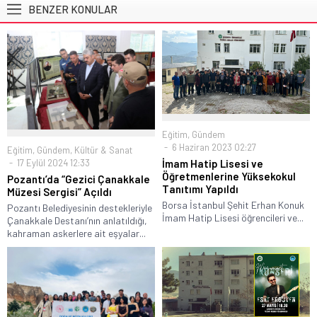
BENZER KONULAR
Eğitim
,
Gündem
6 Haziran 2023 02:27
Eğitim
,
Gündem
,
Kültür & Sanat
17 Eylül 2024 12:33
İmam Hatip Lisesi ve
Öğretmenlerine Yüksekokul
Pozantı’da “Gezici Çanakkale
Tanıtımı Yapıldı
Müzesi Sergisi” Açıldı
Borsa İstanbul Şehit Erhan Konuk
Pozantı Belediyesinin destekleriyle
İmam Hatip Lisesi öğrencileri ve...
Çanakkale Destanı’nın anlatıldığı,
kahraman askerlere ait eşyalar...