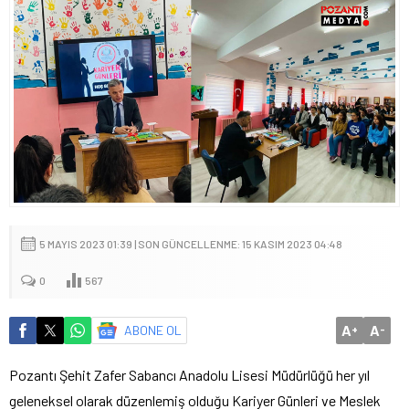
5 MAYIS 2023 01:39 | SON GÜNCELLENME: 15 KASIM 2023 04:48
0
567
A
A
ABONE OL
+
-
Pozantı Şehit Zafer Sabancı Anadolu Lisesi Müdürlüğü her yıl
geleneksel olarak düzenlemiş olduğu Kariyer Günleri ve Meslek