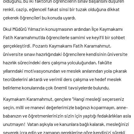
olduğunu, bu iki faktörün öğrencilerin sınav başarısını düşüren
renkli, cazip, eğlenceli fakat sinsi bir tuzak olduğuna dikkat
çekerek öğrencileri bu konuda uyardı.
Okul Müdürü Yılmaz’ın konuşmasının ardından İlçe Kaymakamı
Fatih Karamahmut’da öğrencilerle samimi ve keyifli bir sohbet
gerçekleştirdi. Pozantı Kaymakamı Fatih Karamahmut,
üniversite sınavı hazırlığındaki öğrencilere kendisinin üniversite
hazırlık sürecindeki ders çalışma yolculuğundan, fakülte
yıllarındaki motivasyonundan ve meslek anılarından yola çıkarak
tecrübelerini aktardı ve verimli ders çalışma ve hedef meslek
belirleme konularında çok önemli tavsiyelerde bulundu.
Kaymakam Karamahmut, gençlere “Hangi mesleği seçerseniz
seçin, milli ve manevi değerlerimizle bağınızı koparmayın, anne-
babanızın ve öğretmenlerinizin sizin için yaptığı fedakârlıkları asla
unutmayın! Vatan aşkıyla ve kanunlara bağlı kalarak, mesleğinizi
severek icra edin ve zamanın gereklerine göre kendinizi sürekli