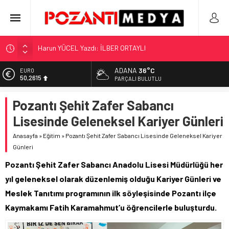
“KILAVUZ HATİCE’NİN MEZARI NEREDE?!!!”
Adana’nın Gizli Cenneti Pozantı Akçatekir Yaylası
ADANA
36°C
EURO
50,2615
Yılmaz Soğutma’dan Buzdolabı Uyarısı
PARÇALI BULUTLU
Gaziantep, Mersin ve Adana’da Web Tasarımın Öncüsü GZR
ALTIN
Pozantı Şehit Zafer Sabancı
5.910,66
Ajans
Lisesinde Geleneksel Kariyer Günleri
Harun YÜCEL Yazdı: İLBER ORTAYLI
BİST
11.456,34
Anasayfa
»
Eğitim
»
Pozantı Şehit Zafer Sabancı Lisesinde Geleneksel Kariyer
Günleri
DOLAR
42,6961
Pozantı Şehit Zafer Sabancı Anadolu Lisesi Müdürlüğü her
yıl geleneksel olarak düzenlemiş olduğu Kariyer Günleri ve
Meslek Tanıtımı programının ilk söyleşisinde Pozantı ilçe
Kaymakamı Fatih Karamahmut’u öğrencilerle buluşturdu.