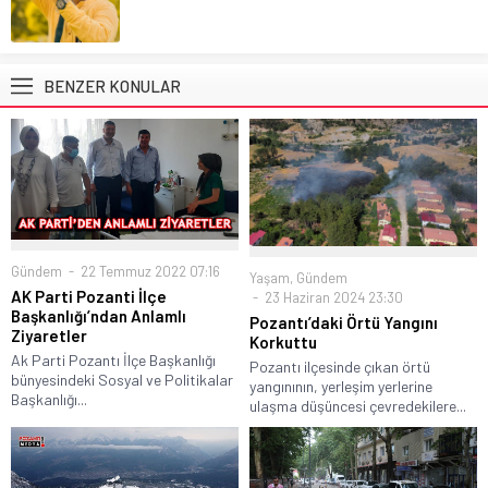
BENZER KONULAR
Gündem
22 Temmuz 2022 07:16
Yaşam
,
Gündem
AK Parti Pozanti İlçe
23 Haziran 2024 23:30
Başkanlığı’ndan Anlamlı
Pozantı’daki Örtü Yangını
Ziyaretler
Korkuttu
Ak Parti Pozantı İlçe Başkanlığı
Pozantı ilçesinde çıkan örtü
bünyesindeki Sosyal ve Politikalar
yangınının, yerleşim yerlerine
Başkanlığı...
ulaşma düşüncesi çevredekilere...