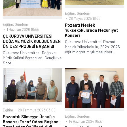
Eğitim
,
Gündem
26 Mayıs 2025 16:33
Eğitim
,
Gündem
Pozantı Meslek
1 Haziran 2026 16:55
Yüksekokulu’nda Mezuniyet
Konseri
ÇUKUROVA ÜNİVERSİTESİ
DOĞA VE MÜZİK KULÜBÜNDEN
Çukurova Üniversitesi Pozantı
ÜNİDES PROJESİ BAŞARISI
Meslek Yüksekokulu, 2024-2025
eğitim öğretim yılı mezuniyet...
Çukurova Üniversitesi Doğa ve
Müzik Kulübü öğrencileri, Gençlik ve
Spor...
Eğitim
28 Temmuz 2023 03:06
Eğitim
,
Gündem
Pozantılı Sümeyye Ünsal’ın
14 Haziran 2024 16:37
Başarısı Esnaf Odası Başkanı
Tarafından Ödüllendirildi