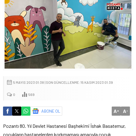
5 MAYIS 2023 01:38 | SON GÜNCELLENME: 15 KASIM 2023 01:39
0
569
A
A
ABONE OL
+
-
Pozantı 80. Yıl Devlet Hastanesi Başhekimi İshak Basatemur,
çocukların hastanelerden korkmaması amacıyla çocuk