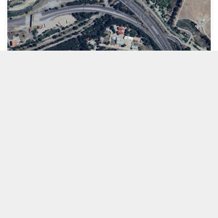
30 NISAN 2025 12:17
0
1.404
A
A
ABONE OL
+
-
Pozantı’nın altyapısını güçlendirmek ve çevreyi korumak amacıyla
önemli bir yatırım hayata geçiriliyor.
İLBANK tarafından yürütülen ve Dünya Bankası tarafından
finanse edilen Türkiye Deprem Sonrası İyileştirme ve Yeniden
İmar Projesi (TERRP) kapsamında desteklenen Pozantı Atıksu
Arıtma Tesisi Projesi ile Pozantı ilçe merkezi ve çevre
mahallelerden kaynaklanan atık sular, yürürlükteki mevzuat ve