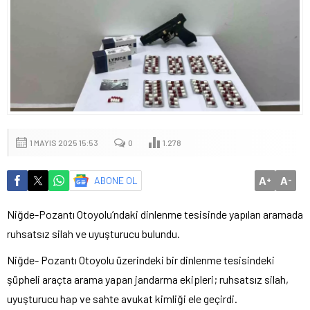
1 MAYIS 2025 15:53
0
1.278
A
A
ABONE OL
+
-
Niğde-Pozantı Otoyolu’ndaki dinlenme tesisinde yapılan aramada
ruhsatsız silah ve uyuşturucu bulundu.
Niğde- Pozantı Otoyolu üzerindeki bir dinlenme tesisindeki
şüpheli araçta arama yapan jandarma ekipleri; ruhsatsız silah,
uyuşturucu hap ve sahte avukat kimliği ele geçirdi.