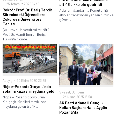
25 Temmuz 2025 14:46
ait 46 sikke ele geçirildi
Rektör Prof. Dr. Beriş Tercih
Adana İl Jandarma Komutanlığı
Sürecindeki Öğrencilere
ekipleri tarafından yapılan huzur ve
Çukurova Üniversitesini
güven...
Tanıttı
Çukurova Üniversitesi rektörü
Prof. Dr. Hamit Emrah Beriş,
Türkiye’nin önde...
Asayiş
20 Ekim 2020 23:29
Niğde-Pozantı Otoyolu’nda
solama kazası meydana geldi
Siyaset
,
Gündem
Niğde – Pozantı otoyolunun
24 Nisan 2025 18:58
Kırkgeçit tünelleri mevkiinde
AK Parti Adana İl Gençlik
meydana gelen trafik...
Kolları Başkanı Halis Aygün
Pozantı’da