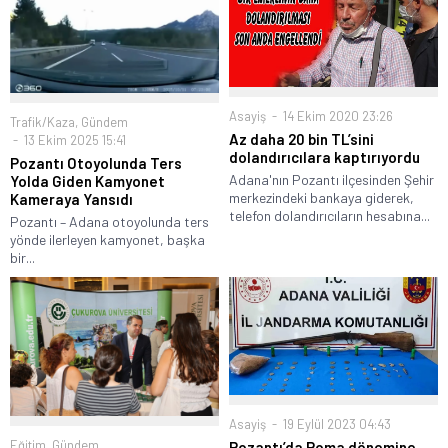
Asayiş
14 Ekim 2020 23:26
Trafik/Kaza
,
Gündem
Az daha 20 bin TL’sini
13 Ekim 2025 15:41
dolandırıcılara kaptırıyordu
Pozantı Otoyolunda Ters
Adana'nın Pozantı ilçesinden Şehir
Yolda Giden Kamyonet
merkezindeki bankaya giderek,
Kameraya Yansıdı
telefon dolandırıcıların hesabına...
Pozantı – Adana otoyolunda ters
yönde ilerleyen kamyonet, başka
bir...
Asayiş
19 Eylül 2023 04:43
Eğitim
,
Gündem
Pozantı’da Roma dönemine