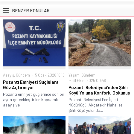
BENZER KONULAR
Asayiş
,
Gündem
5 Ocak 2026 16:15
Yaşam
,
Gündem
31 Ekim 2025 00:46
Pozantı Emniyeti Suçlulara
Göz Açtırmıyor
Pozantı Belediyesi’nden Şıhlı
Köyü Yoluna Konforlu Dokunuş
Pozantı emniyet güçlerince son bir
ayda gerçekleştirilen kapsamlı
Pozantı Belediyesi Fen İşleri
asayiş ve...
Müdürlüğü, Akçatekir Mahallesi
Şıhlı Köyü yolunda...