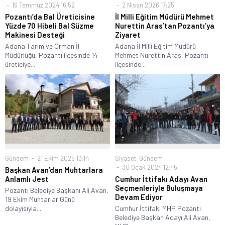
2 Nisan 2026 17:25
16 Temmuz 2024 16:52
İl Milli Eğitim Müdürü Mehmet
Pozantı’da Bal Üreticisine
Nurettin Aras’tan Pozantı’ya
Yüzde 70 Hibeli Bal Süzme
Ziyaret
Makinesi Desteği
Adana İl Millî Eğitim Müdürü
Adana Tarım ve Orman İl
Mehmet Nurettin Aras, Pozantı
Müdürlüğü, Pozantı ilçesinde 14
ilçesinde...
üreticiye...
Gündem
21 Ekim 2025 13:14
Siyaset
,
Gündem
30 Ocak 2024 12:45
Başkan Avan’dan Muhtarlara
Anlamlı Jest
Cumhur İttifakı Adayı Avan
Seçmenleriyle Buluşmaya
Pozantı Belediye Başkanı Ali Avan,
Devam Ediyor
19 Ekim Muhtarlar Günü
dolayısıyla...
Cumhur İttifakı MHP Pozantı
Belediye Başkan Adayı Ali Avan,