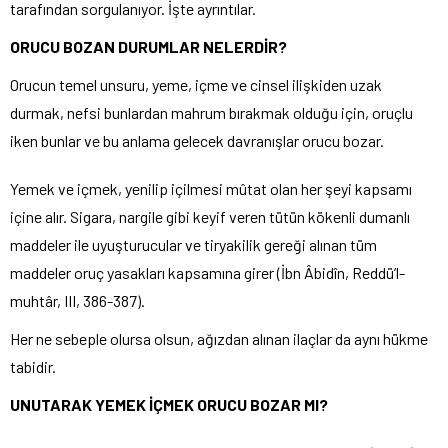
tarafından sorgulanıyor. İşte ayrıntılar.
ORUCU BOZAN DURUMLAR NELERDİR?
Orucun temel unsuru, yeme, içme ve cinsel ilişkiden uzak
durmak, nefsi bunlardan mahrum bırakmak olduğu için, oruçlu
iken bunlar ve bu anlama gelecek davranışlar orucu bozar.
Yemek ve içmek, yenilip içilmesi mûtat olan her şeyi kapsamı
içine alır. Sigara, nargile gibi keyif veren tütün kökenli dumanlı
maddeler ile uyuşturucular ve tiryakilik gereği alınan tüm
maddeler oruç yasakları kapsamına girer (İbn Âbidîn, Reddü’l-
muhtâr, III, 386-387).
Her ne sebeple olursa olsun, ağızdan alınan ilaçlar da aynı hükme
tabidir.
UNUTARAK YEMEK İÇMEK ORUCU BOZAR MI?