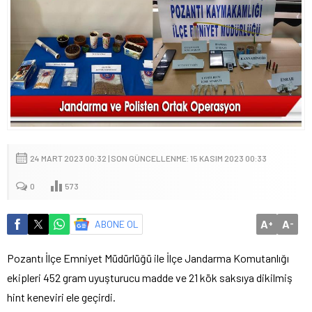
24 MART 2023 00:32 | SON GÜNCELLENME: 15 KASIM 2023 00:33
0
573
A
A
ABONE OL
+
-
Pozantı İlçe Emniyet Müdürlüğü ile İlçe Jandarma Komutanlığı
ekipleri 452 gram uyuşturucu madde ve 21 kök saksıya dikilmiş
hint keneviri ele geçirdi.