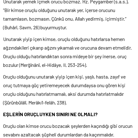
Unutarak yemek içmek orucu bozmaz. Hz. Peygamber (s.a.s.),
“Bir kimse oruçlu olduğunu unutarak yer, içerse orucunu
tamamlasın, bozmasın. Çünkü onu, Allah yedirmiş, içirmiştir.”
(Buhârî, Savm, 26) buyurmuştur.
Unutarak yiyip içen kimse, oruçlu olduğunu hatırlarsa hemen
ağzındakileri çıkarıp ağzını yıkamalı ve orucuna devam etmelidir.
Oruçlu olduğu hatırlandıktan sonra mideye bir şey inerse, oruç
bozulur (Merğînânî, el-Hidâye, II, 253-254).
Oruçlu olduğunu unutarak yiyip içen kişi, yaşlı, hasta, zayıf ve
oruç tutmaya güç yetiremeyecek durumdaysa onu gören kişi
oruçlu olduğunu hatırlatmamalı, aksi durumda hatırlatmalıdır
(Şürünbülâlî, Merâkı’l-felâh, 238).
EŞLERİN ORUÇLUYKEN SINIRI NE OLMALI?
Oruçlu olan kimse orucu bozacak şeylerden kaçındığı gibi orucun
sevabını azaltacak şüpheli durumlardan da kaçınmalıdır.