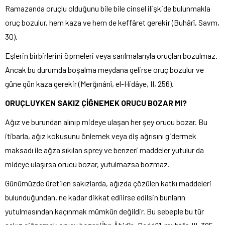
Ramazanda oruçlu olduğunu bile bile cinsel ilişkide bulunmakla
oruç bozulur, hem kaza ve hem de keffâret gerekir (Buhârî, Savm,
30).
Eşlerin birbirlerini öpmeleri veya sarılmalarıyla oruçları bozulmaz.
Ancak bu durumda boşalma meydana gelirse oruç bozulur ve
güne gün kaza gerekir (Merğınânî, el-Hidâye, II, 256).
ORUÇLUYKEN SAKIZ ÇİĞNEMEK ORUCU BOZAR MI?
Ağız ve burundan alınıp mideye ulaşan her şey orucu bozar. Bu
itibarla, ağız kokusunu önlemek veya diş ağrısını gidermek
maksadı ile ağza sıkılan sprey ve benzeri maddeler yutulur da
mideye ulaşırsa orucu bozar, yutulmazsa bozmaz.
Günümüzde üretilen sakızlarda, ağızda çözülen katkı maddeleri
bulunduğundan, ne kadar dikkat edilirse edilsin bunların
yutulmasından kaçınmak mümkün değildir. Bu sebeple bu tür