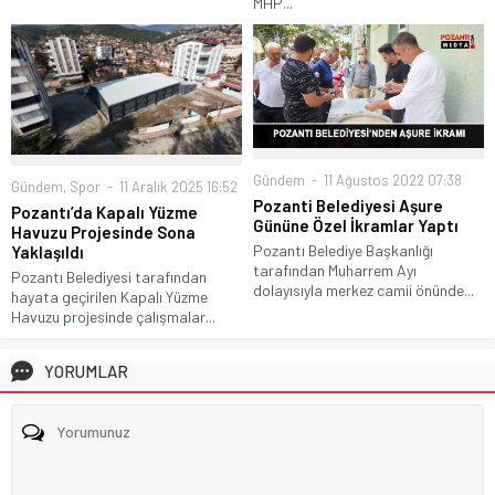
MHP...
Gündem
11 Ağustos 2022 07:38
Gündem
,
Spor
11 Aralık 2025 16:52
Pozanti Belediyesi Aşure
Pozantı’da Kapalı Yüzme
Gününe Özel İkramlar Yaptı
Havuzu Projesinde Sona
Pozantı Belediye Başkanlığı
Yaklaşıldı
tarafından Muharrem Ayı
Pozantı Belediyesi tarafından
dolayısıyla merkez camii önünde...
hayata geçirilen Kapalı Yüzme
Havuzu projesinde çalışmalar...
YORUMLAR