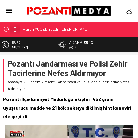
Harun YÜCEL Yazdı: İLBER ORTAYLI
“KILAVUZ HATİCE’NİN MEZARI NEREDE?!!!”
Adana’nın Gizli Cenneti Pozantı Akçatekir Yaylası
ADANA
35°C
EURO
50,2615
AÇIK
Yılmaz Soğutma’dan Buzdolabı Uyarısı
Gaziantep, Mersin ve Adana’da Web Tasarımın Öncüsü GZR
ALTIN
Pozantı Jandarması ve Polisi Zehir
5.910,66
Ajans
Tacirlerine Nefes Aldırmıyor
BİST
11.456,34
Anasayfa
»
Gündem
»
Pozantı Jandarması ve Polisi Zehir Tacirlerine Nefes
Aldırmıyor
DOLAR
42,6961
Pozantı İlçe Emniyet Müdürlüğü ekipleri 452 gram
uyuşturucu madde ve 21 kök saksıya dikilmiş hint keneviri
ele geçirdi.