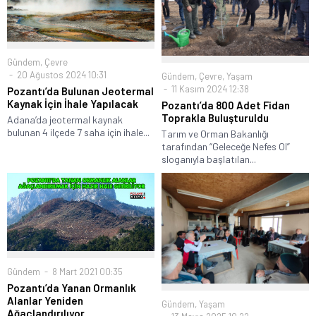
Gündem
,
Çevre
20 Ağustos 2024 10:31
Gündem
,
Çevre
,
Yaşam
11 Kasım 2024 12:38
Pozantı’da Bulunan Jeotermal
Kaynak İçin İhale Yapılacak
Pozantı’da 800 Adet Fidan
Toprakla Buluşturuldu
Adana’da jeotermal kaynak
bulunan 4 ilçede 7 saha için ihale...
Tarım ve Orman Bakanlığı
tarafından “Geleceğe Nefes Ol”
sloganıyla başlatılan...
Gündem
8 Mart 2021 00:35
Pozantı’da Yanan Ormanlık
Alanlar Yeniden
Gündem
,
Yaşam
Ağaçlandırılıyor