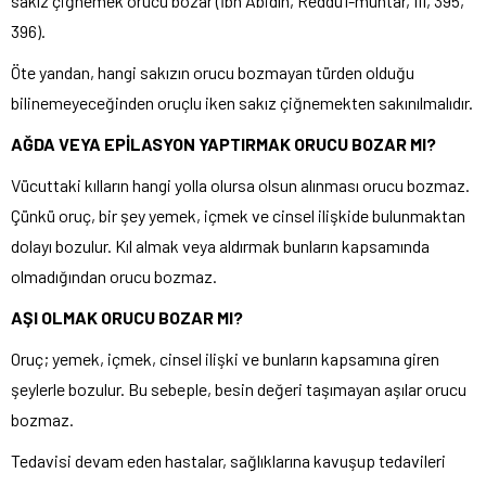
sakız çiğnemek orucu bozar (İbn Âbidîn, Reddü’l-muhtâr, III, 395,
396).
Öte yandan, hangi sakızın orucu bozmayan türden olduğu
bilinemeyeceğinden oruçlu iken sakız çiğnemekten sakınılmalıdır.
AĞDA VEYA EPİLASYON YAPTIRMAK ORUCU BOZAR MI?
Vücuttaki kılların hangi yolla olursa olsun alınması orucu bozmaz.
Çünkü oruç, bir şey yemek, içmek ve cinsel ilişkide bulunmaktan
dolayı bozulur. Kıl almak veya aldırmak bunların kapsamında
olmadığından orucu bozmaz.
AŞI OLMAK ORUCU BOZAR MI?
Oruç; yemek, içmek, cinsel ilişki ve bunların kapsamına giren
şeylerle bozulur. Bu sebeple, besin değeri taşımayan aşılar orucu
bozmaz.
Tedavisi devam eden hastalar, sağlıklarına kavuşup tedavileri