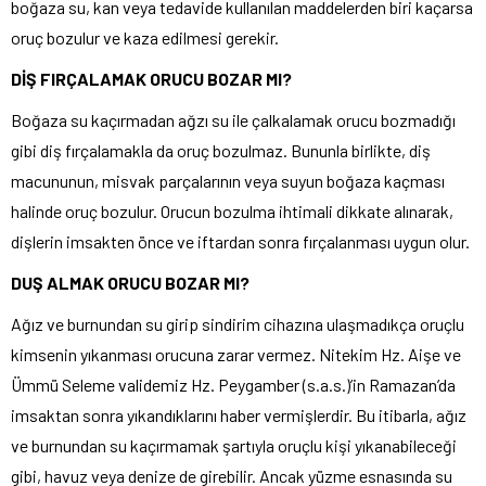
boğaza su, kan veya tedavide kullanılan maddelerden biri kaçarsa
oruç bozulur ve kaza edilmesi gerekir.
DİŞ FIRÇALAMAK ORUCU BOZAR MI?
Boğaza su kaçırmadan ağzı su ile çalkalamak orucu bozmadığı
gibi diş fırçalamakla da oruç bozulmaz. Bununla birlikte, diş
macununun, misvak parçalarının veya suyun boğaza kaçması
halinde oruç bozulur. Orucun bozulma ihtimali dikkate alınarak,
dişlerin imsakten önce ve iftardan sonra fırçalanması uygun olur.
DUŞ ALMAK ORUCU BOZAR MI?
Ağız ve burnundan su girip sindirim cihazına ulaşmadıkça oruçlu
kimsenin yıkanması orucuna zarar vermez. Nitekim Hz. Aişe ve
Ümmü Seleme validemiz Hz. Peygamber (s.a.s.)’in Ramazan’da
imsaktan sonra yıkandıklarını haber vermişlerdir. Bu itibarla, ağız
ve burnundan su kaçırmamak şartıyla oruçlu kişi yıkanabileceği
gibi, havuz veya denize de girebilir. Ancak yüzme esnasında su