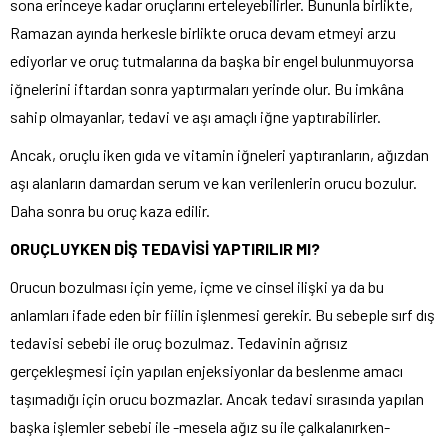
sona erinceye kadar oruçlarını erteleyebilirler. Bununla birlikte,
Ramazan ayında herkesle birlikte oruca devam etmeyi arzu
ediyorlar ve oruç tutmalarına da başka bir engel bulunmuyorsa
iğnelerini iftardan sonra yaptırmaları yerinde olur. Bu imkâna
sahip olmayanlar, tedavi ve aşı amaçlı iğne yaptırabilirler.
Ancak, oruçlu iken gıda ve vitamin iğneleri yaptıranların, ağızdan
aşı alanların damardan serum ve kan verilenlerin orucu bozulur.
Daha sonra bu oruç kaza edilir.
ORUÇLUYKEN DİŞ TEDAVİSİ YAPTIRILIR MI?
Orucun bozulması için yeme, içme ve cinsel ilişki ya da bu
anlamları ifade eden bir fiilin işlenmesi gerekir. Bu sebeple sırf dış
tedavisi sebebi ile oruç bozulmaz. Tedavinin ağrısız
gerçekleşmesi için yapılan enjeksiyonlar da beslenme amacı
taşımadığı için orucu bozmazlar. Ancak tedavi sırasında yapılan
başka işlemler sebebi ile -mesela ağız su ile çalkalanırken-