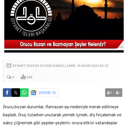
23 MART 2023 00:31 | SON GÜNCELLENME: 15 KASIM 2023 00:32
0
596
A
A
ABONE OL
+
-
Orucu bozan durumlar, Ramazan ayı nedeniyle merak edilmeye
başladı. Oruç tutarken unutarak yemek içmek, diş fırçalamak ve
sakız çiğnemek gibi yapılan şeylerin, oruca etkisi vatandaşlar