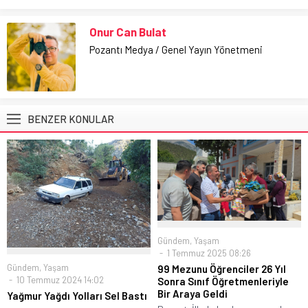
Onur Can Bulat
Pozantı Medya / Genel Yayın Yönetmeni
BENZER KONULAR
Gündem
,
Yaşam
1 Temmuz 2025 08:26
Gündem
,
Yaşam
99 Mezunu Öğrenciler 26 Yıl
10 Temmuz 2024 14:02
Sonra Sınıf Öğretmenleriyle
Bir Araya Geldi
Yağmur Yağdı Yolları Sel Bastı