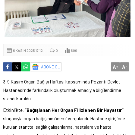
6 KASIM 2025 17:12
0
600
A
A
ABONE OL
+
-
3-9 Kasım Organ Bağışı Haftası kapsamında Pozantı Devlet
Hastanesi’nde farkındalık oluşturmak amacıyla bilgilendirme
standı kuruldu.
Etkinlikte,
“Bağışlanan Her Organ Filizlenen Bir Hayattır”
sloganıyla organ bağışının önemi vurgulandı. Hastane girişinde
kurulan stantta, sağlık çalışanlarına, hastalara ve hasta