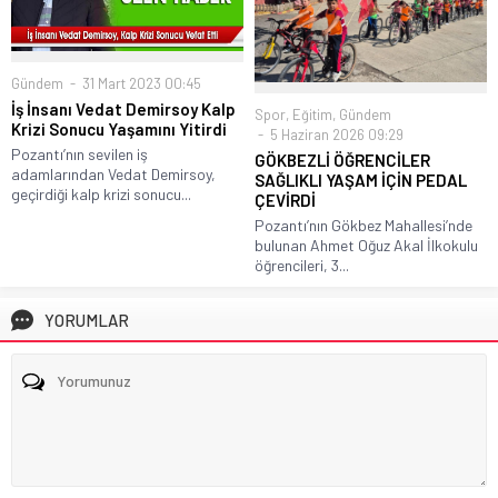
Gündem
31 Mart 2023 00:45
İş İnsanı Vedat Demirsoy Kalp
Spor
,
Eğitim
,
Gündem
Krizi Sonucu Yaşamını Yitirdi
5 Haziran 2026 09:29
Pozantı’nın sevilen iş
GÖKBEZLİ ÖĞRENCİLER
adamlarından Vedat Demirsoy,
SAĞLIKLI YAŞAM İÇİN PEDAL
geçirdiği kalp krizi sonucu...
ÇEVİRDİ
Pozantı’nın Gökbez Mahallesi’nde
bulunan Ahmet Oğuz Akal İlkokulu
öğrencileri, 3...
YORUMLAR