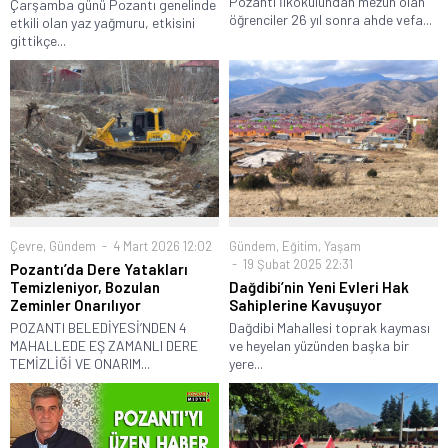
Pozantı İlkokulundan mezun olan
Çarşamba günü Pozantı genelinde
öğrenciler 26 yıl sonra ahde vefa...
etkili olan yaz yağmuru, etkisini
gittikçe...
Çevre
,
Gündem
4 Mart 2026 12:02
Gündem
,
Eğitim
,
Yaşam
19 Şubat 2025 22:31
Pozantı’da Dere Yatakları
Temizleniyor, Bozulan
Dağdibi’nin Yeni Evleri Hak
Zeminler Onarılıyor
Sahiplerine Kavuşuyor
POZANTI BELEDİYESİ’NDEN 4
Dağdibi Mahallesi toprak kayması
MAHALLEDE EŞ ZAMANLI DERE
ve heyelan yüzünden başka bir
TEMİZLİĞİ VE ONARIM...
yere...