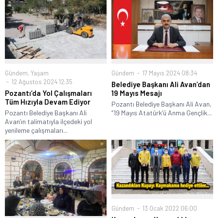
Gündem
17 Mayıs 2024 08:34
Gündem
,
Yaşam
12 Ağustos 2024 12:35
Belediye Başkanı Ali Avan’dan
19 Mayıs Mesajı
Pozantı’da Yol Çalışmaları
Tüm Hızıyla Devam Ediyor
Pozantı Belediye Başkanı Ali Avan,
“19 Mayıs Atatürk’ü Anma Gençlik...
Pozantı Belediye Başkanı Ali
Avan’ın talimatıyla ilçedeki yol
yenileme çalışmaları...
Gündem
13 Ocak 2022 06:00