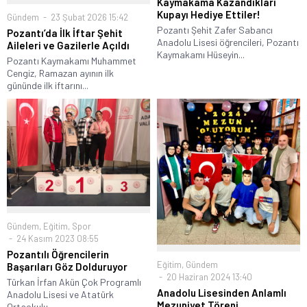
Kaymakama Kazandıkları
Kupayı Hediye Ettiler!
Gündem
23 Şubat 2026 15:42
Pozantı Şehit Zafer Sabancı
Pozantı’da İlk İftar Şehit
Anadolu Lisesi öğrencileri, Pozantı
Aileleri ve Gazilerle Açıldı
Kaymakamı Hüseyin...
Pozantı Kaymakamı Muhammet
Cengiz, Ramazan ayının ilk
gününde ilk iftarını...
Gündem
,
Eğitim
,
Spor
24 Kasım 2023 08:55
Pozantılı Öğrencilerin
Eğitim
,
Gündem
Başarıları Göz Dolduruyor
20 Haziran 2024 13:40
Türkan İrfan Akün Çok Programlı
Anadolu Lisesinden Anlamlı
Anadolu Lisesi ve Atatürk
Mezuniyet Töreni
Ortaokulu...