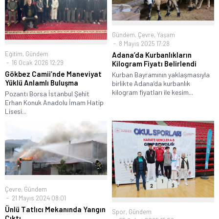
Gündem
,
Çevre
,
Yaşam
8 Mayıs 2025 17:28
Eğitim
,
Gündem
Adana’da Kurbanlıkların
16 Ocak 2026 12:29
Kilogram Fiyatı Belirlendi
Gökbez Camii’nde Maneviyat
Kurban Bayramının yaklaşmasıyla
Yüklü Anlamlı Buluşma
birlikte Adana’da kurbanlık
kilogram fiyatları ile kesim...
Pozantı Borsa İstanbul Şehit
Erhan Konuk Anadolu İmam Hatip
Lisesi...
Çevre
,
Gündem
21 Mayıs 2024 08:01
Ünlü Tatlıcı Mekanında Yangın
Spor
,
Gündem
Çıktı