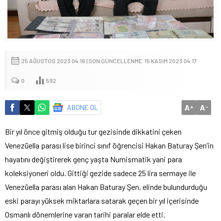
25 AĞUSTOS 2023 04:16 | SON GÜNCELLENME: 15 KASIM 2023 04:17
0
592
A
A
ABONE OL
+
-
Bir yıl önce gitmiş olduğu tur gezisinde dikkatini çeken
Venezüella parası lise birinci sınıf öğrencisi Hakan Baturay Şen’in
hayatını değiştirerek genç yaşta Numismatik yani para
koleksiyoneri oldu. Gittiği gezide sadece 25 lira sermaye ile
Venezüella parası alan Hakan Baturay Şen, elinde bulundurduğu
eski parayı yüksek miktarlara satarak geçen bir yıl içerisinde
Osmanlı dönemlerine varan tarihi paralar elde etti.