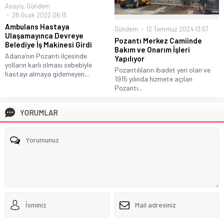
Asayiş
,
Gündem
28 Ocak 2022 06:15
Ambulans Hastaya
Gündem
12 Temmuz 2024 13:57
Ulaşamayınca Devreye
Pozantı Merkez Camiinde
Belediye İş Makinesi Girdi
Bakım ve Onarım İşleri
Adana’nın Pozantı ilçesinde
Yapılıyor
yolların karlı olması sebebiyle
Pozantılıların ibadet yeri olan ve
hastayı almaya gidemeyen...
1915 yılında hizmete açılan
Pozantı...
YORUMLAR