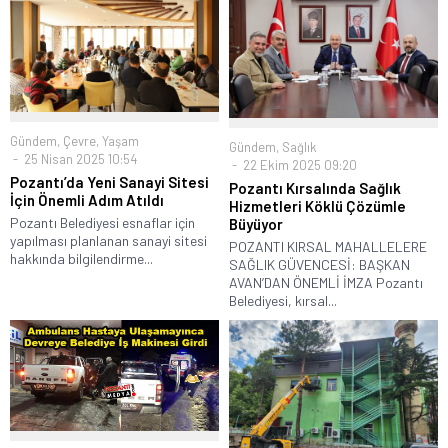
Gündem
,
Çevre
,
Yaşam
Gündem
,
Sağlık
25 Nisan 2025 10:54
22 Ekim 2025 09:20
Pozantı’da Yeni Sanayi Sitesi
Pozantı Kırsalında Sağlık
İçin Önemli Adım Atıldı
Hizmetleri Köklü Çözümle
Pozantı Belediyesi esnaflar için
Büyüyor
yapılması planlanan sanayi sitesi
POZANTI KIRSAL MAHALLELERE
hakkında bilgilendirme...
SAĞLIK GÜVENCESİ: BAŞKAN
AVAN’DAN ÖNEMLİ İMZA Pozantı
Belediyesi, kırsal...