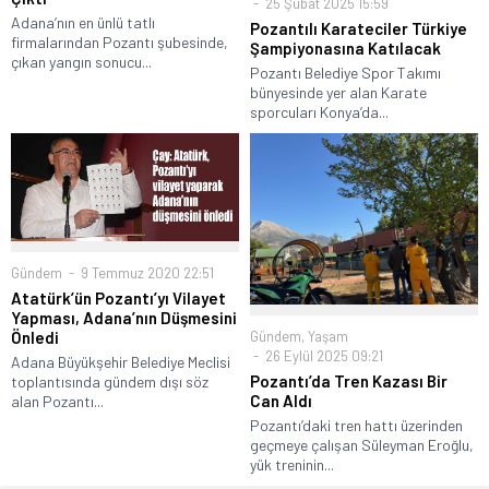
25 Şubat 2025 15:59
Adana’nın en ünlü tatlı
Pozantılı Karateciler Türkiye
firmalarından Pozantı şubesinde,
Şampiyonasına Katılacak
çıkan yangın sonucu...
Pozantı Belediye Spor Takımı
bünyesinde yer alan Karate
sporcuları Konya’da...
Gündem
9 Temmuz 2020 22:51
Atatürk’ün Pozantı’yı Vilayet
Yapması, Adana’nın Düşmesini
Gündem
,
Yaşam
Önledi
26 Eylül 2025 09:21
Adana Büyükşehir Belediye Meclisi
Pozantı’da Tren Kazası Bir
toplantısında gündem dışı söz
Can Aldı
alan Pozantı...
Pozantı’daki tren hattı üzerinden
geçmeye çalışan Süleyman Eroğlu,
yük treninin...