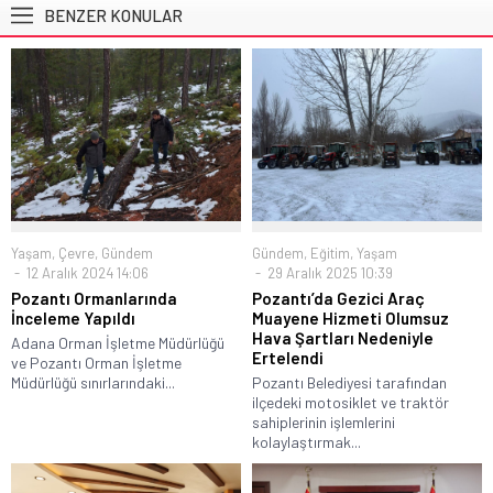
BENZER KONULAR
Yaşam
,
Çevre
,
Gündem
Gündem
,
Eğitim
,
Yaşam
12 Aralık 2024 14:06
29 Aralık 2025 10:39
Pozantı Ormanlarında
Pozantı’da Gezici Araç
İnceleme Yapıldı
Muayene Hizmeti Olumsuz
Hava Şartları Nedeniyle
Adana Orman İşletme Müdürlüğü
Ertelendi
ve Pozantı Orman İşletme
Müdürlüğü sınırlarındaki...
Pozantı Belediyesi tarafından
ilçedeki motosiklet ve traktör
sahiplerinin işlemlerini
kolaylaştırmak...