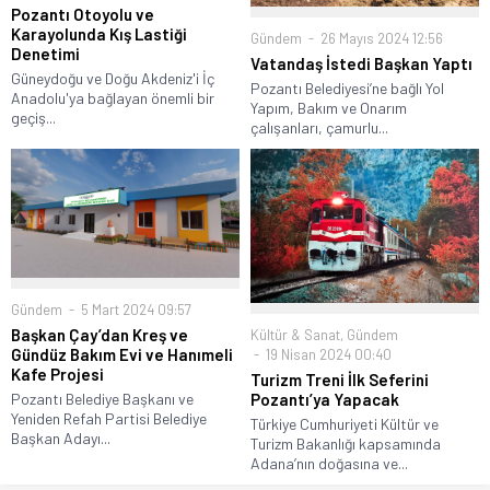
Pozantı Otoyolu ve
Karayolunda Kış Lastiği
Gündem
26 Mayıs 2024 12:56
Denetimi
Vatandaş İstedi Başkan Yaptı
Güneydoğu ve Doğu Akdeniz'i İç
Pozantı Belediyesi’ne bağlı Yol
Anadolu'ya bağlayan önemli bir
Yapım, Bakım ve Onarım
geçiş...
çalışanları, çamurlu...
Gündem
5 Mart 2024 09:57
Başkan Çay’dan Kreş ve
Kültür & Sanat
,
Gündem
Gündüz Bakım Evi ve Hanımeli
19 Nisan 2024 00:40
Kafe Projesi
Turizm Treni İlk Seferini
Pozantı Belediye Başkanı ve
Pozantı’ya Yapacak
Yeniden Refah Partisi Belediye
Türkiye Cumhuriyeti Kültür ve
Başkan Adayı...
Turizm Bakanlığı kapsamında
Adana’nın doğasına ve...