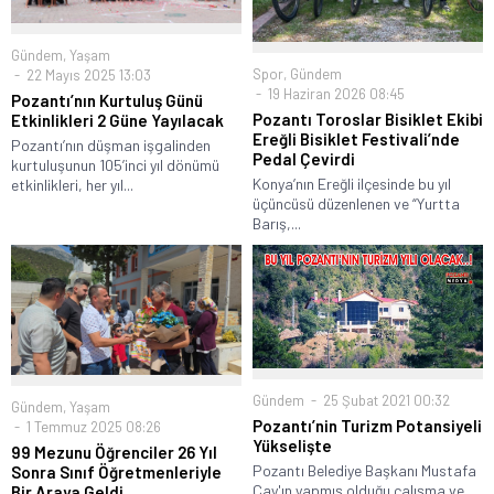
Gündem
,
Yaşam
Spor
,
Gündem
22 Mayıs 2025 13:03
19 Haziran 2026 08:45
Pozantı’nın Kurtuluş Günü
Pozantı Toroslar Bisiklet Ekibi
Etkinlikleri 2 Güne Yayılacak
Ereğli Bisiklet Festivali’nde
Pozantı’nın düşman işgalinden
Pedal Çevirdi
kurtuluşunun 105’inci yıl dönümü
Konya’nın Ereğli ilçesinde bu yıl
etkinlikleri, her yıl...
üçüncüsü düzenlenen ve “Yurtta
Barış,...
Gündem
25 Şubat 2021 00:32
Gündem
,
Yaşam
Pozantı’nin Turizm Potansiyeli
1 Temmuz 2025 08:26
Yükselişte
99 Mezunu Öğrenciler 26 Yıl
Pozantı Belediye Başkanı Mustafa
Sonra Sınıf Öğretmenleriyle
Çay'ın yapmış olduğu çalışma ve
Bir Araya Geldi