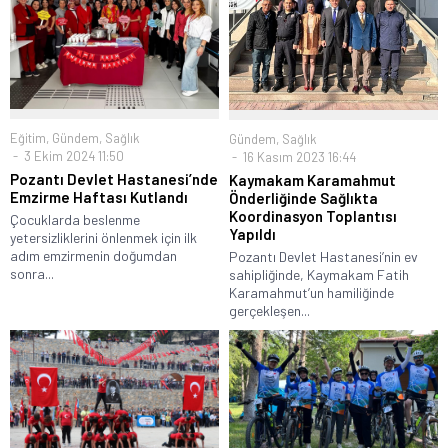
Eğitim
,
Gündem
,
Sağlık
Gündem
,
Sağlık
3 Ekim 2024 11:50
16 Kasım 2023 16:44
Pozantı Devlet Hastanesi’nde
Kaymakam Karamahmut
Emzirme Haftası Kutlandı
Önderliğinde Sağlıkta
Koordinasyon Toplantısı
Çocuklarda beslenme
Yapıldı
yetersizliklerini önlenmek için ilk
adım emzirmenin doğumdan
Pozantı Devlet Hastanesi’nin ev
sonra...
sahipliğinde, Kaymakam Fatih
Karamahmut’un hamiliğinde
gerçekleşen...