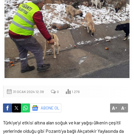
31 OCAK 2024 12:38
0
1.276
A
A
ABONE OL
+
-
Türkiye’yi etkisi altına alan soğuk ve kar yağışı ülkenin çeşitli
yerlerinde olduğu gibi Pozantı’ya bağlı Akçatekir Yaylasında da