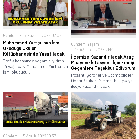
Gündem
16 Haziran 2022 07:02
Muhammed Yurtçu’nun İsmi
Gündem
,
Yaşam
Okuduğu Okulun
13 Ağustos 2025 21:14
Kütüphanesinde Yaşatılacak
İlçemize Kazandırılacak Araç
Trafik kazasında yaşamını yitiren
Muayene İstasyonu İçin Emeği
14 yaşındaki Muhammed Yurtçu’nun
Geçenlere Teşekkür Ediyorum
ismi okuduğu...
Pozantı Şoförler ve Otomobilciler
Odası Başkanı Mehmet Kılınçkaya,
ilçeye kazandırılacak...
Gündem
5 Aralık 2022 10:37