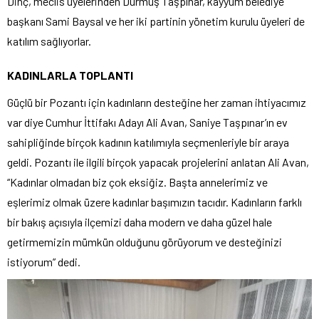
Dinç, meclis üyelerinden Durmuş Taşpınar, kayyum belediye
başkanı Sami Baysal ve her iki partinin yönetim kurulu üyeleri de
katılım sağlıyorlar.
KADINLARLA TOPLANTI
Güçlü bir Pozantı için kadınların desteğine her zaman ihtiyacımız
var diye Cumhur İttifakı Adayı Ali Avan, Saniye Taşpınar’ın ev
sahipliğinde birçok kadının katılımıyla seçmenleriyle bir araya
geldi. Pozantı ile ilgili birçok yapacak projelerini anlatan Ali Avan,
“Kadınlar olmadan biz çok eksiğiz. Başta annelerimiz ve
eşlerimiz olmak üzere kadınlar başımızın tacıdır. Kadınların farklı
bir bakış açısıyla ilçemizi daha modern ve daha güzel hale
getirmemizin mümkün olduğunu görüyorum ve desteğinizi
istiyorum” dedi.