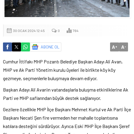
30 OCAK 2024 12:45
0
764
A
A
ABONE OL
+
-
Cumhur İttifakı MHP Pozantı Belediye Başkan Adayı Ali Avan,
MHP ve Ak Parti Yönetim kurulu üyeleri ile birlikte köy köy
gezmeye, seçmenlerle buluşmaya devam ediyor.
Başkan Adayı Ali Avan’ın vatandaşlarla buluşma etkinliklerine Ak
Parti ve MHP saflarından büyük destek sağlanıyor.
Gezilere özellikle MHP İlçe Başkanı Mehmet Kurtul ve Ak Parti İlçe
Başkanı Necati Şen fire vermeden her mahalle toplantısına
katılara desteğini sürdürüyor. Ayrıca Eski MHP İlçe Başkanı Şeref