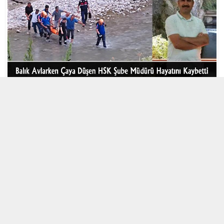
10 AĞUSTOS 2022 07:37 | SON GÜNCELLENME: 14 KASIM 2023 07:45
0
657
A
A
ABONE OL
+
-
Adana
‘nın Pozantı ilçesinde, balık avlarken Çakıt Çayı’na düşerek
hayatını kaybeden Hakimler ve Savcılar Kurulu (HSK) Şube Müdürü
Musa İmir’in cenazesi toprağa verildi.
Belemedik Tabiat Parkı’ndan geçen çayda kardeşiyle balık avlayan