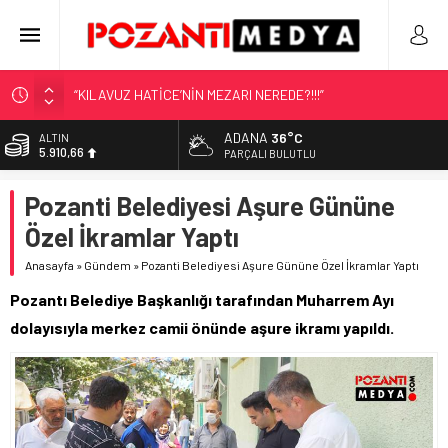
“KILAVUZ HATİCE’NİN MEZARI NEREDE?!!!”
Adana’nın Gizli Cenneti Pozantı Akçatekir Yaylası
ADANA
36°C
ALTIN
5.910,66
Yılmaz Soğutma’dan Buzdolabı Uyarısı
PARÇALI BULUTLU
Gaziantep, Mersin ve Adana’da Web Tasarımın Öncüsü GZR
BİST
Pozanti Belediyesi Aşure Gününe
11.456,34
Ajans
Özel İkramlar Yaptı
Harun YÜCEL Yazdı: İLBER ORTAYLI
DOLAR
42,6961
Anasayfa
»
Gündem
»
Pozanti Belediyesi Aşure Gününe Özel İkramlar Yaptı
EURO
Pozantı Belediye Başkanlığı tarafından Muharrem Ayı
50,2615
dolayısıyla merkez camii önünde aşure ikramı yapıldı.