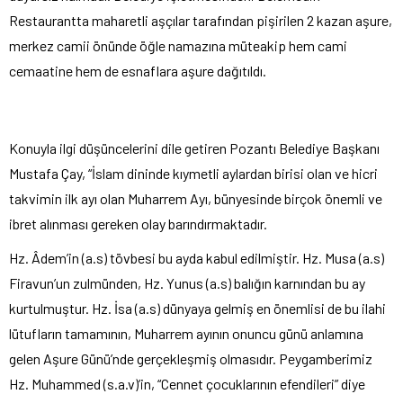
Restaurantta maharetli aşçılar tarafından pişirilen 2 kazan aşure,
merkez camii önünde öğle namazına müteakip hem cami
cemaatine hem de esnaflara aşure dağıtıldı.
Konuyla ilgi düşüncelerini dile getiren Pozantı Belediye Başkanı
Mustafa Çay, “İslam dininde kıymetli aylardan birisi olan ve hicri
takvimin ilk ayı olan Muharrem Ayı, bünyesinde birçok önemli ve
ibret alınması gereken olay barındırmaktadır.
Hz. Âdem’in (a.s) tövbesi bu ayda kabul edilmiştir. Hz. Musa (a.s)
Firavun’un zulmünden, Hz. Yunus (a.s) balığın karnından bu ay
kurtulmuştur. Hz. İsa (a.s) dünyaya gelmiş en önemlisi de bu ilahi
lütufların tamamının, Muharrem ayının onuncu günü anlamına
gelen Aşure Günü’nde gerçekleşmiş olmasıdır. Peygamberimiz
Hz. Muhammed (s.a.v)’in, “Cennet çocuklarının efendileri” diye