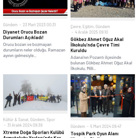
Gündem
23 Mart 2023 00:31
Çevre
,
Eğitim
,
Gündem
Diyanet Orucu Bozan
4 Aralık 2025 09:10
Durumları Açıkladı!
Gökbez Ahmet Oğuz Akal
Orucu bozan ve bozmayan
İlkokulu’nda Çevre Timi
durumların neler olduğu, Ramazan
Kuruldu
ayının gelmesiyle...
Adana’nın Pozantı ilçesinde
bulunan Gökbez Ahmet Oğuz Akal
İlkokulu, Milli...
Kültür & Sanat
,
Gündem
,
Spor
31 Aralık 2024 09:39
Gündem
5 Mart 2024 09:47
Xtreme Doğa Sporları Kulübü
Tospik Park Oyun Alanı
Armutoluğu Yaylası’nda Kar