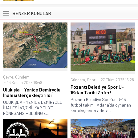
BENZER KONULAR
Çevre
,
Gündem
Gündem
,
Spor
27 Ekim 2025 16:28
13 Kasım 2025 16:48
Pozantı Belediye Spor U-
Ulukışla – Yenice Demiryolu
16’dan Tarihi Zafer!
İhalesi Gerçekleştirildi
Pozantı Belediye Spor’un U-16
ULUKIŞLA – YENİCE DEMİRYOLU
futbol takımı, Adana’da oynanan
İHALESİ 47,7 MİLYAR TL’YE
karşılaşmada adeta...
RÖNESANS HOLDİNG’E...