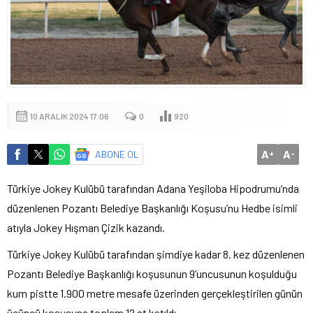
10 ARALIK 2024 17:06
0
920
A
A
ABONE OL
+
-
Türkiye Jokey Kulübü tarafından Adana Yeşiloba Hipodrumu’nda
düzenlenen Pozantı Belediye Başkanlığı Koşusu’nu Hedbe isimli
atıyla Jokey Hışman Çizik kazandı.
Türkiye Jokey Kulübü tarafından şimdiye kadar 8. kez düzenlenen
Pozantı Belediye Başkanlığı koşusunun 9’uncusunun koşulduğu
kum pistte 1.900 metre mesafe üzerinden gerçekleştirilen günün
üçüncü koşusuna toplam 12 at katıldı.