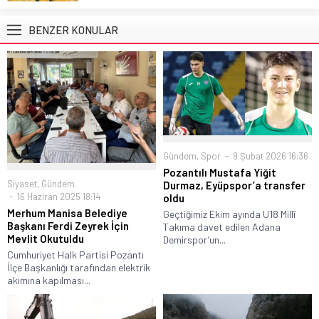
BENZER KONULAR
Gündem
,
Spor
9 Şubat 2026 16:36
Pozantılı Mustafa Yiğit
Siyaset
,
Gündem
Durmaz, Eyüpspor’a transfer
16 Haziran 2025 18:14
oldu
Merhum Manisa Belediye
Geçtiğimiz Ekim ayında U18 Millî
Başkanı Ferdi Zeyrek İçin
Takıma davet edilen Adana
Mevlit Okutuldu
Demirspor’un...
Cumhuriyet Halk Partisi Pozantı
İlçe Başkanlığı tarafından elektrik
akımına kapılması...