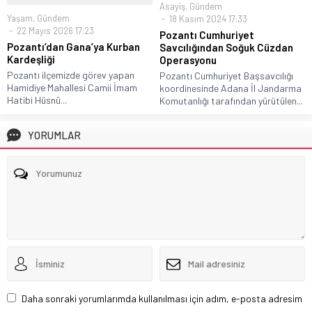
Asayiş
,
Gündem
Yaşam
,
Gündem
18 Kasım 2024 17:33
22 Mayıs 2026 17:23
Pozantı Cumhuriyet
Pozantı’dan Gana’ya Kurban
Savcılığından Soğuk Cüzdan
Kardeşliği
Operasyonu
Pozantı ilçemizde görev yapan
Pozantı Cumhuriyet Başsavcılığı
Hamidiye Mahallesi Camii İmam
koordinesinde Adana İl Jandarma
Hatibi Hüsnü...
Komutanlığı tarafından yürütülen...
YORUMLAR
Daha sonraki yorumlarımda kullanılması için adım, e-posta adresim