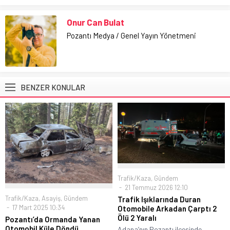
Onur Can Bulat
Pozantı Medya / Genel Yayın Yönetmeni
BENZER KONULAR
Trafik/Kaza
,
Gündem
21 Temmuz 2026 12:10
Trafik/Kaza
,
Asayiş
,
Gündem
Trafik Işıklarında Duran
17 Mart 2025 10:34
Otomobile Arkadan Çarptı 2
Ölü 2 Yaralı
Pozantı’da Ormanda Yanan
Otomobil Küle Döndü
Adana’nın Pozantı ilçesinde