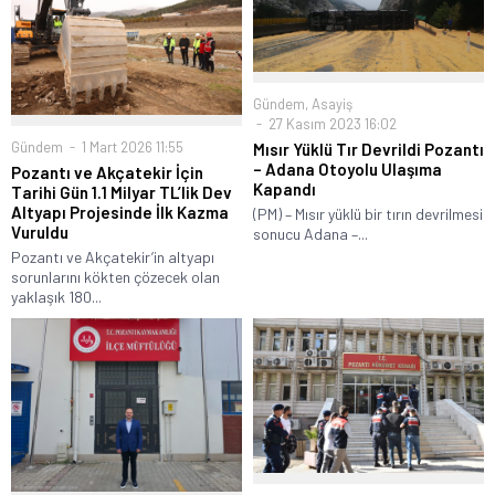
Gündem
,
Asayiş
27 Kasım 2023 16:02
Gündem
1 Mart 2026 11:55
Mısır Yüklü Tır Devrildi Pozantı
– Adana Otoyolu Ulaşıma
Pozantı ve Akçatekir İçin
Kapandı
Tarihi Gün 1.1 Milyar TL’lik Dev
Altyapı Projesinde İlk Kazma
(PM) – Mısır yüklü bir tırın devrilmesi
Vuruldu
sonucu Adana –...
Pozantı ve Akçatekir’in altyapı
sorunlarını kökten çözecek olan
yaklaşık 180...