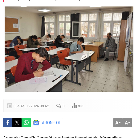
10 ARALIK 2024 09:42
0
918
A
A
ABONE OL
+
-
Anadolu Gençlik Derneği tarafından ilçemizdeki öğrencilere