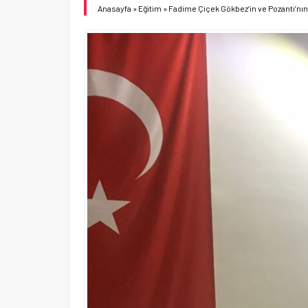
Anasayfa
»
Eğitim
»
Fadime Çiçek Gökbez’in ve Pozantı’nı