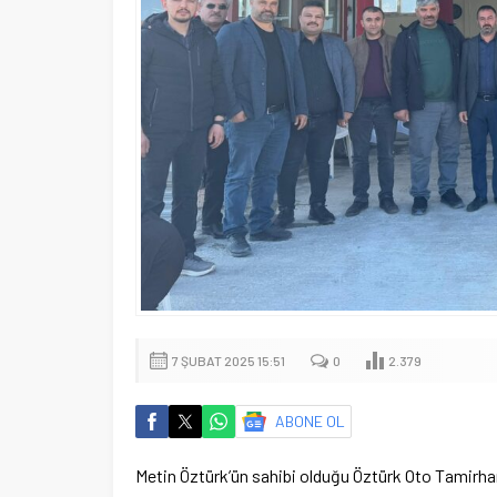
7 ŞUBAT 2025 15:51
0
2.379
ABONE OL
Metin Öztürk’ün sahibi olduğu Öztürk Oto Tamirhan