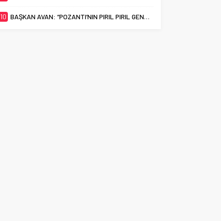
10
BAŞKAN AVAN: “POZANTI’NIN PIRIL PIRIL GENÇLERİ EN İYİ ÜNİVERSİTELERİ HAK EDİYOR”