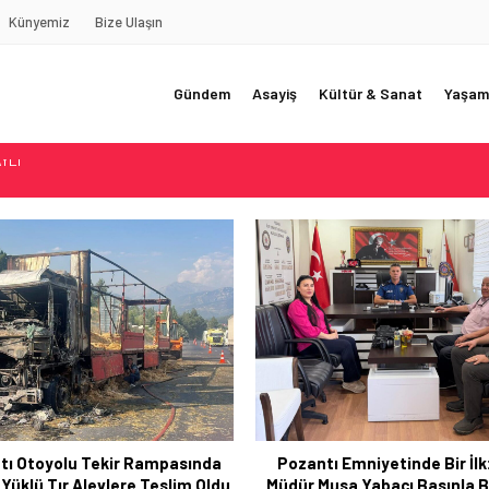
Künyemiz
Bize Ulaşın
Gündem
Asayiş
Kültür & Sanat
Yaşam
REDE?!!!”
Akçatekir Yaylası
yarısı
 Web Tasarımın Öncüsü GZR Ajans
YLI
tı Emniyetinde Bir İlk: Yeni
“Çorbacı Deresi” Parkı Hi
Musa Yabacı Basınla Buluştu
Sunuldu