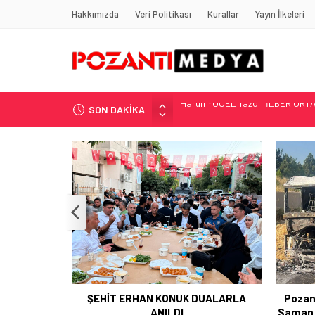
Hakkımızda
Veri Politikası
Kurallar
Yayın İlkeleri
SON DAKİKA
“KILAVUZ HATİCE’NİN MEZARI NE
Adana’nın Gizli Cenneti Pozantı 
Yılmaz Soğutma’dan Buzdolabı U
Gaziantep, Mersin ve Adana’da
Harun YÜCEL Yazdı: İLBER ORTA
UALARLA
Pozantı Otoyolu Tekir Rampasında
Pozan
Saman Yüklü Tır Alevlere Teslim Oldu
Müdür 