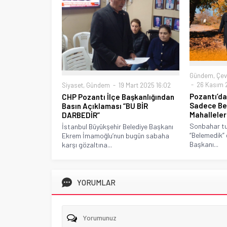
Gündem
,
Çev
26 Kasım 2
Siyaset
,
Gündem
19 Mart 2025 16:02
Pozantı’da
CHP Pozantı İlçe Başkanlığından
Sadece Be
Basın Açıklaması “BU BİR
Mahalleler
DARBEDİR”
Sonbahar tu
İstanbul Büyükşehir Belediye Başkanı
“Belemedik” 
Ekrem İmamoğlu’nun bugün sabaha
Başkanı...
karşı gözaltına...
YORUMLAR