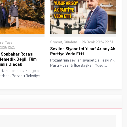
Siyaset
,
Gündem
26 Ocak 2024 22:31
re
,
Yaşam
025 12:27
Sevilen Siyasetçi Yusuf Arısoy Ak
Partiye Veda Etti
 Sonbahar Rotası
lemedik Değil, Tüm
Pozantı’nın sevilen siyasetçisi, eski Ak
imiz Olacak
Parti Pozantı İlçe Başkanı Yusuf...
rizmi denince akla gelen
ezberi, Pozantı Belediye