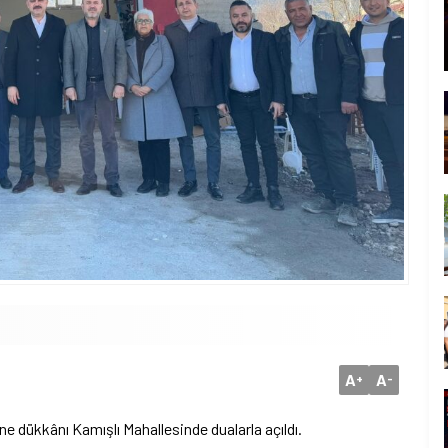
A
A
+
-
e dükkânı Kamışlı Mahallesinde dualarla açıldı.