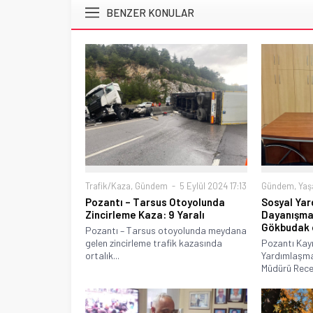
BENZER KONULAR
Trafik/Kaza
,
Gündem
5 Eylül 2024 17:13
Gündem
,
Ya
Pozantı – Tarsus Otoyolunda
Sosyal Ya
Zincirleme Kaza: 9 Yaralı
Dayanışma
Gökbudak 
Pozantı – Tarsus otoyolunda meydana
gelen zincirleme trafik kazasında
Pozantı Kay
ortalık...
Yardımlaşma
Müdürü Rece