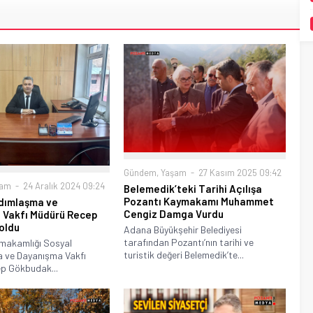
Gündem
,
Yaşam
27 Kasım 2025 09:42
şam
24 Aralık 2024 09:24
Belemedik’teki Tarihi Açılışa
Pozantı Kaymakamı Muhammet
rdımlaşma ve
Cengiz Damga Vurdu
 Vakfı Müdürü Recep
oldu
Adana Büyükşehir Belediyesi
tarafından Pozantı’nın tarihi ve
makamlığı Sosyal
turistik değeri Belemedik’te...
 ve Dayanışma Vakfı
p Gökbudak...