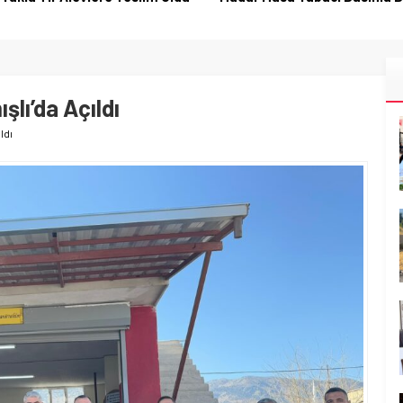
lı’da Açıldı
ldı