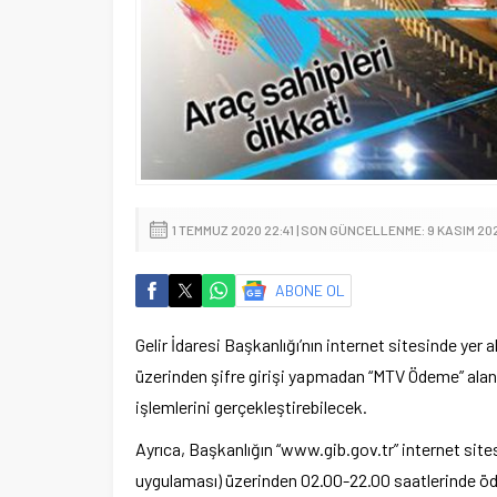
1 TEMMUZ 2020 22:41 | SON GÜNCELLENME: 9 KASIM 20
ABONE OL
Gelir İdaresi Başkanlığı’nın internet sitesinde yer 
üzerinden şifre girişi yapmadan “MTV Ödeme” alanı
işlemlerini gerçekleştirebilecek.
Ayrıca, Başkanlığın “www.gib.gov.tr” internet sitesi
uygulaması) üzerinden 02.00-22.00 saatlerinde öde