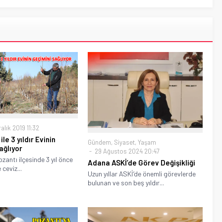
alık 2019 11:32
ile 3 yıldır Evinin
Gündem
,
Siyaset
,
Yaşam
ağlıyor
29 Ağustos 2024 20:47
zantı ilçesinde 3 yıl önce
Adana ASKİ’de Görev Değişikliği
 ceviz...
Uzun yıllar ASKİ’de önemli görevlerde
bulunan ve son beş yıldır...