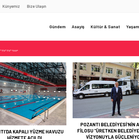
Künyemiz
Bize Ulaşın
Gündem
Asayiş
Kültür & Sanat
Yaşam
REDE?!!!”
Akçatekir Yaylası
yarısı
 Web Tasarımın Öncüsü GZR Ajans
YLI
ANTI BELEDİYESİ’NİN ARAÇ
POZANTI BELEDİYESİ’NDE H
U “ÜRETKEN BELEDİYECİLİK”
MİNE KOCAMAZ HÜZNÜ
İZYONUYLA GÜÇLENİYOR