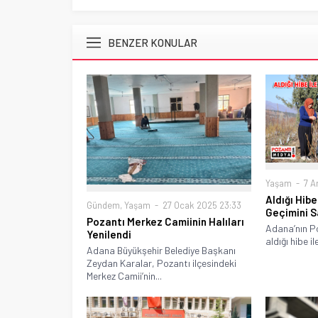
BENZER KONULAR
Yaşam
7 Ar
Aldığı Hibe 
Gündem
,
Yaşam
27 Ocak 2025 23:33
Geçimini S
Pozantı Merkez Camiinin Halıları
Adana’nın Po
Yenilendi
aldığı hibe ile
Adana Büyükşehir Belediye Başkanı
Zeydan Karalar, Pozantı ilçesindeki
Merkez Camii’nin...