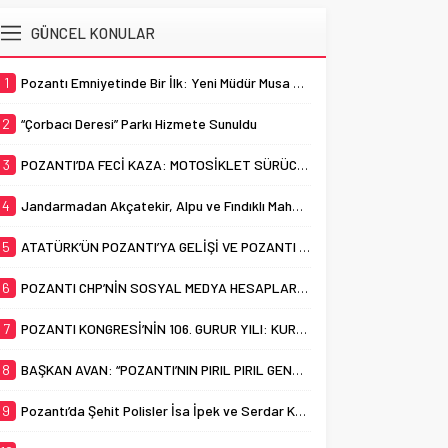
açıklamasının...
Kongresi’nin 106. yıl dönümü, 5
Pozantı Belediyesi,
GÜNCEL KONULAR
Ağustos 2026 Çarşamba günü
Yükseköğretim Kurumları Sınavı
düzenlenecek resmi törenle
(YKS) maratonunu tamamlayan
kutlanacak. Adana ve bölgenin...
üniversite adaylarına yönelik
1
Pozantı Emniyetinde Bir İlk: Yeni Müdür Musa Yabacı Basınla Buluştu
ücretsiz tercih danışmanlığı
hizmeti başlattı. “Üniversiteye
2
“Çorbacı Deresi” Parkı Hizmete Sunuldu
Bir Adım Daha Yakınsın!”
sloganıyla yürütülen ve bugüne
3
POZANTI’DA FECİ KAZA: MOTOSİKLET SÜRÜCÜSÜ HAYATINI KAYBETTİ
kadar 25 öğrencinin
faydalandığı uzman...
4
Jandarmadan Akçatekir, Alpu ve Fındıklı Mahallelerinde Dolandırıcılık Uyarısı
5
ATATÜRK’ÜN POZANTI’YA GELİŞİ VE POZANTI KONGRESİ’NİN 106. YILI KUTLANDI
6
POZANTI CHP’NİN SOSYAL MEDYA HESAPLARI “YENİ PARTİ” ADIYLA DEĞİŞTİRİLDİ
7
POZANTI KONGRESİ’NİN 106. GURUR YILI: KURTULUŞUN KARARGÂHI, MÜCADELENİN ADI POZANTI
8
BAŞKAN AVAN: “POZANTI’NIN PIRIL PIRIL GENÇLERİ EN İYİ ÜNİVERSİTELERİ HAK EDİYOR”
9
Pozantı’da Şehit Polisler İsa İpek ve Serdar Kazar Dualarla Anıldı