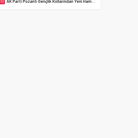
10
AK Parti Pozantı Gençlik Kollarından Yeni Hamle: WhatsApp İletişim Hattı Geliyor