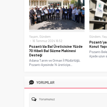
Gündem
,
Ya
Yaşam
,
Gündem
16 Temmuz 2024 16:52
Pozantı’ya
Konut Yap
Pozantı’da Bal Üreticisine Yüzde
70 Hibeli Bal Süzme Makinesi
Pozantı Bele
Desteği
ilçede uzun 
Adana Tarım ve Orman İl Müdürlüğü,
Pozantı ilçesinde 14 üreticiye...
YORUMLAR