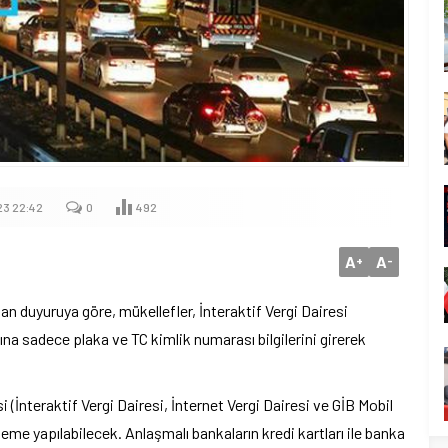
23 22:42
0
492
A
A
+
-
alan duyuruya göre, mükellefler, İnteraktif Vergi Dairesi
na sadece plaka ve TC kimlik numarası bilgilerini girerek
 (İnteraktif Vergi Dairesi, İnternet Vergi Dairesi ve GİB Mobil
me yapılabilecek. Anlaşmalı bankaların kredi kartları ile banka