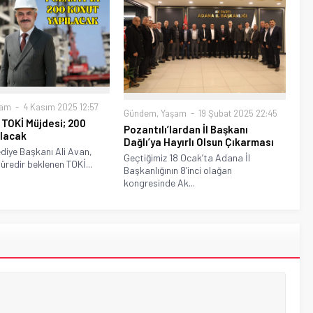
şam
4 Kasım 2025 12:57
Gündem
,
Yaşam
19 Şubat 2025 22:45
 TOKİ Müjdesi; 200
Pozantılı’lardan İl Başkanı
ılacak
Dağlı’ya Hayırlı Olsun Çıkarması
diye Başkanı Ali Avan,
Geçtiğimiz 18 Ocak’ta Adana İl
süredir beklenen TOKİ...
Başkanlığının 8’inci olağan
kongresinde Ak...