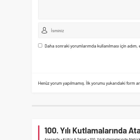
Daha sonraki yorumlarımda kullanılması için adım, 
Henüz yorum yapılmamış. İlk yorumu yukarıdaki form aracı
100. Yılı Kutlamalarında At
Anasayfa
»
Kültür & Sanat
»
100. Yılı Kutlamalarında Atatür