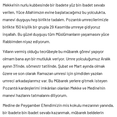
Mekke’nin nurlu kubbesinde bir ibadete yüz bin ibadet sevabı
verilen, Yüce Allah’ımızın evine başlatacağımız bu yolculukta,
manevi duyguyu hep birlikte tadalım. Pozantılı umrecilerimizle
birlikte 150 kişilik bir grupla 29 Kasım’da umreye gidiyoruz
inşallah. Bu güzel duyguyu tüm Müslümanların yaşamasını yüce
Rabbimden niyaz ediyorum.
Yılların vermiş olduğu tecrübeyle bu mübarek görevi yapıyor
olmam bana ayrı bir mutluluk veriyor. Umre yolculuğumuz Aralık
ayının 31’inde, sömestr tatilinde, Şubat ve Mart ayında olmak
üzere ve son olarak Ramazan umresi için şimdiden yazılan
umreci arkadaşlarımız var. Bu Mübarek yerlere gitmek isteyen
Pozantılı kardeşlerimi imkânları olanları Mekke ve Medine’nin
manevi hazlarını tatmalarını diliyorum.
Medine de Peygamber Efendimizin mis kokulu mezarının yanında,
bir ibadete bin ibadet sevabı kazanmak, mübarek beldelerin