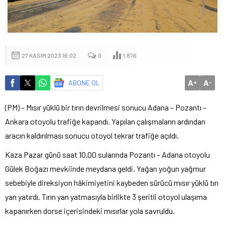
27 KASIM 2023 16:02
0
1.876
A
A
ABONE OL
+
-
(PM) – Mısır yüklü bir tırın devrilmesi sonucu Adana – Pozantı –
Ankara otoyolu trafiğe kapandı. Yapılan çalışmaların ardından
aracın kaldırılması sonucu otoyol tekrar trafiğe açıldı.
Kaza Pazar günü saat 10.00 sularında Pozantı – Adana otoyolu
Gülek Boğazı mevkiinde meydana geldi. Yağan yoğun yağmur
sebebiyle direksiyon hâkimiyetini kaybeden sürücü mısır yüklü tırı
yan yatırdı. Tırın yan yatmasıyla birlikte 3 şeritli otoyol ulaşıma
kapanırken dorse içerisindeki mısırlar yola savruldu.