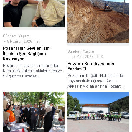
Gündem
,
Yaşam
8 Haziran 2026 11:24
Pozantı’nın Sevilen İsmi
Gündem
,
Yaşam
İbrahim Şen Sağlığına
25 Mart 2025 09:16
Kavuşuyor
Pozantı Belediyesinden
Pozantı’nın sevilen simalarından,
Yardım Eli
Kamışlı Mahallesi sakinlerinden ve
Pozanı’nın Dağdibi Mahallesinde
5 Ağustos Gazetesi...
hayvancılıkla uğraşan Adem
Akkaş’ın yıkılan ahırına Pozantı...