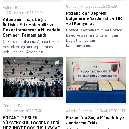
Gündem
12 Şubat 2023 23:29
Eğitim
,
Gündem
Pozantı’dan Deprem
23 Haziran 2025 09:04
Bölgelerine Yardım Eli: 4 TIR
Adana’nın İmajı, Doğru
ve 1 Kamyonet
İletişim, Etik Habercilik ve
Dezenformasyonla Mücadele
Pozantı Kaymakamlığı ve Pozantı
Semineri Tamamlandı
Belediye Başkanlığı tarafından
başlatılan yardım
Çukurova Kalkınma Ajansı teknik
kampanyasında...
destek programı kapsamında
kabul edilen; “Adana’nın...
Gündem
,
Eğitim
Asayiş
,
Gündem
5 Ocak 2026 14:59
22 Haziran 2026 17:30
Pozantı’da Suçla Mücadeleye
POZANTI MESLEK
Jandarma Etkisi
YÜKSEKOKULU ÖĞRENCİLERİ
MEZUNİYET COŞKUSU YAŞADI