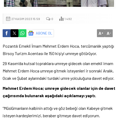
27 KASIM 2023 15:59
0
1.492
A
A
ABONE OL
+
-
Pozantılı Emekli İmam Mehmet Erdem Hoca, tercümanlık yaptığı
Birsoy Turizm Acentası ile 150 kişiyi umreye götürüyor.
29 Kasım’da kutsal topraklara umreye gidecek olan emekli imam
Mehmet Erdem Hoca umreye gitmek isteyenleri ir sonraki Aralık,
Ocak ve Şubat aylarındaki turdaki umre yolculuğuna davet ediyor.
Mehmet Erdem Hoca; umreye gidecek olanlar için de davet
çağırısında bulunarak aşağıdaki açıklamayı yaptı.
“Müslümanların kalbinin attığı ve göz bebeği olan Kabeye gitmek
isteyen kardeşlerimizi, beraber gitmeye davet ediyorum.