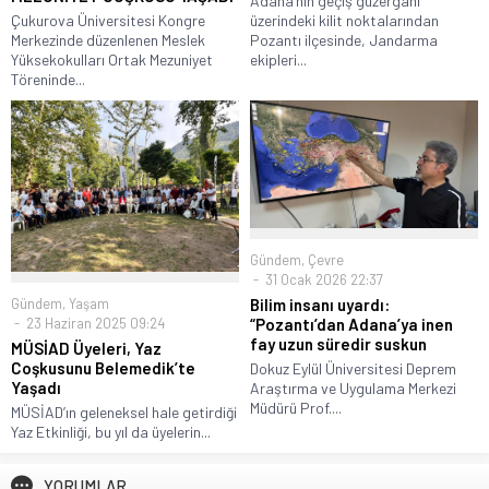
Adana’nın geçiş güzergahı
üzerindeki kilit noktalarından
Çukurova Üniversitesi Kongre
Pozantı ilçesinde, Jandarma
Merkezinde düzenlenen Meslek
ekipleri...
Yüksekokulları Ortak Mezuniyet
Töreninde...
Gündem
,
Çevre
31 Ocak 2026 22:37
Gündem
,
Yaşam
Bilim insanı uyardı:
23 Haziran 2025 09:24
“Pozantı’dan Adana’ya inen
fay uzun süredir suskun
MÜSİAD Üyeleri, Yaz
Coşkusunu Belemedik’te
Dokuz Eylül Üniversitesi Deprem
Yaşadı
Araştırma ve Uygulama Merkezi
Müdürü Prof....
MÜSİAD’ın geleneksel hale getirdiği
Yaz Etkinliği, bu yıl da üyelerin...
YORUMLAR