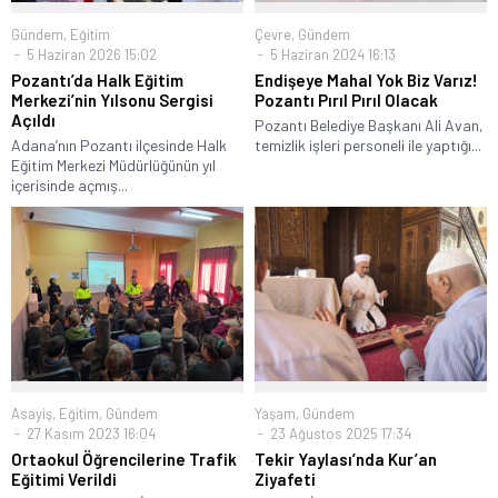
Gündem
,
Eğitim
Çevre
,
Gündem
5 Haziran 2026 15:02
5 Haziran 2024 16:13
Pozantı’da Halk Eğitim
Endişeye Mahal Yok Biz Varız!
Merkezi’nin Yılsonu Sergisi
Pozantı Pırıl Pırıl Olacak
Açıldı
Pozantı Belediye Başkanı Ali Avan,
Adana’nın Pozantı ilçesinde Halk
temizlik işleri personeli ile yaptığı...
Eğitim Merkezi Müdürlüğünün yıl
içerisinde açmış...
Asayiş
,
Eğitim
,
Gündem
Yaşam
,
Gündem
27 Kasım 2023 16:04
23 Ağustos 2025 17:34
Ortaokul Öğrencilerine Trafik
Tekir Yaylası’nda Kur’an
Eğitimi Verildi
Ziyafeti