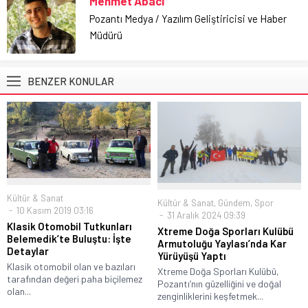
Mehmet Abacı
Pozantı Medya / Yazılım Geliştiricisi ve Haber
Müdürü
BENZER KONULAR
Kültür & Sanat
Kültür & Sanat
,
Gündem
,
Spor
10 Kasım 2019 03:16
31 Aralık 2024 09:39
Klasik Otomobil Tutkunları
Xtreme Doğa Sporları Kulübü
Belemedik’te Buluştu: İşte
Armutoluğu Yaylası’nda Kar
Detaylar
Yürüyüşü Yaptı
Klasik otomobil olan ve bazıları
Xtreme Doğa Sporları Kulübü,
tarafından değeri paha biçilemez
Pozantı’nın güzelliğini ve doğal
olan...
zenginliklerini keşfetmek...