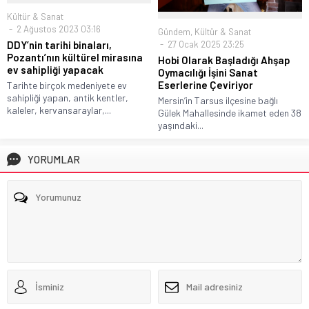
Kültür & Sanat
2 Ağustos 2023 03:16
Gündem
,
Kültür & Sanat
27 Ocak 2025 23:25
DDY’nin tarihi binaları,
Pozantı’nın kültürel mirasına
Hobi Olarak Başladığı Ahşap
ev sahipliği yapacak
Oymacılığı İşini Sanat
Eserlerine Çeviriyor
Tarihte birçok medeniyete ev
sahipliği yapan, antik kentler,
Mersin’in Tarsus ilçesine bağlı
kaleler, kervansaraylar,...
Gülek Mahallesinde ikamet eden 38
yaşındaki...
YORUMLAR