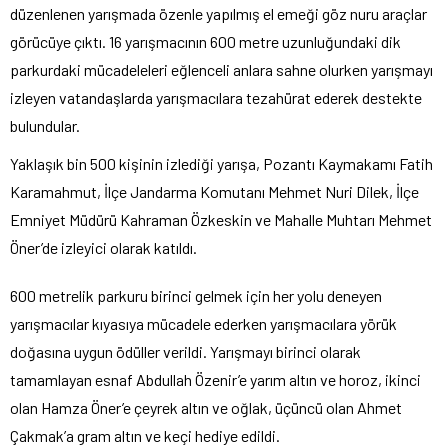
düzenlenen yarışmada özenle yapılmış el emeği göz nuru araçlar
görücüye çıktı. 16 yarışmacının 600 metre uzunluğundaki dik
parkurdaki mücadeleleri eğlenceli anlara sahne olurken yarışmayı
izleyen vatandaşlarda yarışmacılara tezahürat ederek destekte
bulundular.
Yaklaşık bin 500 kişinin izlediği yarışa, Pozantı Kaymakamı Fatih
Karamahmut, İlçe Jandarma Komutanı Mehmet Nuri Dilek, İlçe
Emniyet Müdürü Kahraman Özkeskin ve Mahalle Muhtarı Mehmet
Öner’de izleyici olarak katıldı.
600 metrelik parkuru birinci gelmek için her yolu deneyen
yarışmacılar kıyasıya mücadele ederken yarışmacılara yörük
doğasına uygun ödüller verildi. Yarışmayı birinci olarak
tamamlayan esnaf Abdullah Özenir’e yarım altın ve horoz, ikinci
olan Hamza Öner’e çeyrek altın ve oğlak, üçüncü olan Ahmet
Çakmak’a gram altın ve keçi hediye edildi.