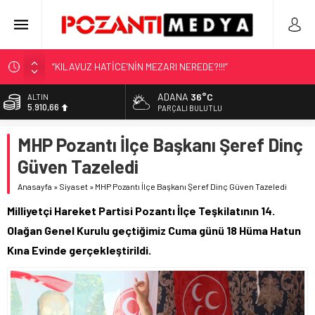
“KILAVUZ HATİCE’NİN MEZARI NEREDE?!!!”
Adana’nın Gizli Cenneti Pozantı Akçatekir Yaylası
ADANA
36°C
ALTIN
5.910,66
Yılmaz Soğutma’dan Buzdolabı Uyarısı
PARÇALI BULUTLU
Gaziantep, Mersin ve Adana’da Web Tasarımın Öncüsü GZR
BİST
MHP Pozantı İlçe Başkanı Şeref Dinç
11.456,34
Ajans
Güven Tazeledi
Harun YÜCEL Yazdı: İLBER ORTAYLI
DOLAR
42,6961
Anasayfa
»
Siyaset
»
MHP Pozantı İlçe Başkanı Şeref Dinç Güven Tazeledi
EURO
Milliyetçi Hareket Partisi Pozantı İlçe Teşkilatının 14.
50,2615
Olağan Genel Kurulu geçtiğimiz Cuma günü 18 Hüma Hatun
Kına Evinde gerçekleştirildi.