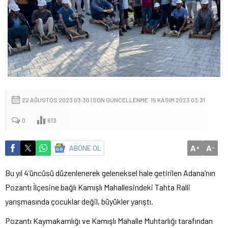
22 AĞUSTOS 2023 03:30 | SON GÜNCELLENME: 15 KASIM 2023 03:31
0
613
A
A
ABONE OL
+
-
Bu yıl 4’üncüsü düzenlenerek geleneksel hale getirilen Adana’nın
Pozantı İlçesine bağlı Kamışlı Mahallesindeki Tahta Ralli
yarışmasında çocuklar değil, büyükler yarıştı.
Pozantı Kaymakamlığı ve Kamışlı Mahalle Muhtarlığı tarafından