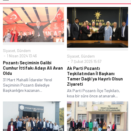
Siyaset
,
Gündem
1 Nisan 2024 13:46
Siyaset
,
Gündem
7 Şubat 2025 15:57
Pozantı Seçiminin Galibi
Cumhur İttifakı Adayı Ali Avan
Ak Parti Pozantı
Oldu
Teşkilatından İl Başkanı
Tamer Dağlı’ya Hayırlı Olsun
31 Mart Mahalli İdareler Yerel
Ziyareti
Seçiminin Pozantı Belediye
Başkanlığını kazanan...
Ak Parti Pozantı İlçe Teşkilatı,
kısa bir süre önce atanarak...