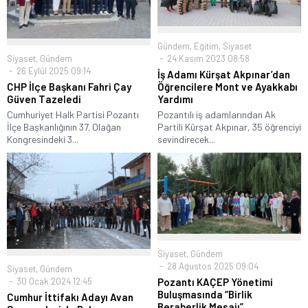
Gündem
,
Eğitim
,
Siyaset
Siyaset
,
Gündem
24 Kasım 2023 08:58
26 Eylül 2025 09:14
İş Adamı Kürşat Akpınar’dan
CHP İlçe Başkanı Fahri Çay
Öğrencilere Mont ve Ayakkabı
Güven Tazeledi
Yardımı
Cumhuriyet Halk Partisi Pozantı
Pozantılı iş adamlarından Ak
İlçe Başkanlığının 37. Olağan
Partili Kürşat Akpınar, 35 öğrenciyi
Kongresindeki 3...
sevindirecek...
Siyaset
,
Gündem
28 Ağustos 2025 09:04
Siyaset
,
Gündem
30 Ocak 2024 12:45
Pozantı KAÇEP Yönetimi
Buluşmasında “Birlik
Cumhur İttifakı Adayı Avan
Beraberlik Mesajı”