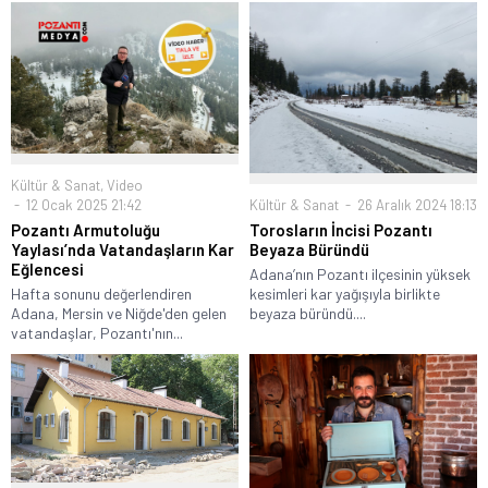
Kültür & Sanat
,
Video
Kültür & Sanat
26 Aralık 2024 18:13
12 Ocak 2025 21:42
Torosların İncisi Pozantı
Pozantı Armutoluğu
Beyaza Büründü
Yaylası’nda Vatandaşların Kar
Eğlencesi
Adana’nın Pozantı ilçesinin yüksek
kesimleri kar yağışıyla birlikte
Hafta sonunu değerlendiren
beyaza büründü....
Adana, Mersin ve Niğde'den gelen
vatandaşlar, Pozantı'nın...