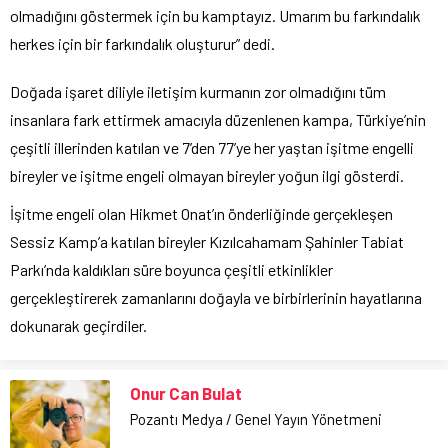
olmadığını göstermek için bu kamptayız. Umarım bu farkındalık
herkes için bir farkındalık oluşturur” dedi.
Doğada işaret diliyle iletişim kurmanın zor olmadığını tüm
insanlara fark ettirmek amacıyla düzenlenen kampa, Türkiye’nin
çeşitli illerinden katılan ve 7’den 77’ye her yaştan işitme engelli
bireyler ve işitme engeli olmayan bireyler yoğun ilgi gösterdi.
İşitme engeli olan Hikmet Onat’ın önderliğinde gerçekleşen
Sessiz Kamp’a katılan bireyler Kızılcahamam Şahinler Tabiat
Parkı’nda kaldıkları süre boyunca çeşitli etkinlikler
gerçekleştirerek zamanlarını doğayla ve birbirlerinin hayatlarına
dokunarak geçirdiler.
Onur Can Bulat
Pozantı Medya / Genel Yayın Yönetmeni