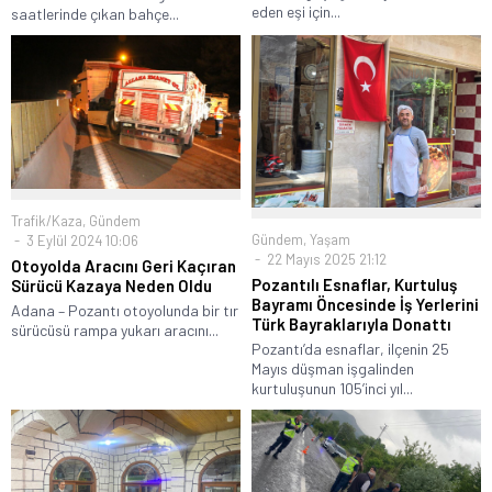
eden eşi için...
saatlerinde çıkan bahçe...
Trafik/Kaza
,
Gündem
Gündem
,
Yaşam
3 Eylül 2024 10:06
22 Mayıs 2025 21:12
Otoyolda Aracını Geri Kaçıran
Pozantılı Esnaflar, Kurtuluş
Sürücü Kazaya Neden Oldu
Bayramı Öncesinde İş Yerlerini
Adana – Pozantı otoyolunda bir tır
Türk Bayraklarıyla Donattı
sürücüsü rampa yukarı aracını...
Pozantı’da esnaflar, ilçenin 25
Mayıs düşman işgalinden
kurtuluşunun 105’inci yıl...