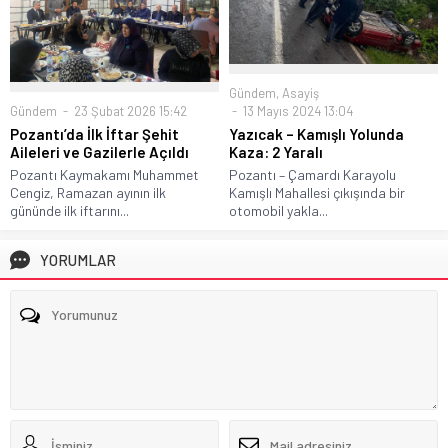
Gündem
,
Asayiş
Gündem
23 Şubat 2026 15:42
13 Mayıs 2024 13:04
Pozantı’da İlk İftar Şehit
Yazıcak – Kamışlı Yolunda
Aileleri ve Gazilerle Açıldı
Kaza: 2 Yaralı
Pozantı Kaymakamı Muhammet
Pozantı – Çamardı Karayolu
Cengiz, Ramazan ayının ilk
Kamışlı Mahallesi çıkışında bir
gününde ilk iftarını...
otomobil yakla...
YORUMLAR