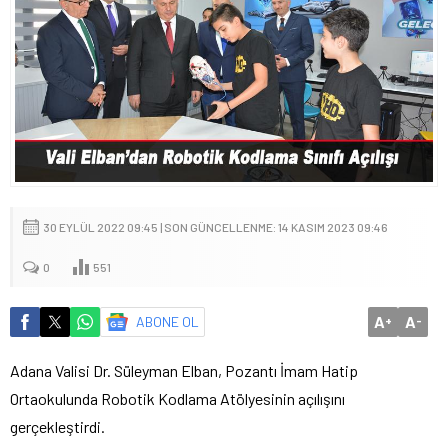
30 EYLÜL 2022 09:45 | SON GÜNCELLENME: 14 KASIM 2023 09:46
0
551
A
A
ABONE OL
+
-
Adana Valisi Dr. Süleyman Elban, Pozantı İmam Hatip
Ortaokulunda Robotik Kodlama Atölyesinin açılışını
gerçekleştirdi.