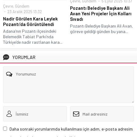
Çevre
,
Gündem
5 Eylül 2025 10:37
Çevre
,
Gündem
Pozantı Belediye Başkanı Ali
23 Aralık 2025 13:32
Avan Yeni Projeler İçin Kolları
Nadir Görülen Kara Leylek
Sıvadı
Pozantı’da Görüntülendi
Pozantı Belediye Başkanı Ali Avan,
Adana’nın Pozantı ilçesindeki
göreve geldiği günden bu yana...
Belemedik Tabiat Parkı’nda
Türkiye’de nadir rastlanan kara...
YORUMLAR
Daha sonraki yorumlarımda kullanılması için adım, e-posta adresim