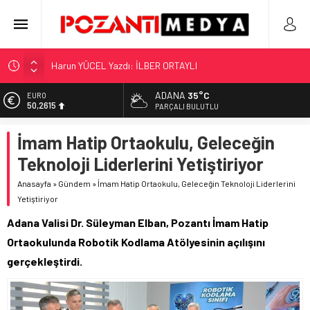
Harun YÜCEL Yazdı: İLBER ORTAYLI
“KILAVUZ HATİCE’NİN MEZARI NEREDE?!!!”
Adana’nın Gizli Cenneti Pozantı Akçatekir Yaylası
ADANA
35°C
EURO
50,2615
PARÇALI BULUTLU
Yılmaz Soğutma’dan Buzdolabı Uyarısı
Gaziantep, Mersin ve Adana’da Web Tasarımın Öncüsü GZR
ALTIN
İmam Hatip Ortaokulu, Geleceğin
5.910,66
Ajans
Teknoloji Liderlerini Yetiştiriyor
BİST
11.456,34
Anasayfa
»
Gündem
»
İmam Hatip Ortaokulu, Geleceğin Teknoloji Liderlerini
Yetiştiriyor
DOLAR
42,6961
Adana Valisi Dr. Süleyman Elban, Pozantı İmam Hatip
Ortaokulunda Robotik Kodlama Atölyesinin açılışını
gerçekleştirdi.