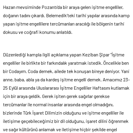
Hazan mevsiminde Pozantı’da bir araya gelen işitme engelliler,
doğanın tadını çıkardı. Belemedik’teki tarihi yapılar arasında kamp
yapan işitme engellilere tercümanları aracılığı ile bölgenin tarihi
dokusu ve coğrafi konumu anlatıldı.
Düzenlediği kampla ilgili açıklama yapan Keziban Şipar “İşitme
engelliler ile birlikte bir farkındalık yaratmak istedik. Öncelikle ben
bir Codayım. Coda demek, ailede tek konuşan bireye deniyor. Yani
anne, baba, abla ya da kardeş işitme engelli demek. Amacımız 23-
25 Eylül arasında Uluslararası İşitme Engelliler Haftasını kutlamak
için bir araya geldik. Gerek işiten gerek sağırlar gerekse
tercümanlar ile normal insanlar arasında engel olmadığını,
bizlerinde Türk İşaret Dilimizin olduğunu ve işitme engelliler ile
iletişime geçebileceğimiz bir dil olduğunu, işaret dilini öğrenmek
ve sağır kültürünü anlamak ve iletişime hiçbir şekilde engel