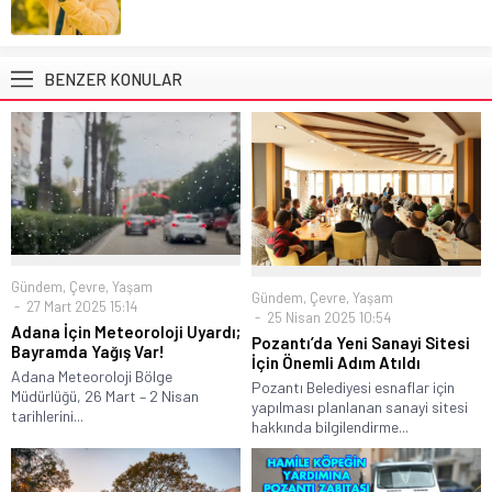
BENZER KONULAR
Gündem
,
Çevre
,
Yaşam
Gündem
,
Çevre
,
Yaşam
27 Mart 2025 15:14
25 Nisan 2025 10:54
Adana İçin Meteoroloji Uyardı;
Pozantı’da Yeni Sanayi Sitesi
Bayramda Yağış Var!
İçin Önemli Adım Atıldı
Adana Meteoroloji Bölge
Pozantı Belediyesi esnaflar için
Müdürlüğü, 26 Mart – 2 Nisan
yapılması planlanan sanayi sitesi
tarihlerini...
hakkında bilgilendirme...