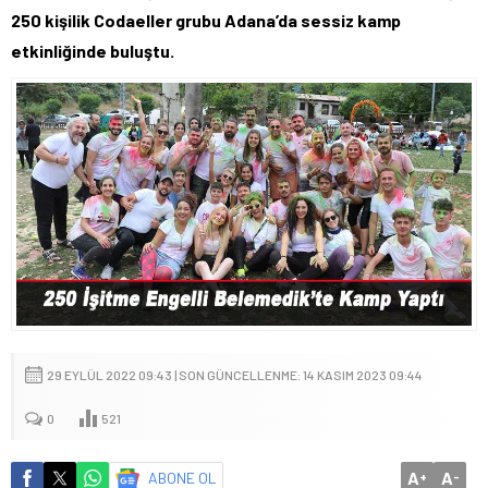
250 kişilik Codaeller grubu Adana’da sessiz kamp
etkinliğinde buluştu.
29 EYLÜL 2022 09:43 | SON GÜNCELLENME: 14 KASIM 2023 09:44
0
521
A
A
ABONE OL
+
-