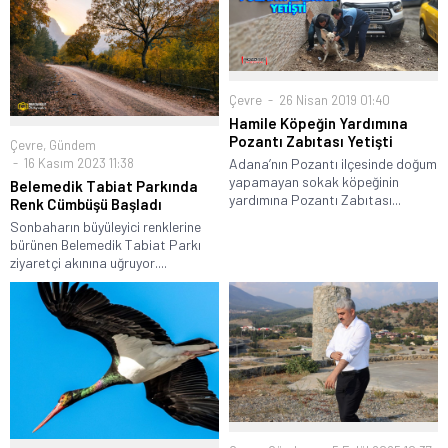
Çevre
26 Nisan 2019 01:40
Hamile Köpeğin Yardımına
Pozantı Zabıtası Yetişti
Çevre
,
Gündem
Adana’nın Pozantı ilçesinde doğum
16 Kasım 2023 11:38
yapamayan sokak köpeğinin
Belemedik Tabiat Parkında
yardımına Pozantı Zabıtası...
Renk Cümbüşü Başladı
Sonbaharın büyüleyici renklerine
bürünen Belemedik Tabiat Parkı
ziyaretçi akınına uğruyor....