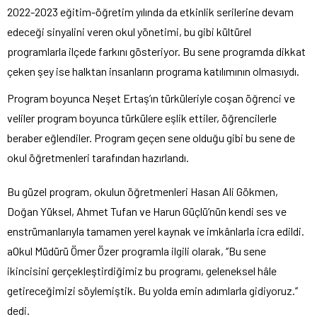
2022-2023 eğitim-öğretim yılında da etkinlik serilerine devam
edeceği sinyalini veren okul yönetimi, bu gibi kültürel
programlarla ilçede farkını gösteriyor. Bu sene programda dikkat
çeken şey ise halktan insanların programa katılımının olmasıydı.
Program boyunca Neşet Ertaş’ın türküleriyle coşan öğrenci ve
veliler program boyunca türkülere eşlik ettiler, öğrencilerle
beraber eğlendiler. Program geçen sene olduğu gibi bu sene de
okul öğretmenleri tarafından hazırlandı.
Bu güzel program, okulun öğretmenleri Hasan Ali Gökmen,
Doğan Yüksel, Ahmet Tufan ve Harun Güçlü’nün kendi ses ve
enstrümanlarıyla tamamen yerel kaynak ve imkânlarla icra edildi.
aOkul Müdürü Ömer Özer programla ilgili olarak, ‘’Bu sene
ikincisini gerçekleştirdiğimiz bu programı, geleneksel hâle
getireceğimizi söylemiştik. Bu yolda emin adımlarla gidiyoruz.’’
dedi.