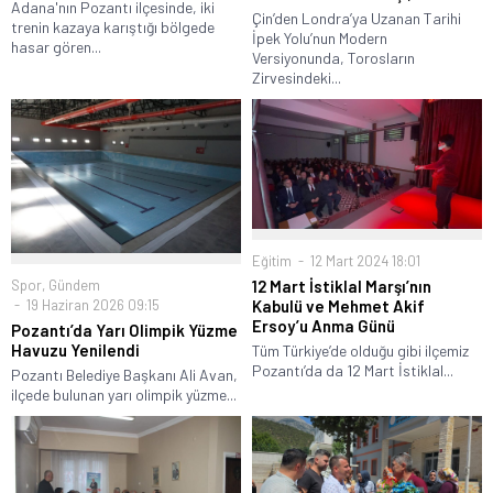
Adana'nın Pozantı ilçesinde, iki
Çin’den Londra’ya Uzanan Tarihi
trenin kazaya karıştığı bölgede
İpek Yolu’nun Modern
hasar gören...
Versiyonunda, Torosların
Zirvesindeki...
Eğitim
12 Mart 2024 18:01
Spor
,
Gündem
12 Mart İstiklal Marşı’nın
19 Haziran 2026 09:15
Kabulü ve Mehmet Akif
Ersoy’u Anma Günü
Pozantı’da Yarı Olimpik Yüzme
Havuzu Yenilendi
Tüm Türkiye’de olduğu gibi ilçemiz
Pozantı’da da 12 Mart İstiklal...
Pozantı Belediye Başkanı Ali Avan,
ilçede bulunan yarı olimpik yüzme...