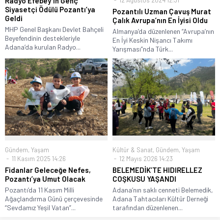
Radyo Efebey’in Genç
Siyasetçi Ödülü Pozantı’ya
Pozantılı Uzman Çavuş Murat
Geldi
Çalık Avrupa’nın En İyisi Oldu
MHP Genel Başkanı Devlet Bahçeli
Almanya’da düzenlenen “Avrupa’nın
Beyefendinin destekleriyle
En İyi Keskin Nişancı Takımı
Adana’da kurulan Radyo...
Yarışması”nda Türk...
Gündem
,
Yaşam
Kültür & Sanat
,
Gündem
,
Yaşam
11 Kasım 2025 14:26
12 Mayıs 2026 14:23
Fidanlar Geleceğe Nefes,
BELEMEDİK’TE HIDIRELLEZ
Pozantı’ya Umut Olacak
COŞKUSU YAŞANDI
Pozantı’da 11 Kasım Milli
Adana’nın saklı cenneti Belemedik,
Ağaçlandırma Günü çerçevesinde
Adana Tahtacıları Kültür Derneği
“Sevdamız Yeşil Vatan”...
tarafından düzenlenen...