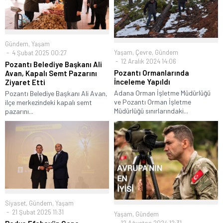
Gündem
,
Yaşam
Yaşam
,
Çevre
,
Gündem
4 Şubat 2025 00:27
12 Aralık 2024 14:06
Pozantı Belediye Başkanı Ali
Pozantı Ormanlarında
Avan, Kapalı Semt Pazarını
İnceleme Yapıldı
Ziyaret Etti
Adana Orman İşletme Müdürlüğü
Pozantı Belediye Başkanı Ali Avan,
ve Pozantı Orman İşletme
ilçe merkezindeki kapalı semt
Müdürlüğü sınırlarındaki...
pazarını...
Siyaset
,
Gündem
,
Yaşam
21 Şubat 2025 11:31
Yaşam
,
Gündem
12 Ağustos 2024 12:31