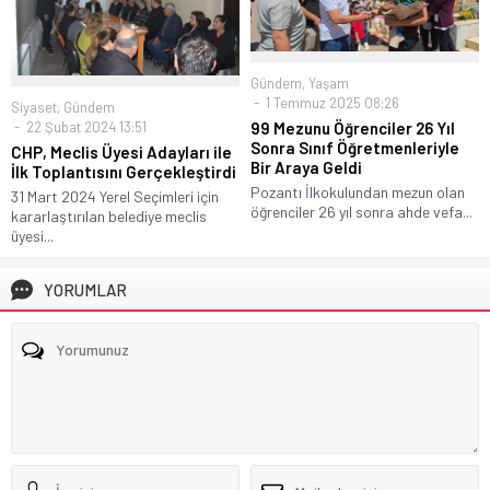
Gündem
,
Yaşam
1 Temmuz 2025 08:26
Siyaset
,
Gündem
22 Şubat 2024 13:51
99 Mezunu Öğrenciler 26 Yıl
Sonra Sınıf Öğretmenleriyle
CHP, Meclis Üyesi Adayları ile
Bir Araya Geldi
İlk Toplantısını Gerçekleştirdi
Pozantı İlkokulundan mezun olan
31 Mart 2024 Yerel Seçimleri için
öğrenciler 26 yıl sonra ahde vefa...
kararlaştırılan belediye meclis
üyesi...
YORUMLAR