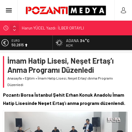
Harun YÜCEL Yazdı: İLBER ORTAYLI
“KILAVUZ HATİCE’NİN MEZARI NEREDE?!!!”
Adana’nın Gizli Cenneti Pozantı Akçatekir Yaylası
ADANA
34°C
EURO
50,2615
AÇIK
Yılmaz Soğutma’dan Buzdolabı Uyarısı
ALTIN
Gaziantep, Mersin ve Adana’da Web Tasarımın Öncüsü GZR
İmam Hatip Lisesi, Neşet Ertaş’ı
5.910,66
Ajans
Anma Programı Düzenledi
BİST
11.456,34
Anasayfa
»
Eğitim
»
İmam Hatip Lisesi, Neşet Ertaş’ı Anma Programı
Düzenledi
DOLAR
42,6961
Pozantı Borsa İstanbul Şehit Erhan Konuk Anadolu İmam
Hatip Lisesinde Neşet Ertaş’ı anma programı düzenlendi.