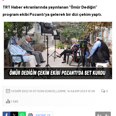
TRT Haber ekranlarında yayınlanan “Ömür Dediğin”
program ekibi Pozantı’ya gelerek bir dizi çekim yaptı.
13 EKIM 2022 10:07 | SON GÜNCELLENME: 14 KASIM 2023 10:08
0
1.585
A
A
ABONE OL
+
-