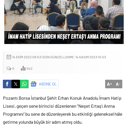
14 EKIM 2022 09:53 | SON GÜNCELLENME: 14 KASIM 2023 10:03
0
542
A
A
ABONE OL
+
-
Pozantı Borsa İstanbul Şehit Erhan Konuk Anadolu İmam Hatip
Lisesi, geçen sene birincisi düzenlenen ‘’Neşet Ertaş’ı Anma
Programını” bu sene de düzenleyerek bu etkinliği geleneksel hâle
getirme yolunda büyük bir adım atmış oldu.