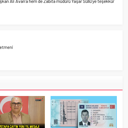
Başkan Ali Avan’a hem de Zabıta müdürü Yaşar Süllü’ye teşekkür
netmeni