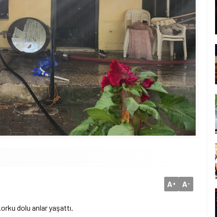
A
A
+
-
orku dolu anlar yaşattı.