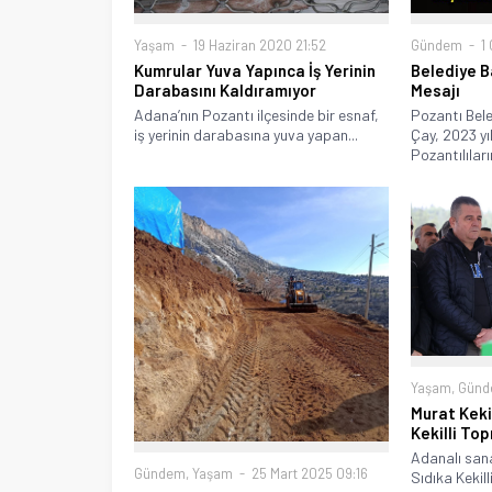
Gündem
1 
Yaşam
19 Haziran 2020 21:52
Belediye B
Kumrular Yuva Yapınca İş Yerinin
Mesajı
Darabasını Kaldıramıyor
Pozantı Bel
Adana’nın Pozantı ilçesinde bir esnaf,
Çay, 2023 yı
iş yerinin darabasına yuva yapan...
Pozantılıların
Yaşam
,
Gün
Murat Kekil
Kekilli Top
Adanalı sana
Gündem
,
Yaşam
25 Mart 2025 09:16
Sıdıka Kekil