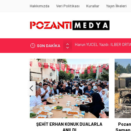
Hakkımızda
Veri Politikası
Kurallar
Yayın İlkeleri
SON DAKİKA
“KILAVUZ HATİCE’NİN MEZARI NE
Adana’nın Gizli Cenneti Pozantı 
Yılmaz Soğutma’dan Buzdolabı U
Gaziantep, Mersin ve Adana’da
Harun YÜCEL Yazdı: İLBER ORTA
UALARLA
Pozantı Otoyolu Tekir Rampasında
Pozan
Saman Yüklü Tır Alevlere Teslim Oldu
Müdür 