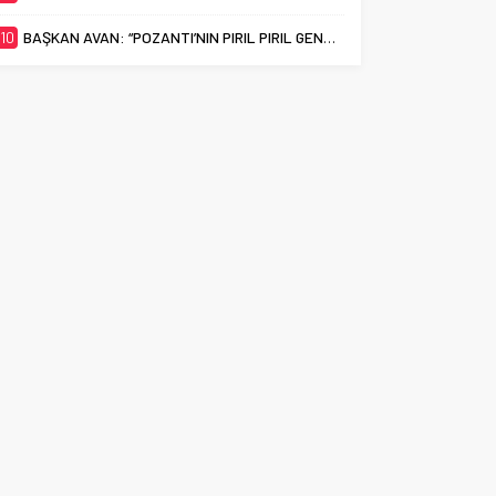
10
BAŞKAN AVAN: “POZANTI’NIN PIRIL PIRIL GENÇLERİ EN İYİ ÜNİVERSİTELERİ HAK EDİYOR”