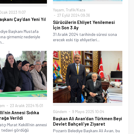
Yaşam
,
Trafik/Kaza
Ocak 2023 11:07
27 Eylül 2024 09:36
aşkanı Çay’dan Yeni Yıl
Sürücülerin Ehliyet Yenilemesi
İçin Son 3 Ay
ediye Başkanı Mustafa
31 Aralık 2024 tarihinde süresi sona
lına girmemiz nedeniyle
erecek eski tip ehliyetleri...
...
dem
23 Aralık 2024 15:01
Gündem
9 Mayıs 2025 10:04
li’nin Annesi Sıdıka
rağa Verildi
Başkan Ali Avan’dan Türkmen Beyi
Devlet Bahçeli’ye Ziyaret
tçı Murat Kekilli’nin annesi
li tedavi gördüğü
Pozantı Belediye Başkanı Ali Avan, bu