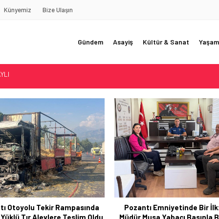
Künyemiz
Bize Ulaşın
Gündem
Asayiş
Kültür & Sanat
Yaşam
REDE?!!!”
Akçatekir Yaylası
yarısı
 Web Tasarımın Öncüsü GZR Ajans
YLI
tı Emniyetinde Bir İlk: Yeni
“Çorbacı Deresi” Parkı Hi
Musa Yabacı Basınla Buluştu
Sunuldu