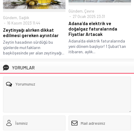
Gündem
,
Çevre
27 Ocak 2025 23:31
Gündem
,
Sağlık
Adana’da elektrik ve
16 Kasım 2023 11:44
doğalgaz faturalarında
Zeytinyağı alırken dikkat
Fiyatlar Artacak
edilmesi gereken ayrıntılar
Adana’da elektrik faturalarında
Zeytin hasadının sürdüğü bu
yeni dönem başlıyor! 1 Şubat’tan
günlerde mutfakların
itibaren, aylık...
başköşesinde yer alan zeytinyağı...
YORUMLAR