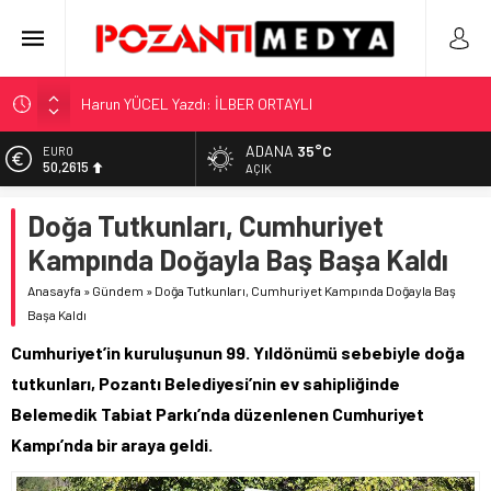
Harun YÜCEL Yazdı: İLBER ORTAYLI
“KILAVUZ HATİCE’NİN MEZARI NEREDE?!!!”
ADANA
35°C
EURO
Adana’nın Gizli Cenneti Pozantı Akçatekir Yaylası
50,2615
AÇIK
Yılmaz Soğutma’dan Buzdolabı Uyarısı
ALTIN
Doğa Tutkunları, Cumhuriyet
5.910,66
Gaziantep, Mersin ve Adana’da Web Tasarımın Öncüsü GZR
Ajans
Kampında Doğayla Baş Başa Kaldı
BİST
11.456,34
Anasayfa
»
Gündem
»
Doğa Tutkunları, Cumhuriyet Kampında Doğayla Baş
Başa Kaldı
DOLAR
42,6961
Cumhuriyet’in kuruluşunun 99. Yıldönümü sebebiyle doğa
tutkunları, Pozantı Belediyesi’nin ev sahipliğinde
Belemedik Tabiat Parkı’nda düzenlenen Cumhuriyet
Kampı’nda bir araya geldi.