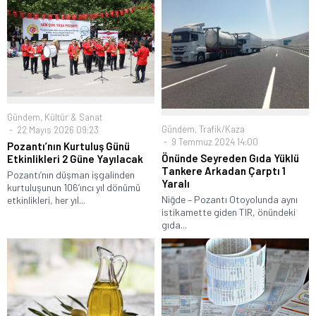
Gündem
,
Kültür & Sanat
Gündem
,
Trafik/Kaza
22 Mayıs 2026 09:23
9 Temmuz 2024 14:00
Pozantı’nın Kurtuluş Günü
Önünde Seyreden Gıda Yüklü
Etkinlikleri 2 Güne Yayılacak
Tankere Arkadan Çarptı 1
Pozantı’nın düşman işgalinden
Yaralı
kurtuluşunun 106’ıncı yıl dönümü
Niğde – Pozantı Otoyolunda aynı
etkinlikleri, her yıl...
istikamette giden TIR, önündeki
gıda...