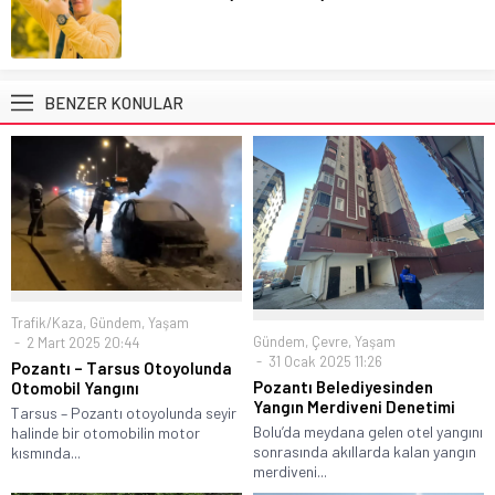
BENZER KONULAR
Trafik/Kaza
,
Gündem
,
Yaşam
Gündem
,
Çevre
,
Yaşam
2 Mart 2025 20:44
31 Ocak 2025 11:26
Pozantı – Tarsus Otoyolunda
Pozantı Belediyesinden
Otomobil Yangını
Yangın Merdiveni Denetimi
Tarsus – Pozantı otoyolunda seyir
Bolu’da meydana gelen otel yangını
halinde bir otomobilin motor
sonrasında akıllarda kalan yangın
kısmında...
merdiveni...