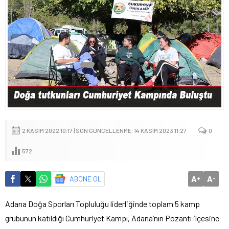
2 KASIM 2022 10:17 | SON GÜNCELLENME: 14 KASIM 2023 11:27
0
572
A
A
ABONE OL
+
-
Adana Doğa Sporları Topluluğu liderliğinde toplam 5 kamp
grubunun katıldığı Cumhuriyet Kampı, Adana’nın Pozantı ilçesine