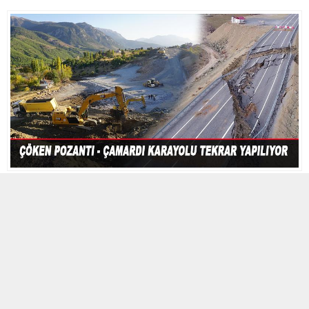
26 EKIM 2022 10:16 | SON GÜNCELLENME: 14 KASIM 2023 10:17
0
654
A
A
ABONE OL
+
-
2 yıl önce karayolları tarafından yapılan Adana’nın Pozantı