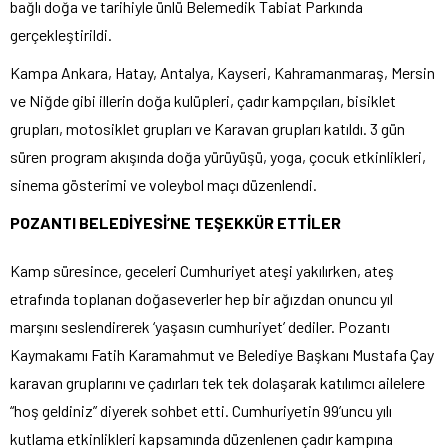
bağlı doğa ve tarihiyle ünlü Belemedik Tabiat Parkında
gerçekleştirildi.
Kampa Ankara, Hatay, Antalya, Kayseri, Kahramanmaraş, Mersin
ve Niğde gibi illerin doğa kulüpleri, çadır kampçıları, bisiklet
grupları, motosiklet grupları ve Karavan grupları katıldı. 3 gün
süren program akışında doğa yürüyüşü, yoga, çocuk etkinlikleri,
sinema gösterimi ve voleybol maçı düzenlendi.
POZANTI BELEDİYESİ’NE TEŞEKKÜR ETTİLER
Kamp süresince, geceleri Cumhuriyet ateşi yakılırken, ateş
etrafında toplanan doğaseverler hep bir ağızdan onuncu yıl
marşını seslendirerek ‘yaşasın cumhuriyet’ dediler. Pozantı
Kaymakamı Fatih Karamahmut ve Belediye Başkanı Mustafa Çay
karavan gruplarını ve çadırları tek tek dolaşarak katılımcı ailelere
“hoş geldiniz” diyerek sohbet etti. Cumhuriyetin 99’uncu yılı
kutlama etkinlikleri kapsamında düzenlenen çadır kampına