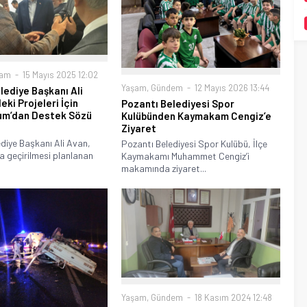
şam
15 Mayıs 2025 12:02
Yaşam
,
Gündem
12 Mayıs 2026 13:44
lediye Başkanı Ali
eki Projeleri İçin
Pozantı Belediyesi Spor
um’dan Destek Sözü
Kulübünden Kaymakam Cengiz’e
Ziyaret
diye Başkanı Ali Avan,
Pozantı Belediyesi Spor Kulübü, İlçe
a geçirilmesi planlanan
Kaymakamı Muhammet Cengiz’i
makamında ziyaret...
Yaşam
,
Gündem
18 Kasım 2024 12:48