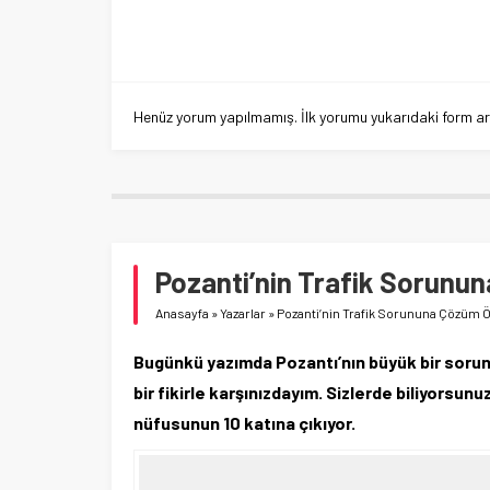
Henüz yorum yapılmamış. İlk yorumu yukarıdaki form aracı
Pozanti’nin Trafik Sorunun
Anasayfa
»
Yazarlar
»
Pozanti’nin Trafik Sorununa Çözüm Ö
Bugünkü yazımda Pozantı’nın büyük bir sorun
bir fikirle karşınızdayım. Sizlerde biliyorsunu
nüfusunun 10 katına çıkıyor.