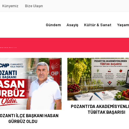
Künyemiz
Bize Ulaşın
Gündem
Asayiş
Kültür & Sanat
Yaşam
REDE?!!!”
Akçatekir Yaylası
yarısı
 Web Tasarımın Öncüsü GZR Ajans
YLI
TI’DA AKADEMİSYENLERDEN
TÜBİTAK BAŞARISI
ŞEHİT ERHAN KONUK DUAL
ANILDI