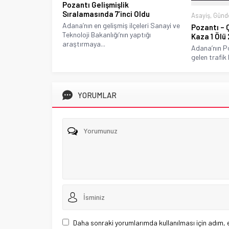
Pozantı Gelişmişlik
Sıralamasında 7’inci Oldu
Asayiş
,
Gün
Adana’nın en gelişmiş ilçeleri Sanayi ve
Pozantı –
Teknoloji Bakanlığı’nın yaptığı
Kaza 1 Ölü 
araştırmaya...
Adana’nın P
gelen trafik 
YORUMLAR
Daha sonraki yorumlarımda kullanılması için adım, 