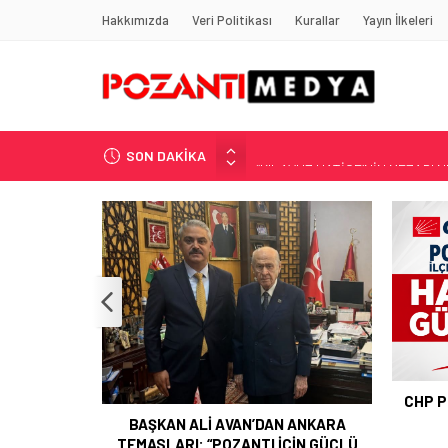
Hakkımızda
Veri Politikası
Kurallar
Yayın İlkeleri
SON DAKİKA
“KILAVUZ HATİCE’NİN MEZARI NE
Adana’nın Gizli Cenneti Pozantı 
Yılmaz Soğutma’dan Buzdolabı U
Gaziantep, Mersin ve Adana’da
Harun YÜCEL Yazdı: İLBER ORTA
POZAN
CHP POZANTI İLÇE BAŞKANI HASAN
GÜRBÜZ OLDU
 ANKARA
ÇİN GÜÇLÜ