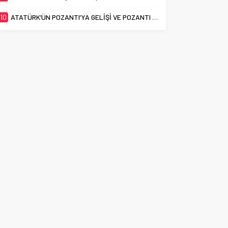
10
ATATÜRK’ÜN POZANTI’YA GELİŞİ VE POZANTI KONGRESİ’NİN 106. YILI KUTLANDI