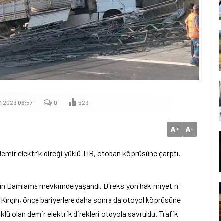
M 2023 06:57
0
523
A
A
+
-
ir elektrik direği yüklü TIR, otoban köprüsüne çarptı.
un Damlama mevkiinde yaşandı. Direksiyon hâkimiyetini
 Kırgın, önce bariyerlere daha sonra da otoyol köprüsüne
lü olan demir elektrik direkleri otoyola savruldu. Trafik