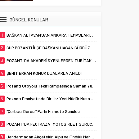
HAYATINI KAYBETTİ
çalışmalarına devam ediyor.
Cumhuriyet Mahallesi sınırları
Adana’nın Pozantı ilçesinde
içerisinde bulunan ve uzun
otomobil ile motosikletin
GÜNCEL KONULAR
yıllardır “Çorbacı Deresi” adıyla
çarpışması sonucu meydana
bilinen...
gelen trafik kazasında bir kişi
1
BAŞKAN ALİ AVAN’DAN ANKARA TEMASLARI: “POZANTI İÇİN GÜÇLÜ DESTEK, KESİNTİSİZ HİZMET”
yaşamını yitirdi. Pozantı’da
akşam saatlerinde meydana
2
CHP POZANTI İLÇE BAŞKANI HASAN GÜRBÜZ OLDU
gelen trafik kazasında,
otomobil ile motosiklet çarpıştı.
3
POZANTI’DA AKADEMİSYENLERDEN TÜBİTAK BAŞARISI
Feci kazada motosiklet...
4
ŞEHİT ERHAN KONUK DUALARLA ANILDI
5
Pozantı Otoyolu Tekir Rampasında Saman Yüklü Tır Alevlere Teslim Oldu
6
Pozantı Emniyetinde Bir İlk: Yeni Müdür Musa Yabacı Basınla Buluştu
7
“Çorbacı Deresi” Parkı Hizmete Sunuldu
8
POZANTI’DA FECİ KAZA: MOTOSİKLET SÜRÜCÜSÜ HAYATINI KAYBETTİ
9
Jandarmadan Akçatekir, Alpu ve Fındıklı Mahallelerinde Dolandırıcılık Uyarısı