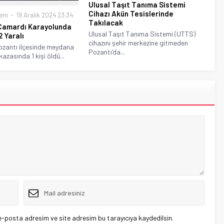
Ulusal Taşıt Tanıma Sistemi
Cihazı Akün Tesislerinde
dem
19 Aralık 2024 23:34
Takılacak
 Çamardı Karayolunda
Ulusal Taşıt Tanıma Sistemi (UTTS)
2 Yaralı
cihazını şehir merkezine gitmeden
ozantı ilçesinde meydana
Pozantı’da...
kazasında 1 kişi öldü...
e-posta adresim ve site adresim bu tarayıcıya kaydedilsin.