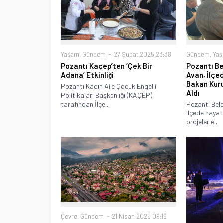
Yaşam
,
Gündem
27 Şubat 2025 23:38
Gündem
,
Ya
Pozantı Kaçep’ten ‘Çek Bir
Pozantı Be
Adana’ Etkinliği
Avan, İlçed
Bakan Kur
Pozantı Kadın Aile Çocuk Engelli
Aldı
Politikaları Başkanlığı (KAÇEP)
tarafından İlçe...
Pozantı Bele
ilçede hayat
projelerle...
Çevre
,
Gündem
21 Nisan 2025 09:16