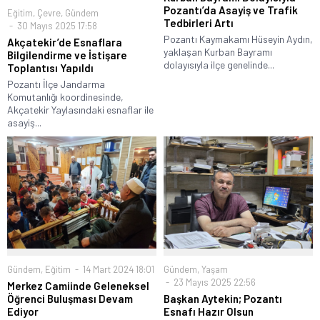
Pozantı’da Asayiş ve Trafik
Eğitim
,
Çevre
,
Gündem
Tedbirleri Artı
30 Mayıs 2025 17:58
Pozantı Kaymakamı Hüseyin Aydın,
Akçatekir’de Esnaflara
yaklaşan Kurban Bayramı
Bilgilendirme ve İstişare
dolayısıyla ilçe genelinde...
Toplantısı Yapıldı
Pozantı İlçe Jandarma
Komutanlığı koordinesinde,
Akçatekir Yaylasındaki esnaflar ile
asayiş...
Gündem
,
Eğitim
14 Mart 2024 18:01
Gündem
,
Yaşam
23 Mayıs 2025 22:56
Merkez Camiinde Geleneksel
Öğrenci Buluşması Devam
Başkan Aytekin; Pozantı
Ediyor
Esnafı Hazır Olsun