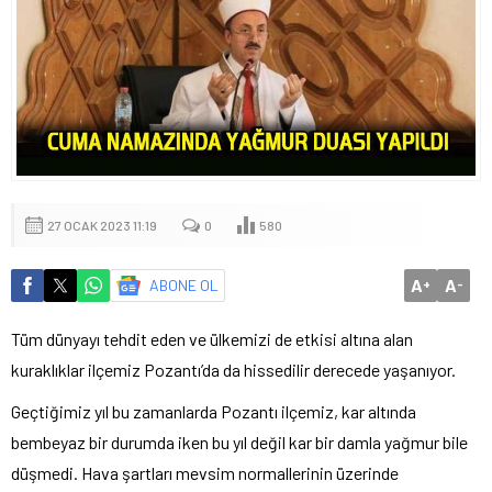
27 OCAK 2023 11:19
0
580
A
A
ABONE OL
+
-
Tüm dünyayı tehdit eden ve ülkemizi de etkisi altına alan
kuraklıklar ilçemiz Pozantı’da da hissedilir derecede yaşanıyor.
Geçtiğimiz yıl bu zamanlarda Pozantı ilçemiz, kar altında
bembeyaz bir durumda iken bu yıl değil kar bir damla yağmur bile
düşmedi. Hava şartları mevsim normallerinin üzerinde