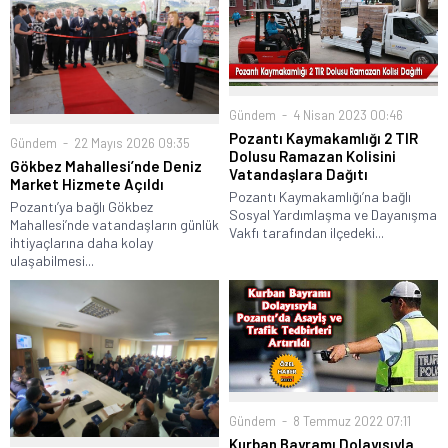
Gündem
4 Nisan 2023 00:46
Pozantı Kaymakamlığı 2 TIR
Gündem
22 Mayıs 2026 09:35
Dolusu Ramazan Kolisini
Gökbez Mahallesi’nde Deniz
Vatandaşlara Dağıtı
Market Hizmete Açıldı
Pozantı Kaymakamlığı’na bağlı
Pozantı’ya bağlı Gökbez
Sosyal Yardımlaşma ve Dayanışma
Mahallesi’nde vatandaşların günlük
Vakfı tarafından ilçedeki...
ihtiyaçlarına daha kolay
ulaşabilmesi...
Gündem
8 Temmuz 2022 07:11
Kurban Bayramı Dolayısıyla