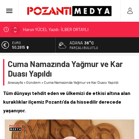
Harun YÜCEL Yazdı: İLBER ORTAYLI
“KILAVUZ HATİCE’NİN MEZARI NEREDE?!!!”
Adana’nın Gizli Cenneti Pozantı Akçatekir Yaylası
ADANA
36°C
EURO
50,2615
PARÇALI BULUTLU
Yılmaz Soğutma’dan Buzdolabı Uyarısı
ALTIN
Gaziantep, Mersin ve Adana’da Web Tasarımın Öncüsü GZR
Cuma Namazında Yağmur ve Kar
5.910,66
Ajans
Duası Yapıldı
BİST
11.456,34
Anasayfa
»
Gündem
»
Cuma Namazında Yağmur ve Kar Duası Yapıldı
DOLAR
Tüm dünyayı tehdit eden ve ülkemizi de etkisi altına alan
42,6961
kuraklıklar ilçemiz Pozantı’da da hissedilir derecede
yaşanıyor.