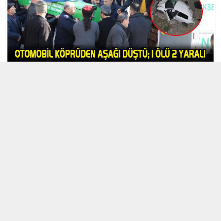
27 OCAK 2023 11:18 | SON GÜNCELLENME: 14 KASIM 2023 11:19
0
598
A
A
ABONE OL
+
-
Kaza, Cumartesi günü akşam saat 21.30 sularında Pozantı ilçesi
D – 750 karayolu üzeri Akköprü Mesire Alanı girişinde meydana
geldi. Pozantı yönünden Niğde yönüne seyreden ve içerisinde 3
kişinin olduğu, Ç.S. (22) isimli kişinin kullandığı 01 CGS 15 plakalı
otomobil, henüz bilinmeyen bir nedenle 20 metrelik çakıt çayı