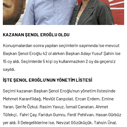
KAZANAN ŞENOL EROĞLU OLDU
Konuşmalardan sonra yapılan seçimlerin sayımında ise mevcut
Başkan Şenol Eroğlu 42 ol alırken Başkan Adayı Yusuf Şahin ise
15 oy aldı. Seçimlerde 5 kişi oy kullanmazken 2 oy da geçersiz
sayıldı.
İŞTE ŞENOL EROĞLU’NUN YÖNETİM LİSTESİ
Seçimi kazanan Başkan Şenol Eroğlu’nun yönetim listesinde
Mehmet Karanfildağ, Mevlüt Canpolat, Ercan Erdem, Emine
Yaran, Şerife Özkul, Rasim Yavuz, İsmail Canatan, Ahmet
Tüfekçi, Fahri Çay, Faridun Gumru, Ferdi Pehlivan, Hasan Gürbüz
yer aldı. İl Delegeliklerine ise, Nevzat Gözüküçük, Tahsin Ünal,