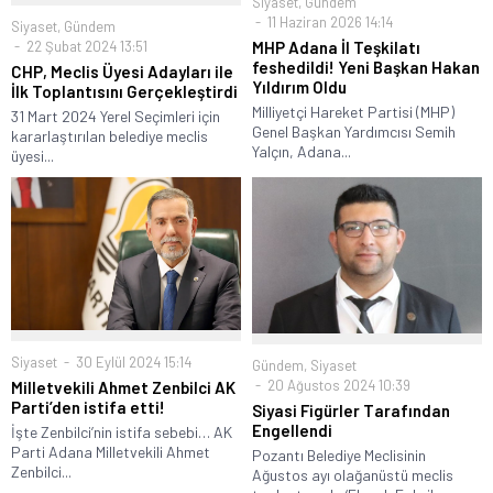
Siyaset
,
Gündem
11 Haziran 2026 14:14
Siyaset
,
Gündem
MHP Adana İl Teşkilatı
22 Şubat 2024 13:51
feshedildi! Yeni Başkan Hakan
CHP, Meclis Üyesi Adayları ile
Yıldırım Oldu
İlk Toplantısını Gerçekleştirdi
Milliyetçi Hareket Partisi (MHP)
31 Mart 2024 Yerel Seçimleri için
Genel Başkan Yardımcısı Semih
kararlaştırılan belediye meclis
Yalçın, Adana...
üyesi...
Siyaset
30 Eylül 2024 15:14
Gündem
,
Siyaset
20 Ağustos 2024 10:39
Milletvekili Ahmet Zenbilci AK
Parti’den istifa etti!
Siyasi Figürler Tarafından
Engellendi
İşte Zenbilci’nin istifa sebebi… AK
Parti Adana Milletvekili Ahmet
Pozantı Belediye Meclisinin
Zenbilci...
Ağustos ayı olağanüstü meclis