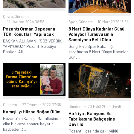
Çevre
,
Gündem
Spor
,
Gündem
10 Mart 2026 13:54
14 Haziran 2024 08:58
8 Mart Dünya Kadınlar Günü
Pozantı Orman Deposuna
Voleybol Turnuvasının
TOKİ Konutları Yapılacak
Şampiyonu Belli Oldu
BAŞKAN ALİ AVAN: “SÖZ VERDİK,
Gençlik ve Spor Bakanlığı
YAPIYORUZ!” Pozantı Belediye
tarafından 8 Mart Dünya Kadınlar
Başkanı Ali...
Günü...
Gündem
27 Temmuz 2022 07:36
Gündem
20 Eylül 2023 04:46
Kamışlı’yı Hüzne Boğan Ölüm
Hafriyat Kamyonu Su
Pozantı’nın Kamışlı Mahallesinde
Fabrikasına Bahçesine
elim bir kaza sonucu hayatını
Devrildi
kaybeden 3...
Pozantı ilçesinde çakıl yüklü