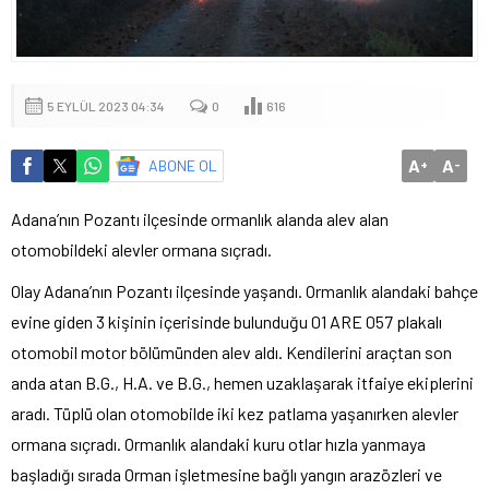
5 EYLÜL 2023 04:34
0
616
A
A
ABONE OL
+
-
Adana’nın Pozantı ilçesinde ormanlık alanda alev alan
otomobildeki alevler ormana sıçradı.
Olay Adana’nın Pozantı ilçesinde yaşandı. Ormanlık alandaki bahçe
evine giden 3 kişinin içerisinde bulunduğu 01 ARE 057 plakalı
otomobil motor bölümünden alev aldı. Kendilerini araçtan son
anda atan B.G., H.A. ve B.G., hemen uzaklaşarak itfaiye ekiplerini
aradı. Tüplü olan otomobilde iki kez patlama yaşanırken alevler
ormana sıçradı. Ormanlık alandaki kuru otlar hızla yanmaya
başladığı sırada Orman işletmesine bağlı yangın arazözleri ve