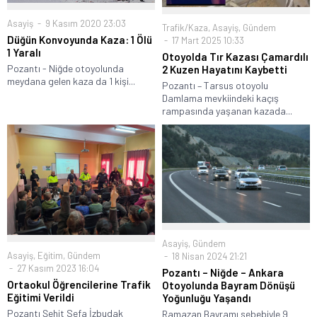
Asayiş
9 Kasım 2020 23:03
Trafik/Kaza
,
Asayiş
,
Gündem
Düğün Konvoyunda Kaza: 1 Ölü
17 Mart 2025 10:33
1 Yaralı
Otoyolda Tır Kazası Çamardılı
Pozantı - Niğde otoyolunda
2 Kuzen Hayatını Kaybetti
meydana gelen kaza da 1 kişi...
Pozantı – Tarsus otoyolu
Damlama mevkiindeki kaçış
rampasında yaşanan kazada...
Asayiş
,
Gündem
Asayiş
,
Eğitim
,
Gündem
18 Nisan 2024 21:21
27 Kasım 2023 16:04
Pozantı – Niğde – Ankara
Ortaokul Öğrencilerine Trafik
Otoyolunda Bayram Dönüşü
Eğitimi Verildi
Yoğunluğu Yaşandı
Pozantı Şehit Sefa İzbudak
Ramazan Bayramı sebebiyle 9