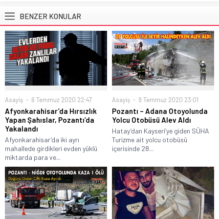
BENZER KONULAR
Asayiş
6 Temmuz 2020 22:47
Asayiş
9 Temmuz 2020 23:01
Afyonkarahisar’da Hırsızlık
Pozantı – Adana Otoyolunda
Yapan Şahıslar, Pozantı’da
Yolcu Otobüsü Alev Aldı
Yakalandı
Hatay’dan Kayseri’ye giden SÜHA
Afyonkarahisar’da iki ayrı
Turizme ait yolcu otobüsü
mahallede girdikleri evden yüklü
içerisinde 28...
miktarda para ve...