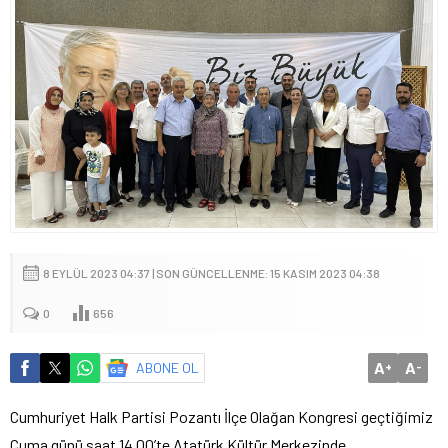
8 EYLÜL 2023 04:37 | SON GÜNCELLENME: 15 KASIM 2023 04:38
0
656
A
A
ABONE OL
+
-
Cumhuriyet Halk Partisi Pozantı İlçe Olağan Kongresi geçtiğimiz
Cuma günü saat 14.00’te Atatürk Kültür Merkezinde