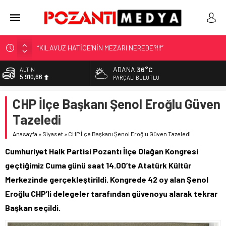
“KILAVUZ HATİCE’NİN MEZARI NEREDE?!!!”
Adana’nın Gizli Cenneti Pozantı Akçatekir Yaylası
ADANA
36°C
ALTIN
5.910,66
Yılmaz Soğutma’dan Buzdolabı Uyarısı
PARÇALI BULUTLU
Gaziantep, Mersin ve Adana’da Web Tasarımın Öncüsü GZR
BİST
CHP İlçe Başkanı Şenol Eroğlu Güven
11.456,34
Ajans
Tazeledi
Harun YÜCEL Yazdı: İLBER ORTAYLI
DOLAR
42,6961
Anasayfa
»
Siyaset
»
CHP İlçe Başkanı Şenol Eroğlu Güven Tazeledi
EURO
Cumhuriyet Halk Partisi Pozantı İlçe Olağan Kongresi
50,2615
geçtiğimiz Cuma günü saat 14.00’te Atatürk Kültür
Merkezinde gerçekleştirildi. Kongrede 42 oy alan Şenol
Eroğlu CHP’li delegeler tarafından güvenoyu alarak tekrar
Başkan seçildi.