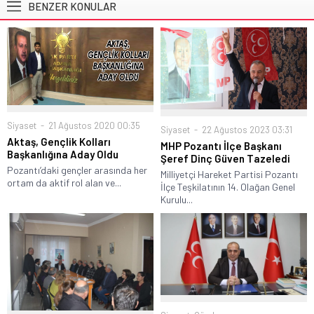
BENZER KONULAR
Siyaset
21 Ağustos 2020 00:35
Siyaset
22 Ağustos 2023 03:31
Aktaş, Gençlik Kolları
MHP Pozantı İlçe Başkanı
Başkanlığına Aday Oldu
Şeref Dinç Güven Tazeledi
Pozantı’daki gençler arasında her
Milliyetçi Hareket Partisi Pozantı
ortam da aktif rol alan ve...
İlçe Teşkilatının 14. Olağan Genel
Kurulu...