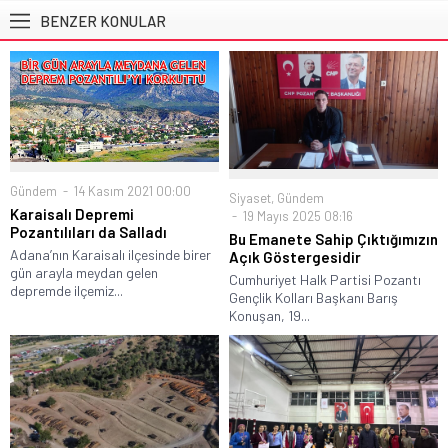
BENZER KONULAR
Gündem
14 Kasım 2021 00:00
Siyaset
,
Gündem
Karaisalı Depremi
19 Mayıs 2025 08:16
Pozantılıları da Salladı
Bu Emanete Sahip Çıktığımızın
Adana’nın Karaisalı ilçesinde birer
Açık Göstergesidir
gün arayla meydan gelen
Cumhuriyet Halk Partisi Pozantı
depremde ilçemiz...
Gençlik Kolları Başkanı Barış
Konuşan, 19...