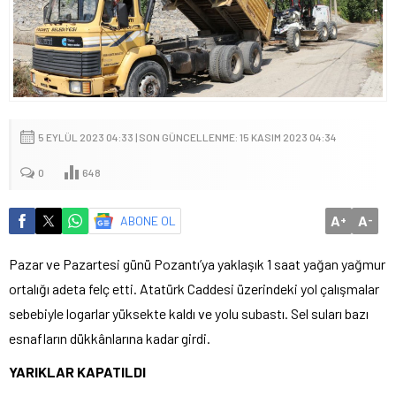
5 EYLÜL 2023 04:33 | SON GÜNCELLENME: 15 KASIM 2023 04:34
0
648
A
A
ABONE OL
+
-
Pazar ve Pazartesi günü Pozantı’ya yaklaşık 1 saat yağan yağmur
ortalığı adeta felç etti. Atatürk Caddesi üzerindeki yol çalışmalar
sebebiyle logarlar yüksekte kaldı ve yolu subastı. Sel suları bazı
esnafların dükkânlarına kadar girdi.
YARIKLAR KAPATILDI