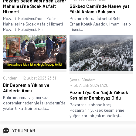
Pozantı Belediyesi’nden Zafer
Gökbez Camii’nde Maneviyat
Mahallesi’ne Sıcak Asfalt
Yüklü Anlamlı Buluşma
Hizmeti
Pozantı Borsa İstanbul Şehit
Pozantı Belediyesi’nden Zafer
Erhan Konuk Anadolu İmam Hatip
Mahallesi’ne Sıcak Asfalt Hizmeti
Lisesi...
Pozantı Belediyesi, Fen...
Gündem
12 Şubat 2023 23:31
Çevre
,
Gündem
Bir Depremin Yıkımı ve
30 Aralık 2024 17:20
Ailelerin Acısı
Pozantı’ya Kar Yağdı Yüksek
Kahramanmaraş merkezli
Kesimler Bembeyaz Oldu
depremler nedeniyle İskenderun'da
Pazartesi sabaha karşı
yıkılan 5 katlı bir binada...
Pozantı’nın yüksek kesimlerine
yağan kar, birçok mahalleyi...
YORUMLAR