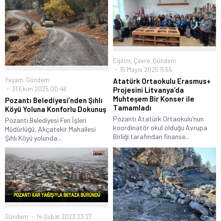
Eğitim
,
Çevre
,
Gündem
15 Mayıs 2025 11:55
Yaşam
,
Gündem
Atatürk Ortaokulu Erasmus+
31 Ekim 2025 00:46
Projesini Litvanya’da
Muhteşem Bir Konser ile
Pozantı Belediyesi’nden Şıhlı
Tamamladı
Köyü Yoluna Konforlu Dokunuş
Pozantı Atatürk Ortaokulu’nun
Pozantı Belediyesi Fen İşleri
koordinatör okul olduğu Avrupa
Müdürlüğü, Akçatekir Mahallesi
Birliği tarafından finanse...
Şıhlı Köyü yolunda...
Gündem
14 Şubat 2023 23:27