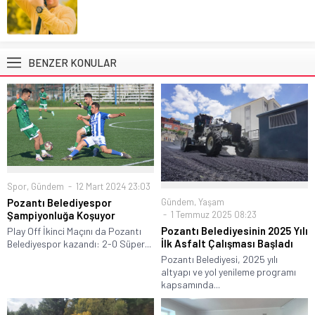
BENZER KONULAR
Spor
,
Gündem
12 Mart 2024 23:03
Gündem
,
Yaşam
Pozantı Belediyespor
1 Temmuz 2025 08:23
Şampiyonluğa Koşuyor
Pozantı Belediyesinin 2025 Yılı
Play Off İkinci Maçını da Pozantı
İlk Asfalt Çalışması Başladı
Belediyespor kazandı: 2-0 Süper...
Pozantı Belediyesi, 2025 yılı
altyapı ve yol yenileme programı
kapsamında...