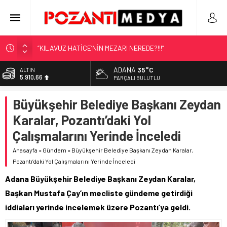
“KILAVUZ HATİCE’NİN MEZARI NEREDE?!!!”
Adana’nın Gizli Cenneti Pozantı Akçatekir Yaylası
ADANA
35°C
ALTIN
5.910,66
Yılmaz Soğutma’dan Buzdolabı Uyarısı
PARÇALI BULUTLU
Gaziantep, Mersin ve Adana’da Web Tasarımın Öncüsü GZR
BİST
Büyükşehir Belediye Başkanı Zeydan
11.456,34
Ajans
Karalar, Pozantı’daki Yol
Harun YÜCEL Yazdı: İLBER ORTAYLI
DOLAR
42,6961
Çalışmalarını Yerinde İnceledi
EURO
Anasayfa
»
Gündem
»
Büyükşehir Belediye Başkanı Zeydan Karalar,
50,2615
Pozantı’daki Yol Çalışmalarını Yerinde İnceledi
Adana Büyükşehir Belediye Başkanı Zeydan Karalar,
Başkan Mustafa Çay’ın mecliste gündeme getirdiği
iddiaları yerinde incelemek üzere Pozantı’ya geldi.