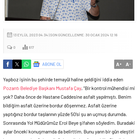
13 EYLÜL 2023 04:34 | SON GÜNCELLENME: 30 OCAK 2024 12:16
0
617
A
A
ABONE OL
+
-
Yapboz işinin bu şehirde temayül haline geldiğini iddia eden
Pozantı Belediye Başkanı Mustafa Çay
, “Bir kontrol mühendisi mi
yok? Daha önce de Hastane Caddesine asfalt yapılmıştı. Benim
bildiğim asfalt üzerine bordur döşenmez. Asfalt üzerine
yaptığınız bordur taşlarının yüzde 50’si şu an uçmuş durumda.
Sonrasında Yol Müdürümüz Erol Beye şifahen söyledim. Buradaki
aylar önceki konuşmamda da belirttim. Bunu yarın bir gün eleştiri