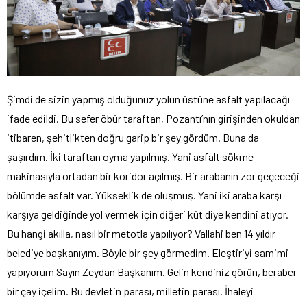
Şimdi de sizin yapmış olduğunuz yolun üstüne asfalt yapılacağı
ifade edildi. Bu sefer öbür taraftan, Pozantı’nın girişinden okuldan
itibaren, şehitlikten doğru garip bir şey gördüm. Buna da
şaşırdım. İki taraftan oyma yapılmış. Yani asfalt sökme
makinasıyla ortadan bir koridor açılmış. Bir arabanın zor geçeceği
bölümde asfalt var. Yükseklik de oluşmuş. Yani iki araba karşı
karşıya geldiğinde yol vermek için diğeri küt diye kendini atıyor.
Bu hangi akılla, nasıl bir metotla yapılıyor? Vallahi ben 14 yıldır
belediye başkanıyım. Böyle bir şey görmedim. Eleştiriyi samimi
yapıyorum Sayın Zeydan Başkanım. Gelin kendiniz görün, beraber
bir çay içelim. Bu devletin parası, milletin parası. İhaleyi