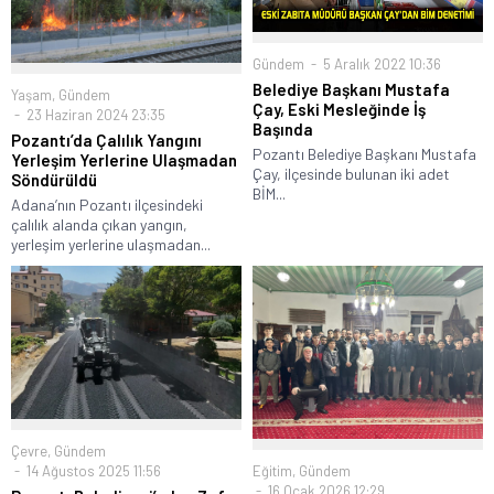
Gündem
5 Aralık 2022 10:36
Belediye Başkanı Mustafa
Yaşam
,
Gündem
Çay, Eski Mesleğinde İş
23 Haziran 2024 23:35
Başında
Pozantı’da Çalılık Yangını
Pozantı Belediye Başkanı Mustafa
Yerleşim Yerlerine Ulaşmadan
Çay, ilçesinde bulunan iki adet
Söndürüldü
BİM...
Adana’nın Pozantı ilçesindeki
çalılık alanda çıkan yangın,
yerleşim yerlerine ulaşmadan...
Çevre
,
Gündem
Eğitim
,
Gündem
14 Ağustos 2025 11:56
16 Ocak 2026 12:29