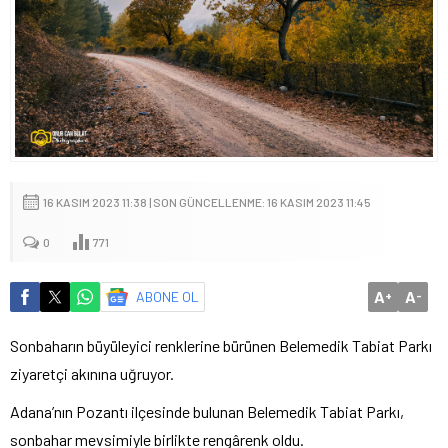
16 KASIM 2023 11:38 | SON GÜNCELLENME: 16 KASIM 2023 11:45
0
771
A
A
ABONE OL
+
-
Sonbaharın büyüleyici renklerine bürünen Belemedik Tabiat Parkı
ziyaretçi akınına uğruyor.
Adana’nın Pozantı ilçesinde bulunan Belemedik Tabiat Parkı,
sonbahar mevsimiyle birlikte rengârenk oldu.