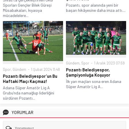
Sporları Gençler Bilek Güreşi
Pozantı, spor alanında yeni bir
Müsabakaları, kıyasıya
başarı hikâyesine daha imza attı....
mücadelelere...
Gündem
,
Spor
1 Aralık 2023 07:59
Spor
,
Gündem
1 Şubat 2024 11:48
Pozantı Belediyespor,
Şampiyonluğa Koşuyor
Pozantı Belediyespor’un Bu
Haftaki Maçı Kaçmaz!
İlk yarı maçları sona eren Adana
Süper Amatör Lig A...
Adana Süper Amatör Lig A
Grubu’nda namağlup liderliğini
sürdüren Pozantı...
YORUMLAR