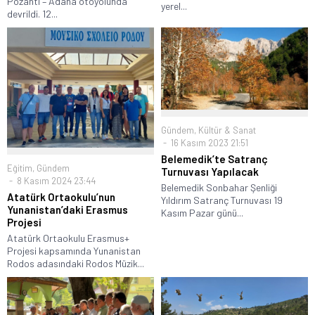
Pozantı – Adana otoyolunda
yerel...
devrildi. 12...
Gündem
,
Kültür & Sanat
16 Kasım 2023 21:51
Belemedik’te Satranç
Eğitim
,
Gündem
Turnuvası Yapılacak
8 Kasım 2024 23:44
Belemedik Sonbahar Şenliği
Atatürk Ortaokulu’nun
Yıldırım Satranç Turnuvası 19
Yunanistan’daki Erasmus
Kasım Pazar günü...
Projesi
Atatürk Ortaokulu Erasmus+
Projesi kapsamında Yunanistan
Rodos adasındaki Rodos Müzik...