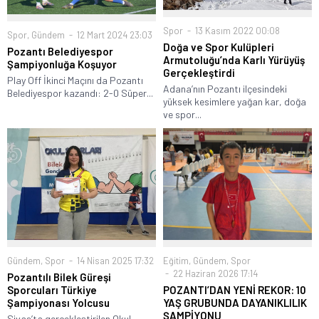
Spor
13 Kasım 2022 00:08
Spor
,
Gündem
12 Mart 2024 23:03
Doğa ve Spor Kulüpleri
Pozantı Belediyespor
Armutoluğu’nda Karlı Yürüyüş
Şampiyonluğa Koşuyor
Gerçekleştirdi
Play Off İkinci Maçını da Pozantı
Adana’nın Pozantı ilçesindeki
Belediyespor kazandı: 2-0 Süper...
yüksek kesimlere yağan kar, doğa
ve spor...
Gündem
,
Spor
14 Nisan 2025 17:32
Eğitim
,
Gündem
,
Spor
22 Haziran 2026 17:14
Pozantılı Bilek Güreşi
Sporcuları Türkiye
POZANTI’DAN YENİ REKOR: 10
Şampiyonası Yolcusu
YAŞ GRUBUNDA DAYANIKLILIK
ŞAMPİYONU
Sivas’ta gerçekleştirilen Okul