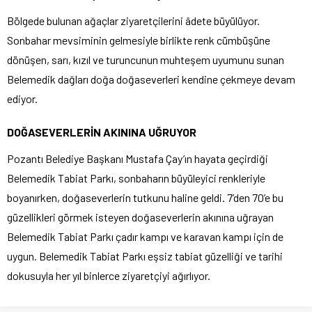
Bölgede bulunan ağaçlar ziyaretçilerini âdete büyülüyor.
Sonbahar mevsiminin gelmesiyle birlikte renk cümbüşüne
dönüşen, sarı, kızıl ve turuncunun muhteşem uyumunu sunan
Belemedik dağları doğa doğaseverleri kendine çekmeye devam
ediyor.
DOĞASEVERLERİN AKININA UĞRUYOR
Pozantı Belediye Başkanı Mustafa Çay’ın hayata geçirdiği
Belemedik Tabiat Parkı, sonbaharın büyüleyici renkleriyle
boyanırken, doğaseverlerin tutkunu haline geldi. 7’den 70’e bu
güzellikleri görmek isteyen doğaseverlerin akınına uğrayan
Belemedik Tabiat Parkı çadır kampı ve karavan kampı için de
uygun. Belemedik Tabiat Parkı eşsiz tabiat güzelliği ve tarihi
dokusuyla her yıl binlerce ziyaretçiyi ağırlıyor.