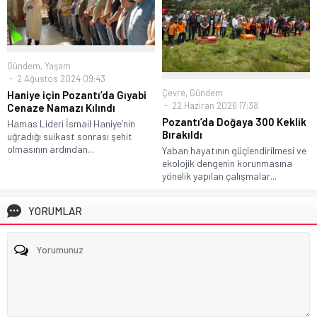
Gündem
,
Yaşam
2 Ağustos 2024 09:43
Çevre
,
Gündem
Haniye için Pozantı’da Gıyabi
22 Haziran 2026 17:38
Cenaze Namazı Kılındı
Pozantı’da Doğaya 300 Keklik
Hamas Lideri İsmail Haniye’nin
Bırakıldı
uğradığı suikast sonrası şehit
olmasının ardından...
Yaban hayatının güçlendirilmesi ve
ekolojik dengenin korunmasına
yönelik yapılan çalışmalar...
YORUMLAR