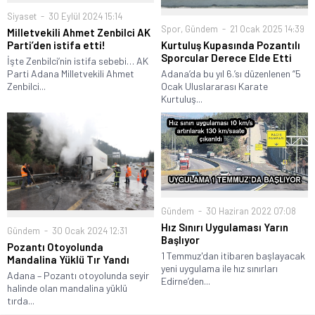
Siyaset
30 Eylül 2024 15:14
Spor
,
Gündem
21 Ocak 2025 14:39
Milletvekili Ahmet Zenbilci AK
Kurtuluş Kupasında Pozantılı
Parti’den istifa etti!
Sporcular Derece Elde Etti
İşte Zenbilci’nin istifa sebebi… AK
Adana’da bu yıl 6.’sı düzenlenen “5
Parti Adana Milletvekili Ahmet
Ocak Uluslararası Karate
Zenbilci...
Kurtuluş...
Gündem
30 Haziran 2022 07:08
Hız Sınırı Uygulaması Yarın
Gündem
30 Ocak 2024 12:31
Başlıyor
Pozantı Otoyolunda
1 Temmuz'dan itibaren başlayacak
Mandalina Yüklü Tır Yandı
yeni uygulama ile hız sınırları
Adana – Pozantı otoyolunda seyir
Edirne’den...
halinde olan mandalina yüklü
tırda...