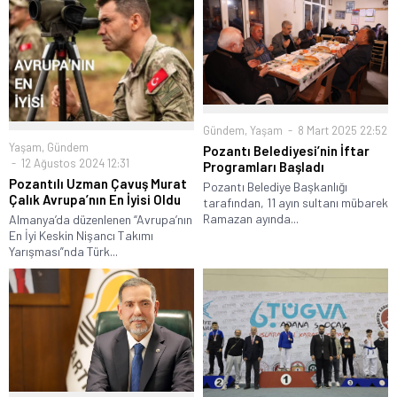
Gündem
,
Yaşam
8 Mart 2025 22:52
Yaşam
,
Gündem
Pozantı Belediyesi’nin İftar
12 Ağustos 2024 12:31
Programları Başladı
Pozantılı Uzman Çavuş Murat
Pozantı Belediye Başkanlığı
Çalık Avrupa’nın En İyisi Oldu
tarafından, 11 ayın sultanı mübarek
Ramazan ayında...
Almanya’da düzenlenen “Avrupa’nın
En İyi Keskin Nişancı Takımı
Yarışması”nda Türk...