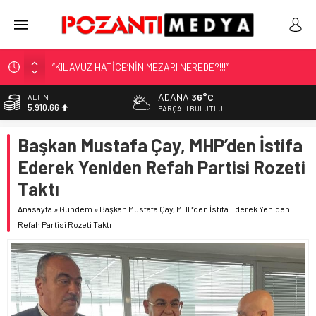
“KILAVUZ HATİCE’NİN MEZARI NEREDE?!!!”
Adana’nın Gizli Cenneti Pozantı Akçatekir Yaylası
ADANA
36°C
ALTIN
5.910,66
Yılmaz Soğutma’dan Buzdolabı Uyarısı
PARÇALI BULUTLU
Gaziantep, Mersin ve Adana’da Web Tasarımın Öncüsü GZR
BİST
Başkan Mustafa Çay, MHP’den İstifa
11.456,34
Ajans
Ederek Yeniden Refah Partisi Rozeti
Harun YÜCEL Yazdı: İLBER ORTAYLI
DOLAR
42,6961
Taktı
EURO
Anasayfa
»
Gündem
»
Başkan Mustafa Çay, MHP’den İstifa Ederek Yeniden
50,2615
Refah Partisi Rozeti Taktı