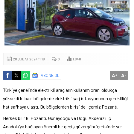
28 ŞUBAT 2024 11:16
0
1.846
A
A
ABONE OL
+
-
Türkiye genelinde elektrikli araçların kullanım oranı oldukça
yükseldi ki bazı bölgelerde elektrikli şarj istasyonunun gerekliliği
hat safhaya ulaştı. Bu bölgelerden birisi de ilçemiz Pozantı.
Herkes bilir ki Pozantı, Güneydoğu ve Doğu Akdeniz’i İç
Anadolu’ya bağlayan önemli bir geçiş güzergâhı içerisinde yer