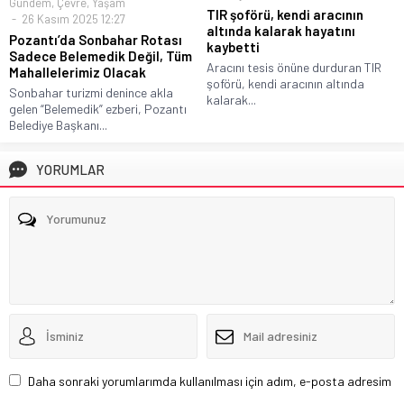
Gündem
,
Çevre
,
Yaşam
TIR şoförü, kendi aracının
26 Kasım 2025 12:27
altında kalarak hayatını
Pozantı’da Sonbahar Rotası
kaybetti
Sadece Belemedik Değil, Tüm
Aracını tesis önüne durduran TIR
Mahallelerimiz Olacak
şoförü, kendi aracının altında
Sonbahar turizmi denince akla
kalarak...
gelen “Belemedik” ezberi, Pozantı
Belediye Başkanı...
YORUMLAR
Daha sonraki yorumlarımda kullanılması için adım, e-posta adresim