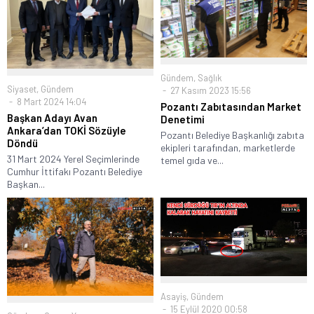
Gündem
,
Sağlık
Siyaset
,
Gündem
27 Kasım 2023 15:56
8 Mart 2024 14:04
Pozantı Zabıtasından Market
Başkan Adayı Avan
Denetimi
Ankara’dan TOKİ Sözüyle
Pozantı Belediye Başkanlığı zabıta
Döndü
ekipleri tarafından, marketlerde
31 Mart 2024 Yerel Seçimlerinde
temel gıda ve...
Cumhur İttifakı Pozantı Belediye
Başkan...
Asayiş
,
Gündem
15 Eylül 2020 00:58