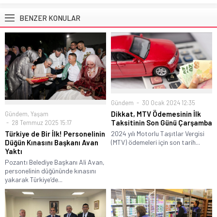
BENZER KONULAR
Gündem
30 Ocak 2024 12:35
Dikkat, MTV Ödemesinin İlk
Gündem
,
Yaşam
Taksitinin Son Günü Çarşamba
28 Temmuz 2025 15:17
2024 yılı Motorlu Taşıtlar Vergisi
Türkiye de Bir İlk! Personelinin
(MTV) ödemeleri için son tarih...
Düğün Kınasını Başkanı Avan
Yaktı
Pozantı Belediye Başkanı Ali Avan,
personelinin düğününde kınasını
yakarak Türkiye’de...