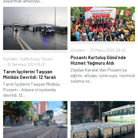
yaşatmak amacıyla...
Gündem
27 Mayıs 2022 06:42
Pozantı Kurtuluş Günü’nde
Gündem
,
Trafik/Kaza
,
Yaşam
Hizmet Yağmuru Aldı
15 Temmuz 2024 15:31
Zeydan Karalar’dan Pozantı’ya
Tarım İşçilerini Taşıyan
eğitim, altyapı, içme suyu, tarımsal
Minibüs Devrildi: 12 Yaralı
sulama ve...
Tarım İşçilerini Taşıyan Minibüs,
Pozantı – Adana otoyolunda
devrildi. 12...