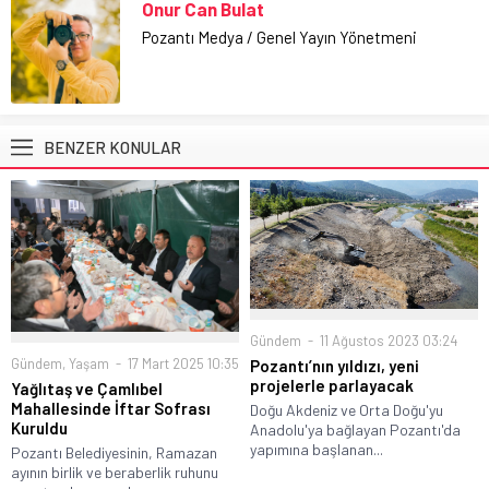
Onur Can Bulat
Pozantı Medya / Genel Yayın Yönetmeni
BENZER KONULAR
Gündem
11 Ağustos 2023 03:24
Gündem
,
Yaşam
17 Mart 2025 10:35
Pozantı’nın yıldızı, yeni
projelerle parlayacak
Yağlıtaş ve Çamlıbel
Mahallesinde İftar Sofrası
Doğu Akdeniz ve Orta Doğu'yu
Kuruldu
Anadolu'ya bağlayan Pozantı'da
yapımına başlanan...
Pozantı Belediyesinin, Ramazan
ayının birlik ve beraberlik ruhunu