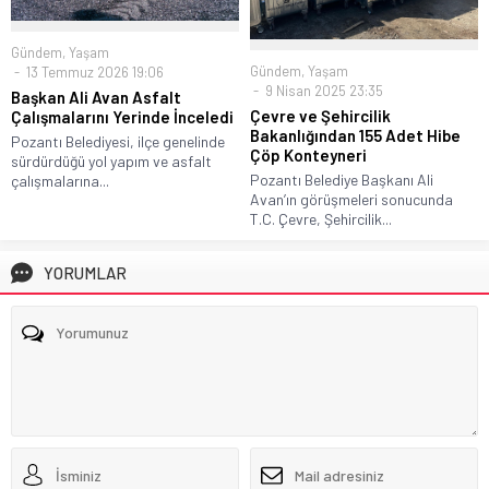
Gündem
,
Yaşam
Gündem
,
Yaşam
13 Temmuz 2026 19:06
9 Nisan 2025 23:35
Başkan Ali Avan Asfalt
Çevre ve Şehircilik
Çalışmalarını Yerinde İnceledi
Bakanlığından 155 Adet Hibe
Pozantı Belediyesi, ilçe genelinde
Çöp Konteyneri
sürdürdüğü yol yapım ve asfalt
Pozantı Belediye Başkanı Ali
çalışmalarına...
Avan’ın görüşmeleri sonucunda
T.C. Çevre, Şehircilik...
YORUMLAR