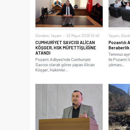
Yaşam
,
Gün
Gündem
,
Yaşam
22 Mayıs 2026 10:40
Pozantılı 
CUMHURİYET SAVCISI ALİCAN
Beraberlik
KÖŞGER, HSK MÜFETTİŞLİĞİNE
ATANDI
Temmuz ayın
ile Pozantı 
Pozantı Adliyesi’nde Cumhuriyet
çıkması...
Savcısı olarak görev yapan Alican
Köşger, Hakimler...