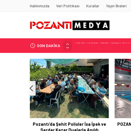
Hakkımızda
Veri Politikası
Kurallar
Yayın İlkeleri
SON DAKİKA
“KILAVUZ HATİCE’NİN MEZARI NE
Adana’nın Gizli Cenneti Pozantı 
Yılmaz Soğutma’dan Buzdolabı U
Gaziantep, Mersin ve Adana’da
Harun YÜCEL Yazdı: İLBER ORTA
Pozantı’da Şehit Polisler İsa İpek ve
POZAN
Serdar Kazar Dualarla Anıldı