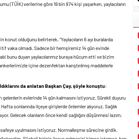
umu (TÜİK) verilerine göre 19 bin 974 kişi yaşarken, yaylacıların
 konut olduğunu belirterek, “Yaylacıların 6 ayı buralarda
itif vaka olmadı. Sadece bir hemşiremiz 14 gün evinde
 Tabi bunu duyan yaylacılarımız buraya hücum etti ve bizim
ankerlerimizle içine dezenfektan karıştırılmış maddelerle
aldıklarını da anlatan Başkan Çay, şöyle konuştu:
an gelenlerin evlerinde 14 gün kalmasını istiyoruz. Sürekli duyuru
. Hafta sonlarında ilçeye girişlerde önlemler alıyoruz. Sağlık
nıyor. Gelecek olanların önce kendi sağlığını düşünmesi lazım.
mesafeye uyulmasını istiyoruz. Normalleşme sürecine girdik.
österelim. Şüpheli birinin ilçeye gelmesini kimse istemez, ben