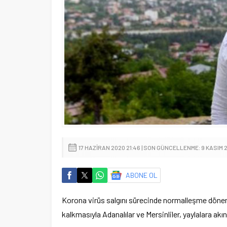
17 HAZIRAN 2020 21:46 | SON GÜNCELLENME: 9 KASIM 2
ABONE OL
Korona virüs salgını sürecinde normalleşme dönem
kalkmasıyla Adanalılar ve Mersinliler, yaylalara akın