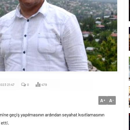
023 21:47
0
479
A
A
+
-
ine geçiş yapılmasının ardından seyahat kısıtlamasının
 etti.