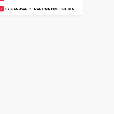
10
BAŞKAN AVAN: “POZANTI’NIN PIRIL PIRIL GENÇLERİ EN İYİ ÜNİVERSİTELERİ HAK EDİYOR”