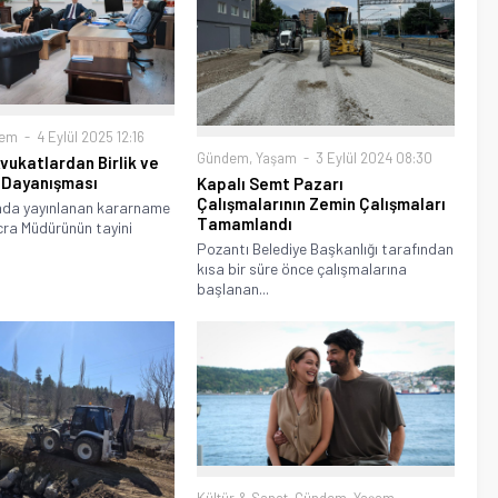
dem
4 Eylül 2025 12:16
Gündem
,
Yaşam
3 Eylül 2024 08:30
Avukatlardan Birlik ve
 Dayanışması
Kapalı Semt Pazarı
Çalışmalarının Zemin Çalışmaları
da yayınlanan kararname
Tamamlandı
İcra Müdürünün tayini
Pozantı Belediye Başkanlığı tarafından
kısa bir süre önce çalışmalarına
başlanan...