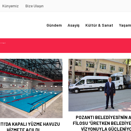
Künyemiz
Bize Ulaşın
Gündem
Asayiş
Kültür & Sanat
Yaşam
REDE?!!!”
Akçatekir Yaylası
yarısı
 Web Tasarımın Öncüsü GZR Ajans
YLI
POZANTI BELEDİYESİ’NİN 
FİLOSU “ÜRETKEN BELEDİYE
TI’DA KAPALI YÜZME HAVUZU
VİZYONUYLA GÜÇLENİY
HİZMETE AÇILDI