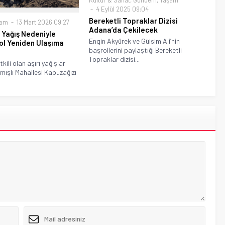
Kültür & Sanat
,
Gündem
,
Yaşam
4 Eylül 2025 09:04
Bereketli Topraklar Dizisi
şam
13 Mart 2026 09:27
Adana’da Çekilecek
 Yağış Nedeniyle
Engin Akyürek ve Gülsim Ali’nin
ol Yeniden Ulaşıma
başrollerini paylaştığı Bereketli
Topraklar dizisi...
kili olan aşırı yağışlar
mışlı Mahallesi Kapuzağızı