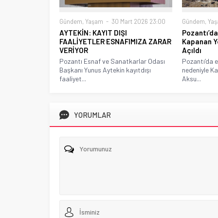
Gündem
,
Yaşam
30 Mart 2026 23:00
Gündem
,
Ya
AYTEKİN: KAYIT DIŞI
Pozantı’da
FAALİYETLER ESNAFIMIZA ZARAR
Kapanan Y
VERİYOR
Açıldı
Pozantı Esnaf ve Sanatkarlar Odası
Pozantı’da et
Başkanı Yunus Aytekin kayıtdışı
nedeniyle Ka
faaliyet...
Aksu...
YORUMLAR