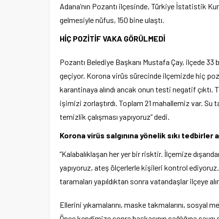
Adana’nın Pozantı ilçesinde, Türkiye İstatistik Kur
gelmesiyle nüfus, 150 bine ulaştı.
HİÇ POZİTİF VAKA GÖRÜLMEDİ
Pozantı Belediye Başkanı Mustafa Çay, ilçede 33 bin
geçiyor. Korona virüs sürecinde ilçemizde hiç poz
karantinaya alındı ancak onun testi negatif çıktı.
işimizi zorlaştırdı. Toplam 21 mahallemiz var. Su t
temizlik çalışması yapıyoruz” dedi.
Korona virüs salgınına yönelik sıkı tedbirler 
“Kalabalıklaşan her yer bir risktir. İlçemize dışarıd
yapıyoruz, ateş ölçerlerle kişileri kontrol ediyoruz
taramaları yapıldıktan sonra vatandaşlar ilçeye alı
Ellerini yıkamalarını, maske takmalarını, sosyal 
Önce kendimize sonra başkasının sağlığına saygı g