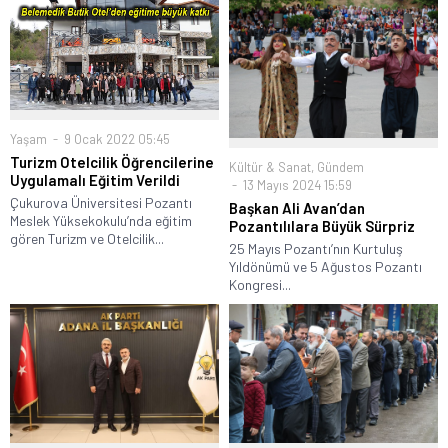
Yaşam
9 Ocak 2022 05:45
Turizm Otelcilik Öğrencilerine
Kültür & Sanat
,
Gündem
Uygulamalı Eğitim Verildi
13 Mayıs 2024 15:59
Çukurova Üniversitesi Pozantı
Başkan Ali Avan’dan
Meslek Yüksekokulu’nda eğitim
Pozantılılara Büyük Sürpriz
gören Turizm ve Otelcilik...
25 Mayıs Pozantı’nın Kurtuluş
Yıldönümü ve 5 Ağustos Pozantı
Kongresi...