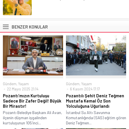
BENZER KONULAR
Gündem
,
Yaşam
Gündem
,
Yaşam
22 Mayıs 2025 21:14
6 Kasım 2024 17:17
Pozantı’mızın Kurtuluşu
Pozantılı Şehit Deniz Teğmen
Sadece Bir Zafer Değil! Büyük
Mustafa Kemal Öz Son
Bir Mirastır!
Yolculuğuna Uğurlandı
Pozantı Belediye Başkanı Ali Avan,
İstanbul Su Altı Savunma
ilçenin düşman işgalinden
Komutanlığında (SAS) eğitim gören
kurtuluşunun 105’inci...
Deniz Teğmen...