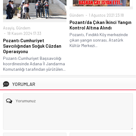
Gündem
1 Ağustos 2021 23:18
Pozantı’da Çıkan İkinci Yangın
Kontrol Altına Alındı
Asayiş
,
Gündem
18 Kasım 2024 17:33
Pozantı, Fındıklı Köy merkezinde
çıkan yangın sonrası, Atatürk
Pozantı Cumhuriyet
Kültür Merkezi...
Savcılığından Soğuk Cüzdan
Operasyonu
Pozantı Cumhuriyet Başsavcılığı
koordinesinde Adana İl Jandarma
Komutanlığı tarafından yürütülen...
YORUMLAR