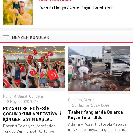
Pozantı Medya / Genel Yayın Yönetmeni
BENZER KONULAR
Kültür & Sanat
,
Gündem
Gündem
,
Çevre
8 Mayıs 2026 10:47
20 Haziran 2024 13:44
POZANTI BELEDİYESİ 6.
Tanker Yangınında Onlarca
ÇOCUK OYUNLARI FESTİVALİ
Koyun Telef Oldu
İÇİN GERİ SAYIM BAŞLADI
Adana – Pozantı otoyolu Aspava
Pozantı Belediyesi tarafından
mevkiinde meydana gelen kazada
Türkiye Cumhuriyeti Kültür ve