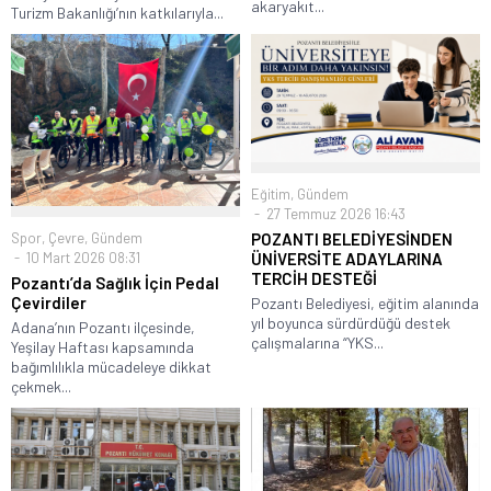
akaryakıt...
Turizm Bakanlığı’nın katkılarıyla...
Eğitim
,
Gündem
27 Temmuz 2026 16:43
Spor
,
Çevre
,
Gündem
POZANTI BELEDİYESİNDEN
10 Mart 2026 08:31
ÜNİVERSİTE ADAYLARINA
TERCİH DESTEĞİ
Pozantı’da Sağlık İçin Pedal
Çevirdiler
Pozantı Belediyesi, eğitim alanında
yıl boyunca sürdürdüğü destek
Adana’nın Pozantı ilçesinde,
çalışmalarına “YKS...
Yeşilay Haftası kapsamında
bağımlılıkla mücadeleye dikkat
çekmek...