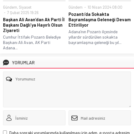
Gündem
,
Siyaset
Gündem
10 Nisan 2024 08:00
7 Şubat 2025 19:26
Pozantı’da Sokakta
Başkan Ali Avan’dan Ak Parti İl
Bayramlaşma Geleneği Devam
Başkanı Dağlı’ya Hayırlı Olsun
Ettiriliyor
Ziyareti
Adana’nın Pozantı ilçesinde
Cumhur İttifakı Pozantı Belediye
yıllardır sürdürülen sokakta
Başkanı Ali Avan, AK Parti
bayramlaşma geleneği bu yıl...
Adana...
YORUMLAR
Daha sonraki yorumlarımda kullanılması için adım, e-posta adresim