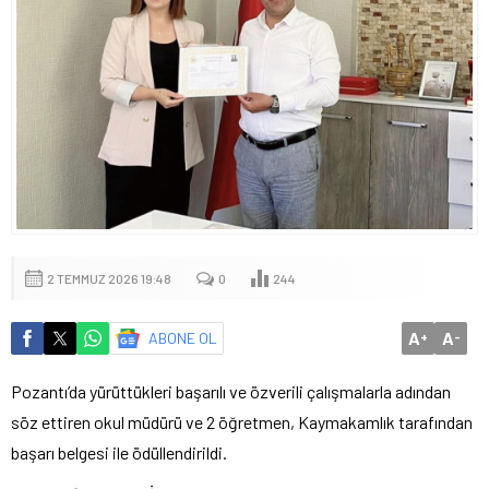
2 TEMMUZ 2026 19:48
0
244
A
A
ABONE OL
+
-
Pozantı’da yürüttükleri başarılı ve özverili çalışmalarla adından
söz ettiren okul müdürü ve 2 öğretmen, Kaymakamlık tarafından
başarı belgesi ile ödüllendirildi.