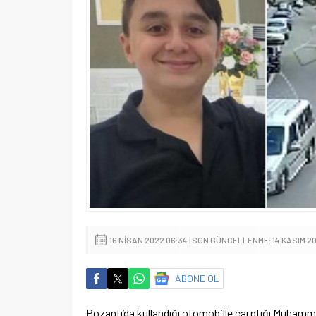
16 NISAN 2022 06:34 | SON GÜNCELLENME: 14 KASIM 2
ABONE OL
Pozantı’da kullandığı otomobille çarptığı Muham