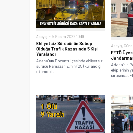
Asayiş
5 Kasım 2022 10:19
Ehliyetsiz Sürücünün Sebep
Asayiş
,
Gün
Olduğu Trafik Kazasında 5 Kişi
FETÖ Üyes
Yaralandı
Jandarma
Adana'nın Pozantı ilçesinde ehliyetsiz
Adana’nın P
sürücü Ramazan E.'nin (25) kullandığı
ekiplerinin y
otomobil,...
sırasında, F