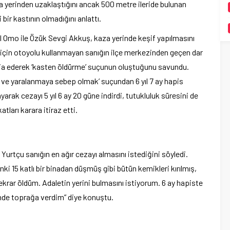
 yerinden uzaklaştığını ancak 500 metre ileride bulunan
ir kastının olmadığını anlattı.
Omo ile Özük Sevgi Akkuş, kaza yerinde keşif yapılmasını
ğu için otoyolu kullanmayan sanığın ilçe merkezinden geçen dar
dia ederek ‘kasten öldürme’ suçunun oluştuğunu savundu.
e ve yaralanmaya sebep olmak’ suçundan 6 yıl 7 ay hapis
yarak cezayı 5 yıl 6 ay 20 güne indirdi, tutukluluk süresini de
ları karara itiraz etti.
e Yurtçu sanığın en ağır cezayı almasını istediğini söyledi.
 15 katlı bir binadan düşmüş gibi bütün kemikleri kırılmış,
tekrar öldüm. Adaletin yerini bulmasını istiyorum. 6 ay hapiste
nde toprağa verdim” diye konuştu.