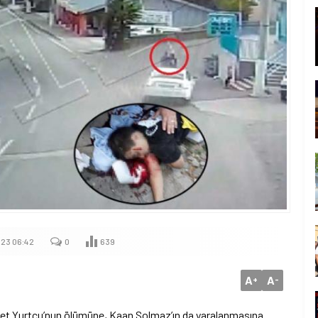
023 06:42
0
639
A
A
+
-
met Yurtçu’nun ölümüne, Kaan Solmaz’ın da yaralanmasına