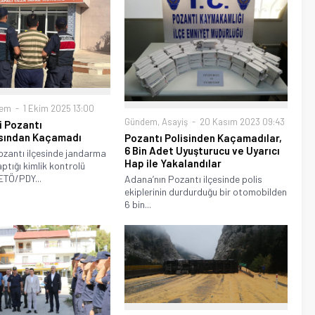
dem
1 Ekim 2025 13:00
Gündem
,
Asayiş
20 Kasım 2023 09:43
i Pozantı
sından Kaçamadı
Pozantı Polisinden Kaçamadılar,
6 Bin Adet Uyuşturucu ve Uyarıcı
ozantı ilçesinde jandarma
Hap ile Yakalandılar
aptığı kimlik kontrolü
ETÖ/PDY...
Adana’nın Pozantı ilçesinde polis
ekiplerinin durdurduğu bir otomobilden
6 bin...