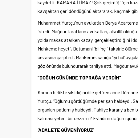
kaydetti. KARARA İTİRAZ! Şok geçirdiği için kaza
kavşaktan geri döndüğünü aktararak, kaçmak gibi b
Muhammet Yurtçu’nun avukatları Derya Acartemel 
istedi. Mağdur tarafların avukatları, alkollü oldu
yolda makas atarken kazayı gerçekleştirdiğini id
Mahkeme heyeti, Batuman’ı ‘bilinçli taksirle ölüm
cezasına çarptırdı. Mahkeme, sanığa ‘iyi hal’ uygula
göz önünde bulundurarak tahliye etti. Mağdur avukat
“DOĞUM GÜNÜNDE TOPRAĞA VERDİM”
Kararla birlikte yıkıldığını dile getiren anne Dürdan
Yurtçu, “Oğlumu gördüğümde perişan haldeydi. Sanki
organları patlamış haldeydi. Tahliye kararıyla ben 
kalması yeterli bir ceza mı? Evladımı doğum günü
‘ADALETE GÜVENİYORUZ’