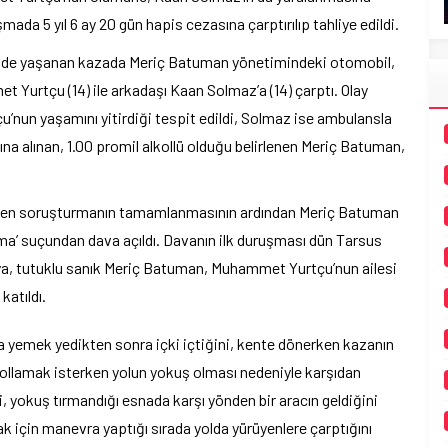
ada 5 yıl 6 ay 20 gün hapis cezasına çarptırılıp tahliye edildi.
inde yaşanan kazada Meriç Batuman yönetimindeki otomobil,
Yurtçu (14) ile arkadaşı Kaan Solmaz’a (14) çarptı. Olay
çu’nun yaşamını yitirdiği tespit edildi, Solmaz ise ambulansla
ına alınan, 1.00 promil alkollü olduğu belirlenen Meriç Batuman,
tülen soruşturmanın tamamlanmasının ardından Meriç Batuman
ma’ suçundan dava açıldı. Davanın ilk duruşması dün Tarsus
a, tutuklu sanık Meriç Batuman, Muhammet Yurtçu’nun ailesi
katıldı.
a yemek yedikten sonra içki içtiğini, kente dönerken kazanın
sollamak isterken yolun yokuş olması nedeniyle karşıdan
i, yokuş tırmandığı esnada karşı yönden bir aracın geldiğini
için manevra yaptığı sırada yolda yürüyenlere çarptığını