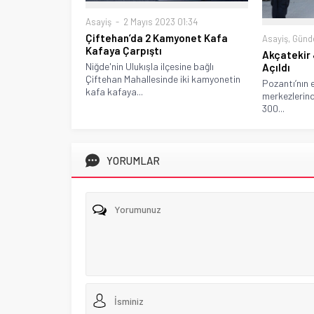
Asayiş
2 Mayıs 2023 01:34
Çiftehan’da 2 Kamyonet Kafa
Asayiş
,
Gün
Kafaya Çarpıştı
Akçatekir
Niğde'nin Ulukışla ilçesine bağlı
Açıldı
Çiftehan Mahallesinde iki kamyonetin
Pozantı’nın 
kafa kafaya...
merkezlerind
300...
YORUMLAR