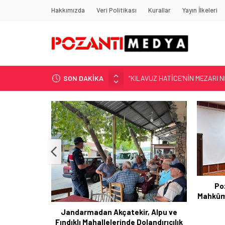
Hakkımızda
Veri Politikası
Kurallar
Yayın İlkeleri
SON DAKİKA
“KILAVUZ HATİCE’NİN MEZARI NE
Adana’nın Gizli Cenneti Pozantı 
Yılmaz Soğutma’dan Buzdolabı U
Gaziantep, Mersin ve Adana’da
Harun YÜCEL Yazdı: İLBER ORTA
Pozantı Kadın Cezaevi’ndeki
Mahkûmlara “Dijital Bağımlılık” Eğitimi
AK Pa
Verildi
, Alpu ve
landırıcılık