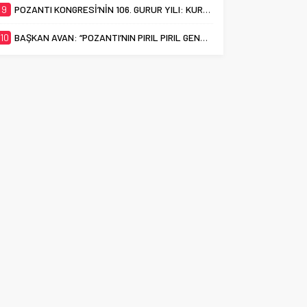
9
POZANTI KONGRESİ’NİN 106. GURUR YILI: KURTULUŞUN KARARGÂHI, MÜCADELENİN ADI POZANTI
10
BAŞKAN AVAN: “POZANTI’NIN PIRIL PIRIL GENÇLERİ EN İYİ ÜNİVERSİTELERİ HAK EDİYOR”