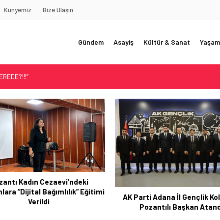
Künyemiz
Bize Ulaşın
Gündem
Asayiş
Kültür & Sanat
Yaşam
REDE?!!!”
Akçatekir Yaylası
yarısı
 Web Tasarımın Öncüsü GZR Ajans
YLI
Pozantı Emniyetinden Ba
Temizliği
rti Adana İl Gençlik Kollarına
Pozantılı Başkan Atandı