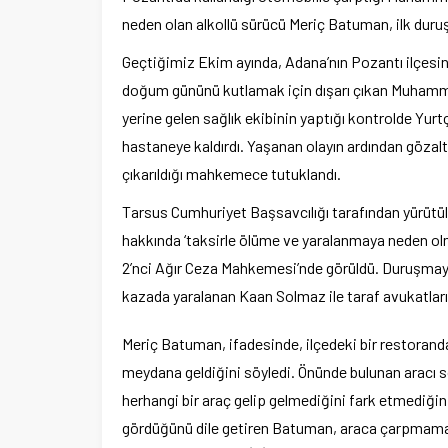
neden olan alkollü sürücü Meriç Batuman, ilk duruşm
Geçtiğimiz Ekim ayında, Adana’nın Pozantı ilçes
doğum gününü kutlamak için dışarı çıkan Muhammet 
yerine gelen sağlık ekibinin yaptığı kontrolde Yurt
hastaneye kaldırdı. Yaşanan olayın ardından gözalt
çıkarıldığı mahkemece tutuklandı.
Tarsus Cumhuriyet Başsavcılığı tarafından yürü
hakkında ‘taksirle ölüme ve yaralanmaya neden ol
2’nci Ağır Ceza Mahkemesi’nde görüldü. Duruşmay
kazada yaralanan Kaan Solmaz ile taraf avukatları 
Meriç Batuman, ifadesinde, ilçedeki bir restorand
meydana geldiğini söyledi. Önünde bulunan aracı 
herhangi bir araç gelip gelmediğini fark etmediğin
gördüğünü dile getiren Batuman, araca çarpmamak 