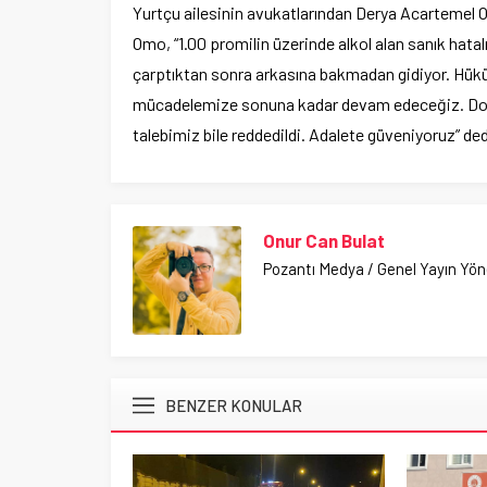
Yurtçu ailesinin avukatlarından Derya Acartemel Omo
Omo, “1.00 promilin üzerinde alkol alan sanık hata
çarptıktan sonra arkasına bakmadan gidiyor. Hükü
mücadelemize sonuna kadar devam edeceğiz. Dosy
talebimiz bile reddedildi. Adalete güveniyoruz” ded
Onur Can Bulat
Pozantı Medya / Genel Yayın Yö
BENZER KONULAR