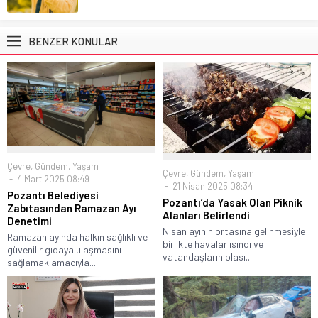
BENZER KONULAR
Çevre
,
Gündem
,
Yaşam
Çevre
,
Gündem
,
Yaşam
4 Mart 2025 08:49
21 Nisan 2025 08:34
Pozantı Belediyesi
Pozantı’da Yasak Olan Piknik
Zabıtasından Ramazan Ayı
Alanları Belirlendi
Denetimi
Nisan ayının ortasına gelinmesiyle
Ramazan ayında halkın sağlıklı ve
birlikte havalar ısındı ve
güvenilir gıdaya ulaşmasını
vatandaşların olası...
sağlamak amacıyla...