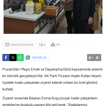
1 MAYIS 2025 15:55
0
775
A
A
ABONE OL
+
-
Pozantı’da 1 Mayıs Emek ve Dayanışma Günü kapsamında anlamlı
bir etkinlik gerçekleştirildi. AK Parti Pozantı Kadın Kolları Heyeti,
ilçedeki kadın çalışanları ziyaret ederek onların bu özel gününü
kutladı.
Ziyaret sırasında Başkan Esma Kuşçutopal, kadın çalışanların
emeklerine duyduğu saygıyı dile getirerek, “Kadınlarımız,