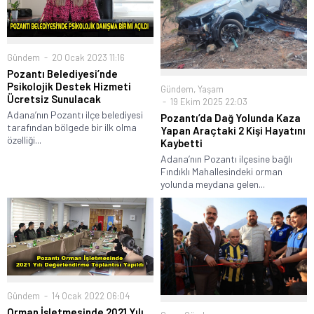
Gündem
20 Ocak 2023 11:16
Pozantı Belediyesi’nde
Psikolojik Destek Hizmeti
Gündem
,
Yaşam
Ücretsiz Sunulacak
19 Ekim 2025 22:03
Adana’nın Pozantı ilçe belediyesi
Pozantı’da Dağ Yolunda Kaza
tarafından bölgede bir ilk olma
Yapan Araçtaki 2 Kişi Hayatını
özelliği...
Kaybetti
Adana’nın Pozantı ilçesine bağlı
Fındıklı Mahallesindeki orman
yolunda meydana gelen...
Gündem
14 Ocak 2022 06:04
Orman İşletmesinde 2021 Yılı