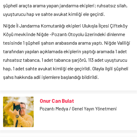
şüpheli araçta arama yapan jandarma ekipleri; ruhsatsız silah,
uyuşturucu hap ve sahte avukat kimliği ele geçirdi.
Niğde İl Jandarma Komutanlığı ekipleri Ulukışla İlçesi Çifteköy
Köyü mevkiinde Niğde -Pozantı Otoyolu üzerindeki dinlenme
tesisinde 1 şüpheli şahsın arabasında arama yaptı. Niğde Valiliği
tarafından yapılan açıklamada ekiplerin yaptığı aramada 1 adet
ruhsatsız tabanca, 1 adet tabanca şarjörü, 113 adet uyuşturucu
hap, 1 adet sahte avukat kimliği ele geçirildi. Olayla ilgili şüpheli
şahıs hakkında adli işlemlere başlandığı bildirildi.
Onur Can Bulat
Pozantı Medya / Genel Yayın Yönetmeni