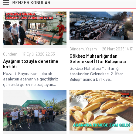
BENZER KONULAR
Gündem
,
Yaşam
26 Mart 2025 14:17
Gündem
17 Eylül 2020 22:53
Gökbez Muhtarlığından
Ayağının tozuyla denetime
Geleneksel İftar Buluşması
katıldı
Gökbez Mahallesi Muhtarlığı
Pozantı Kaymakamı olarak
tarafından Geleneksel 2. İftar
asaleten atanan ve geçtiğimiz
Buluşmasında birlik ve...
günlerde görevine başlayan...