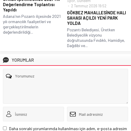
Spor
,
Gündem
Değerlendirme Toplantısı
2 Temmuz 2026 19:52
Yapıldı
GÖKBEZ MAHALLESİNDE HALI
Adana'nın Pozantı ilçesinde 2021
SAHASI AÇILDI YENİ PARK
yılı ormancılık faaliyetleri ve
YOLDA
gerçekleştirilmelerin
Pozantı Belediyesi, Üretken
değerlendirildiği...
Belediyecilik vizyonu
doğrultusunda Fındıklı, Hamidiye,
Dağdibi ve...
YORUMLAR
Daha sonraki yorumlarımda kullanılması için adım, e-posta adresim