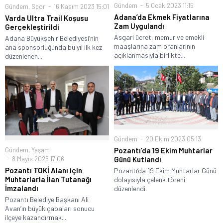
Gündem
5 Ocak 2023 11:15
Gündem
,
Spor
16 Kasım 2023 15:01
Adana’da Ekmek Fiyatlarına
Varda Ultra Trail Koşusu
Zam Uygulandı
Gerçekleştirildi
Asgari ücret, memur ve emekli
Adana Büyükşehir Belediyesi’nin
maaşlarına zam oranlarının
ana sponsorluğunda bu yıl ilk kez
açıklanmasıyla birlikte...
düzenlenen...
Gündem
20 Ekim 2023 05:13
Gündem
,
Yaşam
Pozantı’da 19 Ekim Muhtarlar
8 Mayıs 2025 17:06
Günü Kutlandı
Pozantı TOKİ Alanı için
Pozantı’da 19 Ekim Muhtarlar Günü
Muhtarlarla İlan Tutanağı
dolayısıyla çelenk töreni
İmzalandı
düzenlendi.
Pozantı Belediye Başkanı Ali
Avan’ın büyük çabaları sonucu
ilçeye kazandırmak...