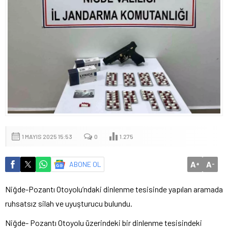
1 MAYIS 2025 15:53
0
1.275
A
A
ABONE OL
+
-
Niğde-Pozantı Otoyolu’ndaki dinlenme tesisinde yapılan aramada
ruhsatsız silah ve uyuşturucu bulundu.
Niğde- Pozantı Otoyolu üzerindeki bir dinlenme tesisindeki