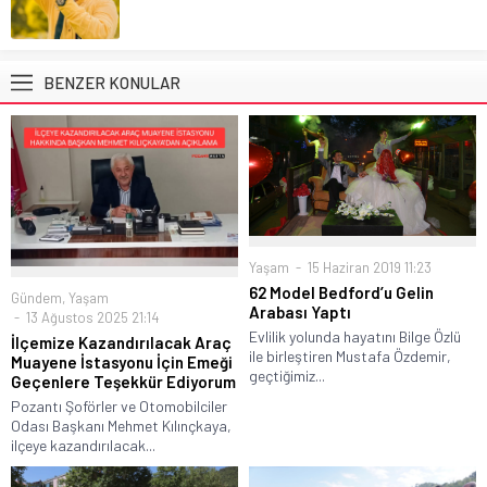
BENZER KONULAR
Yaşam
15 Haziran 2019 11:23
62 Model Bedford’u Gelin
Gündem
,
Yaşam
Arabası Yaptı
13 Ağustos 2025 21:14
Evlilik yolunda hayatını Bilge Özlü
İlçemize Kazandırılacak Araç
ile birleştiren Mustafa Özdemir,
Muayene İstasyonu İçin Emeği
geçtiğimiz...
Geçenlere Teşekkür Ediyorum
Pozantı Şoförler ve Otomobilciler
Odası Başkanı Mehmet Kılınçkaya,
ilçeye kazandırılacak...