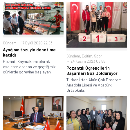
Gündem
17 Eylül 2020 22:53
Ayağının tozuyla denetime
katıldı
Gündem
,
Eğitim
,
Spor
Pozantı Kaymakamı olarak
24 Kasım 2023 08:55
asaleten atanan ve geçtiğimiz
Pozantılı Öğrencilerin
günlerde görevine başlayan...
Başarıları Göz Dolduruyor
Türkan İrfan Akün Çok Programlı
Anadolu Lisesi ve Atatürk
Ortaokulu...