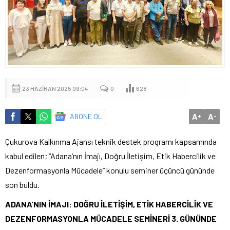
23 HAZIRAN 2025 09:04
0
628
A
A
ABONE OL
+
-
Çukurova Kalkınma Ajansı teknik destek programı kapsamında
kabul edilen; “Adana’nın İmajı, Doğru İletişim, Etik Habercilik ve
Dezenformasyonla Mücadele” konulu seminer üçüncü gününde
son buldu.
ADANA’NIN İMAJI: DOĞRU İLETİŞİM, ETİK HABERCİLİK VE
DEZENFORMASYONLA MÜCADELE SEMİNERİ 3. GÜNÜNDE