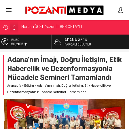
“KILAVUZ HATİCE’NİN MEZARI NEREDE?!!!”
Adana’nın Gizli Cenneti Pozantı Akçatekir Yaylası
ADANA
35°C
ALTIN
5.910,66
Yılmaz Soğutma’dan Buzdolabı Uyarısı
PARÇALI BULUTLU
Gaziantep, Mersin ve Adana’da Web Tasarımın Öncüsü GZR
BİST
Adana’nın İmajı, Doğru İletişim, Etik
11.456,34
Ajans
Habercilik ve Dezenformasyonla
Harun YÜCEL Yazdı: İLBER ORTAYLI
DOLAR
42,6961
Mücadele Semineri Tamamlandı
EURO
Anasayfa
»
Eğitim
»
Adana’nın İmajı, Doğru İletişim, Etik Habercilik ve
50,2615
Dezenformasyonla Mücadele Semineri Tamamlandı