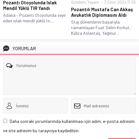
Gündem
,
Yaşam
3 Ekim 2024 17:05
Pozantı Otoyolunda Islak
Mendil Yüklü TIR Yandı
Pozantılı Mustafa Can Akkaş
Avukatlık Diplomasını Aldı
Adana – Pozantı Otoyolunda seyir
eden ıslak mendil yüklü tır,...
Staj dönemlerini başarıyla
tamamlayan Fuat Selim Korkut,
Kübra Aslantaş, Yağmur...
YORUMLAR
Daha sonraki yorumlarımda kullanılması için adım, e-posta adresim
ve site adresim bu tarayıcıya kaydedilsin.