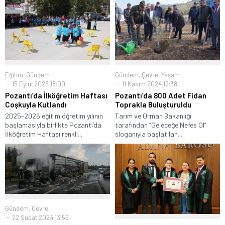
Eğitim
,
Gündem
Gündem
,
Çevre
,
Yaşam
15 Eylül 2025 18:00
11 Kasım 2024 12:38
Pozantı’da İlköğretim Haftası
Pozantı’da 800 Adet Fidan
Coşkuyla Kutlandı
Toprakla Buluşturuldu
2025–2026 eğitim öğretim yılının
Tarım ve Orman Bakanlığı
başlamasıyla birlikte Pozantı’da
tarafından “Geleceğe Nefes Ol”
İlköğretim Haftası renkli...
sloganıyla başlatılan...
Gündem
,
Çevre
22 Şubat 2024 13:56