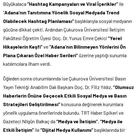
Büyükalaca
“Hashtag Kampanyaları ve Viral İçerikler”
ile
“
Adana’nın Tanıtımına Yönelik Sosyal Medyada Trend
Olabilecek Hashtag Planlaması”
başlıklarıyla sosyal medyanın
gücüne dikkat çekti. Ardından Çukurova Üniversitesi İletişim
Fakültesi Öğretim Üyesi Doç. Dr. Yunus Emre Çekici
“Yerel
Hikayelerin Keşfi”
ve
“Adana’nın Bilinmeyen Yönlerini Ön
Plana Çıkaran Özel Haber Serileri”
üzerine yaptığı sunumla
katılımcılara ilham verdi.
Öğleden sonra oturumlarında ise Çukurova Üniversitesi Basın
Yayın Tekniği Anabilim Dalı Başkanı Doç. Dr. Filiz Yıldız,
“Olumsuz
Haberlerin Önüne Geçecek Etkili Sosyal Medya ve Basın
Stratejileri Geliştirilmesi”
konusuna değinerek kurumlara
yönelik uygulama önerilerinde bulundu. TRT Haber Spikeri ve
Gazeteci Nilgün Balkaç da
“Medya ve İletişim”
,
“Medya ile
Etkili İletişim”
ile
“Dijital Medya Kullanımı”
başlıklarında bir