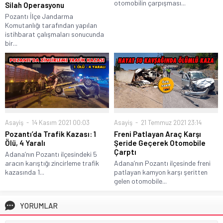
otomobilin çarpışması...
Silah Operasyonu
Pozantı İlçe Jandarma
Komutanlığı tarafından yapılan
istihbarat çalışmaları sonucunda
bir...
Asayiş
14 Kasım 2021 00:03
Asayiş
21 Temmuz 2021 23:14
Pozantı’da Trafik Kazası: 1
Freni Patlayan Araç Karşı
Ölü, 4 Yaralı
Şeride Geçerek Otomobile
Çarptı
Adana’nın Pozantı ilçesindeki 5
aracın karıştığı zincirleme trafik
Adana’nın Pozantı ilçesinde freni
kazasında 1...
patlayan kamyon karşı şeritten
gelen otomobile...
YORUMLAR