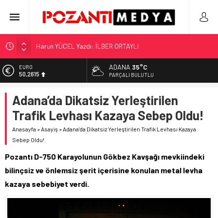
“KILAVUZ HATİCE’NİN MEZARI NEREDE?!!!”
Adana’nın Gizli Cenneti Pozantı Akçatekir Yaylası
ADANA
35°C
EURO
50,2615
Yılmaz Soğutma’dan Buzdolabı Uyarısı
PARÇALI BULUTLU
Gaziantep, Mersin ve Adana’da Web Tasarımın Öncüsü GZR
ALTIN
Adana’da Dikatsiz Yerleştirilen
5.910,66
Ajans
Trafik Levhası Kazaya Sebep Oldu!
Harun YÜCEL Yazdı: İLBER ORTAYLI
BİST
11.456,34
Anasayfa
»
Asayiş
»
Adana’da Dikatsiz Yerleştirilen Trafik Levhası Kazaya
Sebep Oldu!
DOLAR
42,6961
Pozantı D-750 Karayolunun Gökbez Kavşağı mevkiindeki
bilinçsiz ve önlemsiz şerit içerisine konulan metal levha
kazaya sebebiyet verdi.