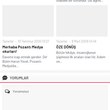
olabilen bir sorundur. Diz ağrısı...
Yazarlar
10 Temmuz 2020 01:27
Yazarlar
8 Mart 2009 01:49
Merhaba Pozantı Medya
ÖZE DÖNÜŞ
okurları!
Bütün hikâye, insanoğlunun
Davete icap etmek gerekir. De!
şüphesiz ilk ataları olan Hz. Adem
Bizim Harun Yücel, Pozantı
ve...
Medya’da...
YORUMLAR