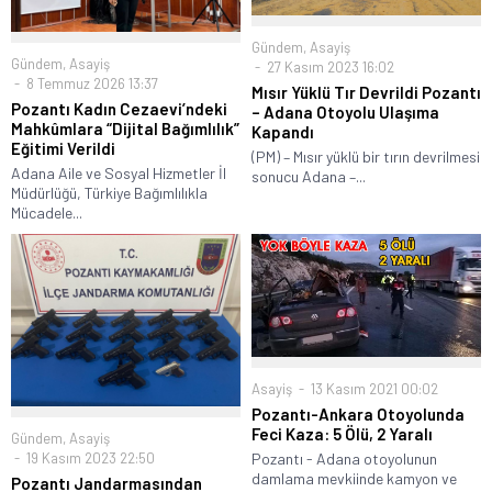
Gündem
,
Asayiş
Gündem
,
Asayiş
27 Kasım 2023 16:02
8 Temmuz 2026 13:37
Mısır Yüklü Tır Devrildi Pozantı
Pozantı Kadın Cezaevi’ndeki
– Adana Otoyolu Ulaşıma
Mahkûmlara “Dijital Bağımlılık”
Kapandı
Eğitimi Verildi
(PM) – Mısır yüklü bir tırın devrilmesi
Adana Aile ve Sosyal Hizmetler İl
sonucu Adana –...
Müdürlüğü, Türkiye Bağımlılıkla
Mücadele...
Asayiş
13 Kasım 2021 00:02
Pozantı-Ankara Otoyolunda
Feci Kaza: 5 Ölü, 2 Yaralı
Gündem
,
Asayiş
Pozantı - Adana otoyolunun
19 Kasım 2023 22:50
damlama mevkiinde kamyon ve
Pozantı Jandarmasından