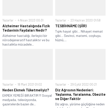
Yazarlar
4 Nisan 2023 00:31
Yazarlar
23 Haziran 2020 01:58
Alzheimer Hastalığında Fizik
TESBİHNÂME (ŞİİR)
Tedavinin Faydaları Nedir?
Tıpkı hayat gibi… Nihayet memat
Alzheimer hastalığı, ilerleyici bir
gibi… Sevinci, matemi, coşkuyu,
nörodejeneratif hastalıktır ve bu
hüznü,...
hastalıkla mücadele...
Yazarlar
18 Mart 2021 01:02
Yazarlar
29 Eylül 2022 00:21
Neden Ekmek Tüketmeliyiz?
Diz Ağrısının Nedenleri:
Yaşlanma, Yaralanma, Obezite
EKMEK YEMEĞİ BIRAKTIM !!! Sosyal
ve Diğer Faktör
medyada, televizyonda,
gazetelerde bazen de...
Diz ağrısı, yürüme güçlüğüne neden