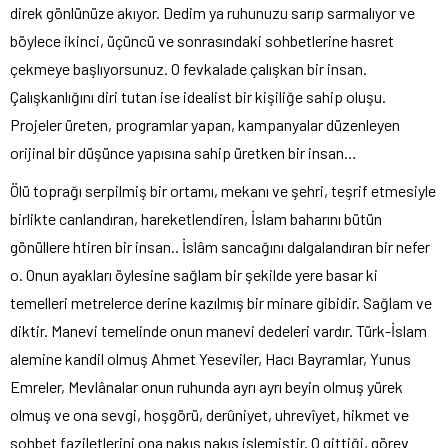
direk gönlünüze akıyor. Dedim ya ruhunuzu sarıp sarmalıyor ve
böylece ikinci, üçüncü ve sonrasındaki sohbetlerine hasret
çekmeye başlıyorsunuz. O fevkalade çalışkan bir insan.
Çalışkanlığını diri tutan ise idealist bir kişiliğe sahip oluşu.
Projeler üreten, programlar yapan, kampanyalar düzenleyen
orijinal bir düşünce yapısına sahip üretken bir insan…
Ölü toprağı serpilmiş bir ortamı, mekanı ve şehri, teşrif etmesiyle
birlikte canlandıran, hareketlendiren, İslam baharını bütün
gönüllere htiren bir insan.. İslâm sancağını dalgalandıran bir nefer
o. Onun ayakları öylesine sağlam bir şekilde yere basar ki
temelleri metrelerce derine kazılmış bir minare gibidir. Sağlam ve
diktir. Manevi temelinde onun manevi dedeleri vardır. Türk-İslam
alemine kandil olmuş Ahmet Yeseviler, Hacı Bayramlar, Yunus
Emreler, Mevlânalar onun ruhunda ayrı ayrı beyin olmuş yürek
olmuş ve ona sevgi, hoşgörü, derûniyet, uhrevîyet, hikmet ve
sohbet faziletlerini ona nakış nakış işlemiştir. O gittiği, görev