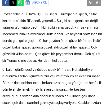
A
A
ABONE OL
+
-
Pozantı’dan ALİ HAYRİ ÇELİK Geçti… Rüzgar gibi geçti, dallar
kırılmadı bilakis filizlendi, yeşerdi… Su gibi akıp geçti, sel değil
yağmur gibi yağıp geçti.. Mum gibi yanıp geçti, kimse yanmadı
incenmedi bilakis aydınlandı, huzurlandı.. Ve heybesi omzunda bir
derviş gibi gelip geçti… O, her şeyden önce güzel bir insan. Kalbi
güzel, bakışı güzel, görüşü güzel, aklı güzel, ahlâkı güzel… Çok
güzel bir Allah dostu. Çok güzel bir peygamber dostu. Çok güzel
bir Yunus Emre dostu. Her daim kul dostu..
O, kalbi, gönlü, sesi ve üslubu sıcak bir insan. Muhabbetiyle
ruhunuza sarılan, içinize huzur ve umut tohumları eken bir insan.
Bir kez dahi sohbet etme imkanınız olmuşsa yüreğinize henüz ilk
cümleleriyle ilmek ilmek işleyen bir insan… Herkesten
duyduğunuz sözler, dualar onun dilinden dökülünce çok daha
sıcak, çok daha samimi gelmeye başlayıveriyor.. Kulaklarınızdan