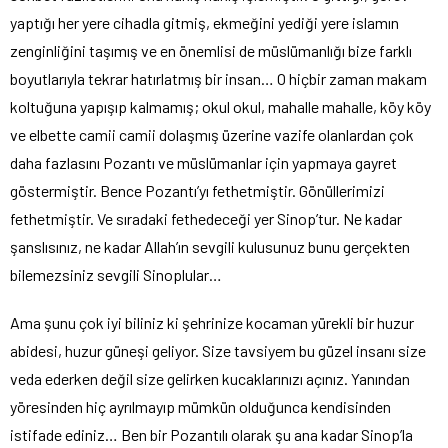
yaptığı her yere cihadla gitmiş, ekmeğini yediği yere islamın
zenginliğini taşımış ve en önemlisi de müslümanlığı bize farklı
boyutlarıyla tekrar hatırlatmış bir insan… O hiçbir zaman makam
koltuğuna yapışıp kalmamış; okul okul, mahalle mahalle, köy köy
ve elbette camii camii dolaşmış üzerine vazife olanlardan çok
daha fazlasını Pozantı ve müslümanlar için yapmaya gayret
göstermiştir. Bence Pozantı’yı fethetmiştir. Gönüllerimizi
fethetmiştir. Ve sıradaki fethedeceği yer Sinop’tur. Ne kadar
şanslısınız, ne kadar Allah’ın sevgili kulusunuz bunu gerçekten
bilemezsiniz sevgili Sinoplular…
Ama şunu çok iyi biliniz ki şehrinize kocaman yürekli bir huzur
abidesi, huzur güneşi geliyor. Size tavsiyem bu güzel insanı size
veda ederken değil size gelirken kucaklarınızı açınız. Yanından
yöresinden hiç ayrılmayıp mümkün olduğunca kendisinden
istifade ediniz… Ben bir Pozantılı olarak şu ana kadar Sinop’la