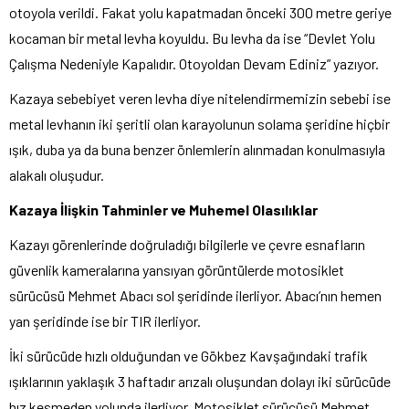
otoyola verildi. Fakat yolu kapatmadan önceki 300 metre geriye
kocaman bir metal levha koyuldu. Bu levha da ise “Devlet Yolu
Çalışma Nedeniyle Kapalıdır. Otoyoldan Devam Ediniz” yazıyor.
Kazaya sebebiyet veren levha diye nitelendirmemizin sebebi ise
metal levhanın iki şeritli olan karayolunun solama şeridine hiçbir
ışık, duba ya da buna benzer önlemlerin alınmadan konulmasıyla
alakalı oluşudur.
Kazaya İlişkin Tahminler ve Muhemel Olasılıklar
Kazayı görenlerinde doğruladığı bilgilerle ve çevre esnafların
güvenlik kameralarına yansıyan görüntülerde motosiklet
sürücüsü Mehmet Abacı sol şeridinde ilerliyor. Abacı’nın hemen
yan şeridinde ise bir TIR ilerliyor.
İki sürücüde hızlı olduğundan ve Gökbez Kavşağındaki trafik
ışıklarının yaklaşık 3 haftadır arızalı oluşundan dolayı iki sürücüde
hız kesmeden yolunda ilerliyor. Motosiklet sürücüsü Mehmet