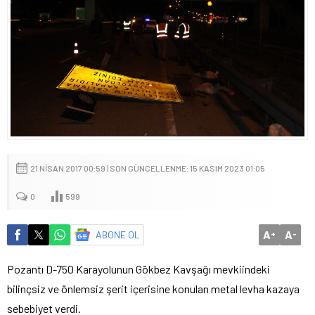
21 NISAN 2017 00:59 | SON GÜNCELLENME: 15 KASIM 2023 01:05
0
599
A
A
ABONE OL
+
-
Pozantı D-750 Karayolunun Gökbez Kavşağı mevkiindeki
bilinçsiz ve önlemsiz şerit içerisine konulan metal levha kazaya
sebebiyet verdi.