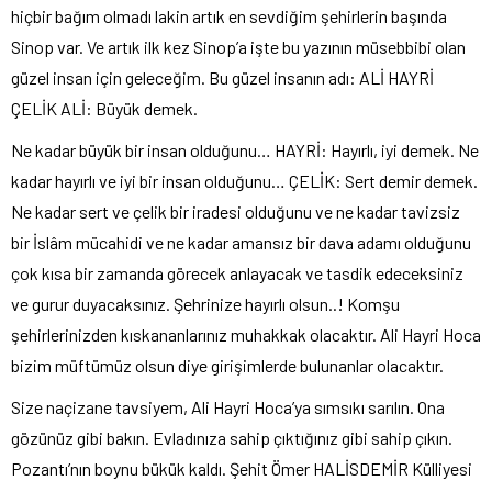
hiçbir bağım olmadı lakin artık en sevdiğim şehirlerin başında
Sinop var. Ve artık ilk kez Sinop’a işte bu yazının müsebbibi olan
güzel insan için geleceğim. Bu güzel insanın adı: ALİ HAYRİ
ÇELİK ALİ: Büyük demek.
Ne kadar büyük bir insan olduğunu… HAYRİ: Hayırlı, iyi demek. Ne
kadar hayırlı ve iyi bir insan olduğunu… ÇELİK: Sert demir demek.
Ne kadar sert ve çelik bir iradesi olduğunu ve ne kadar tavizsiz
bir İslâm mücahidi ve ne kadar amansız bir dava adamı olduğunu
çok kısa bir zamanda görecek anlayacak ve tasdik edeceksiniz
ve gurur duyacaksınız. Şehrinize hayırlı olsun..! Komşu
şehirlerinizden kıskananlarınız muhakkak olacaktır. Ali Hayri Hoca
bizim müftümüz olsun diye girişimlerde bulunanlar olacaktır.
Size naçizane tavsiyem, Ali Hayri Hoca’ya sımsıkı sarılın. Ona
gözünüz gibi bakın. Evladınıza sahip çıktığınız gibi sahip çıkın.
Pozantı’nın boynu bükük kaldı. Şehit Ömer HALİSDEMİR Külliyesi