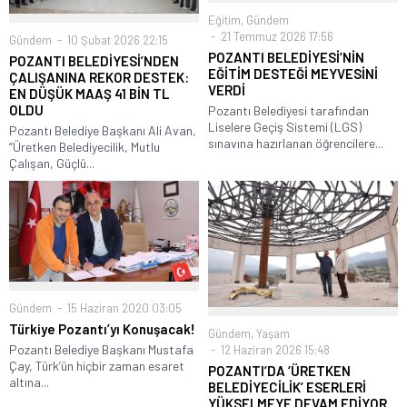
Eğitim
,
Gündem
21 Temmuz 2026 17:56
Gündem
10 Şubat 2026 22:15
POZANTI BELEDİYESİ’NİN
POZANTI BELEDİYESİ’NDEN
EĞİTİM DESTEĞİ MEYVESİNİ
ÇALIŞANINA REKOR DESTEK:
VERDİ
EN DÜŞÜK MAAŞ 41 BİN TL
OLDU
Pozantı Belediyesi tarafından
Liselere Geçiş Sistemi (LGS)
Pozantı Belediye Başkanı Ali Avan,
sınavına hazırlanan öğrencilere...
“Üretken Belediyecilik, Mutlu
Çalışan, Güçlü...
Gündem
15 Haziran 2020 03:05
Türkiye Pozantı’yı Konuşacak!
Gündem
,
Yaşam
Pozantı Belediye Başkanı Mustafa
12 Haziran 2026 15:48
Çay, Türk’ün hiçbir zaman esaret
POZANTI’DA ‘ÜRETKEN
altına...
BELEDİYECİLİK’ ESERLERİ
YÜKSELMEYE DEVAM EDİYOR