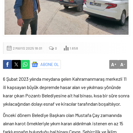
2 MAYIS 2025 18:01
0
1.658
A
A
ABONE OL
+
-
6 Şubat 2023 yılında meydana gelen Kahramanmaraş merkezli 11
ili kapsayan büyük depremde hasar alan ve yıkılması yönünde
karar çıkan Pozantı Belediyesine ait hal binası, kısa bir süre sonra
yıkılacağından dolayı esnaf ve kiracılar tarafından boşaltılıyor.
Önceki dönem Belediye Başkanı olan Mustafa Çay zamanında
alınan karot örnekleriyle yıkım kararı aldırılmak istenen en az 15
farklı esnafın bulunduğu hal binası Çevre, Şehircilik ve İklim