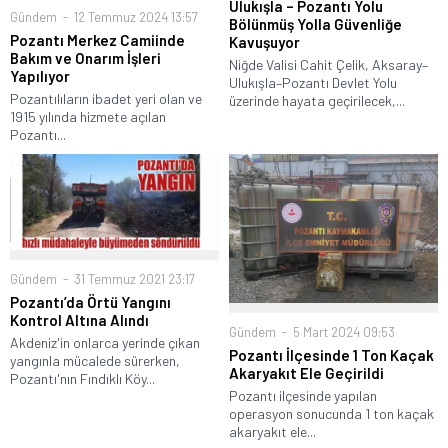
Ulukışla – Pozantı Yolu
Gündem
12 Temmuz 2024 13:57
Bölünmüş Yolla Güvenliğe
Pozantı Merkez Camiinde
Kavuşuyor
Bakım ve Onarım İşleri
Niğde Valisi Cahit Çelik, Aksaray–
Yapılıyor
Ulukışla–Pozantı Devlet Yolu
Pozantılıların ibadet yeri olan ve
üzerinde hayata geçirilecek,...
1915 yılında hizmete açılan
Pozantı...
Gündem
31 Temmuz 2021 23:17
Pozantı’da Örtü Yangını
Kontrol Altına Alındı
Gündem
5 Mart 2024 09:53
Akdeniz'in onlarca yerinde çıkan
Pozantı İlçesinde 1 Ton Kaçak
yangınla mücalede sürerken,
Akaryakıt Ele Geçirildi
Pozantı'nın Fındıklı Köy...
Pozantı ilçesinde yapılan
operasyon sonucunda 1 ton kaçak
akaryakıt ele...