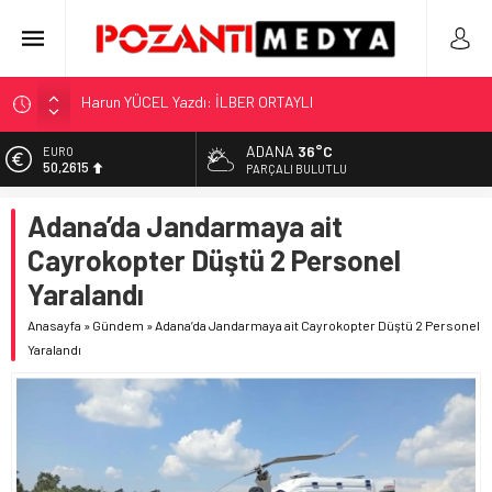
“KILAVUZ HATİCE’NİN MEZARI NEREDE?!!!”
Adana’nın Gizli Cenneti Pozantı Akçatekir Yaylası
ADANA
36°C
ALTIN
5.910,66
Yılmaz Soğutma’dan Buzdolabı Uyarısı
PARÇALI BULUTLU
Gaziantep, Mersin ve Adana’da Web Tasarımın Öncüsü GZR
BİST
Adana’da Jandarmaya ait
11.456,34
Ajans
Cayrokopter Düştü 2 Personel
Harun YÜCEL Yazdı: İLBER ORTAYLI
DOLAR
42,6961
Yaralandı
EURO
Anasayfa
»
Gündem
»
Adana’da Jandarmaya ait Cayrokopter Düştü 2 Personel
50,2615
Yaralandı