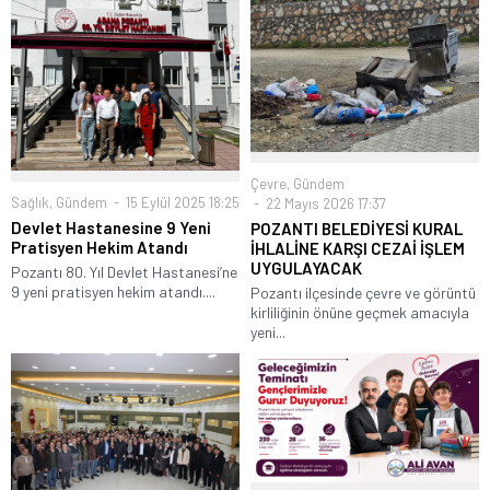
Çevre
,
Gündem
Sağlık
,
Gündem
15 Eylül 2025 18:25
22 Mayıs 2026 17:37
Devlet Hastanesine 9 Yeni
POZANTI BELEDİYESİ KURAL
Pratisyen Hekim Atandı
İHLALİNE KARŞI CEZAİ İŞLEM
UYGULAYACAK
Pozantı 80. Yıl Devlet Hastanesi’ne
9 yeni pratisyen hekim atandı....
Pozantı ilçesinde çevre ve görüntü
kirliliğinin önüne geçmek amacıyla
yeni...