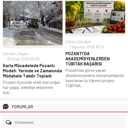
Eğitim
,
Gündem
7 Ağustos 2026 16:24
POZANTI’DA
Gündem
,
Yaşam
AKADEMİSYENLERDEN
26 Ocak 2026 09:09
TÜBİTAK BAŞARISI
Karla Mücadelede Pozantı
Pozantı’da görev yapan
Modeli: Yerinde ve Zamanında
akademisyenlerin danışmanlığında
Müdahale Takdir Topladı
hazırlanan üç öğrenci projesi,
Pozantı ilçesinde etkili olan yoğun
TÜBİTAK...
kar yağışı, belediye ekiplerinin
hızlı...
YORUMLAR