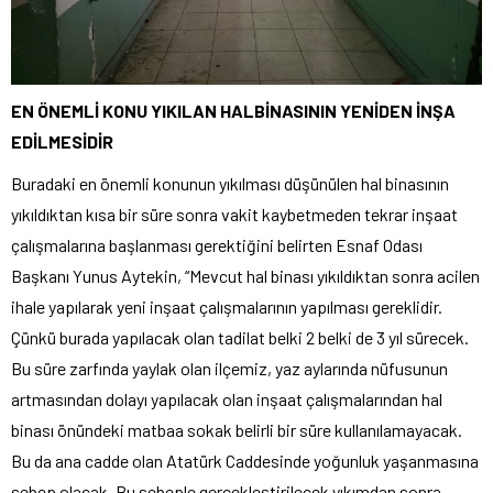
EN ÖNEMLİ KONU YIKILAN HALBİNASININ YENİDEN İNŞA
EDİLMESİDİR
Buradaki en önemli konunun yıkılması düşünülen hal binasının
yıkıldıktan kısa bir süre sonra vakit kaybetmeden tekrar inşaat
çalışmalarına başlanması gerektiğini belirten Esnaf Odası
Başkanı Yunus Aytekin, “Mevcut hal binası yıkıldıktan sonra acilen
ihale yapılarak yeni inşaat çalışmalarının yapılması gereklidir.
Çünkü burada yapılacak olan tadilat belki 2 belki de 3 yıl sürecek.
Bu süre zarfında yaylak olan ilçemiz, yaz aylarında nüfusunun
artmasından dolayı yapılacak olan inşaat çalışmalarından hal
binası önündeki matbaa sokak belirli bir süre kullanılamayacak.
Bu da ana cadde olan Atatürk Caddesinde yoğunluk yaşanmasına
sebep olacak. Bu sebeple gerçekleştirilecek yıkımdan sonra