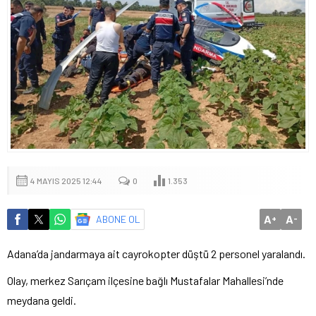
4 MAYIS 2025 12:44
0
1.353
A
A
ABONE OL
+
-
Adana’da jandarmaya ait cayrokopter düştü 2 personel yaralandı.
Olay, merkez Sarıçam ilçesine bağlı Mustafalar Mahallesi’nde
meydana geldi.